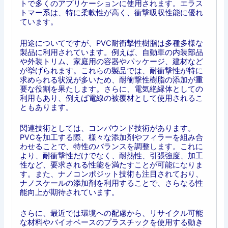
トで多くのアプリケーションに使用されます。エラス
トマー系は、特に柔軟性が高く、衝撃吸収性能に優れ
ています。
用途についてですが、PVC耐衝撃性樹脂は多種多様な
製品に利用されています。例えば、自動車の内装部品
や外装トリム、家庭用の容器やパッケージ、建材など
が挙げられます。これらの製品では、耐衝撃性が特に
求められる状況が多いため、耐衝撃性樹脂の添加が重
要な役割を果たします。さらに、電気絶縁体としての
利用もあり、例えば電線の被覆材として使用されるこ
ともあります。
関連技術としては、コンパウンド技術があります。
PVCを加工する際、様々な添加剤やフィラーを組み合
わせることで、特性のバランスを調整します。これに
より、耐衝撃性だけでなく、耐熱性、引張強度、加工
性など、要求される性能を満たすことが可能になりま
す。また、ナノコンポジット技術も注目されており、
ナノスケールの添加剤を利用することで、さらなる性
能向上が期待されています。
さらに、最近では環境への配慮から、リサイクル可能
な材料やバイオベースのプラスチックを使用する動き