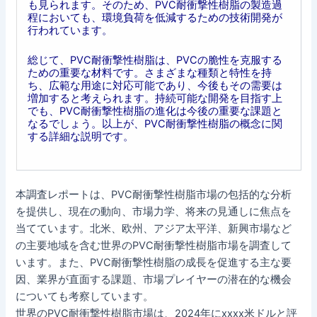
も見られます。そのため、PVC耐衝撃性樹脂の製造過
程においても、環境負荷を低減するための技術開発が
行われています。
総じて、PVC耐衝撃性樹脂は、PVCの脆性を克服する
ための重要な材料です。さまざまな種類と特性を持
ち、広範な用途に対応可能であり、今後もその需要は
増加すると考えられます。持続可能な開発を目指す上
でも、PVC耐衝撃性樹脂の進化は今後の重要な課題と
なるでしょう。以上が、PVC耐衝撃性樹脂の概念に関
する詳細な説明です。
本調査レポートは、PVC耐衝撃性樹脂市場の包括的な分析
を提供し、現在の動向、市場力学、将来の見通しに焦点を
当てています。北米、欧州、アジア太平洋、新興市場など
の主要地域を含む世界のPVC耐衝撃性樹脂市場を調査して
います。また、PVC耐衝撃性樹脂の成長を促進する主な要
因、業界が直面する課題、市場プレイヤーの潜在的な機会
についても考察しています。
世界のPVC耐衝撃性樹脂市場は、2024年にxxxx米ドルと評