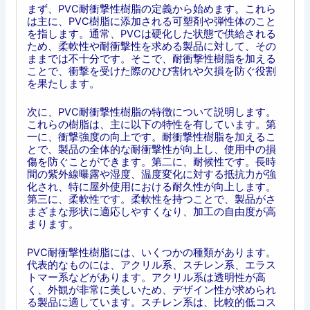
まず、PVC耐衝撃性樹脂の定義から始めます。これら
は主に、PVC樹脂に添加される可塑剤や弾性体のこと
を指します。通常、PVCは硬化した状態で供給される
ため、柔軟性や耐衝撃性を求める製品に対して、その
ままでは不十分です。そこで、耐衝撃性樹脂を加える
ことで、衝撃を受けた際のひび割れや欠損を防ぐ役割
を果たします。
次に、PVC耐衝撃性樹脂の特徴について説明します。
これらの樹脂は、主に以下の特性を有しています。第
一に、衝撃強度の向上です。耐衝撃性樹脂を加えるこ
とで、製品の全体的な耐衝撃性が向上し、使用中の損
傷を防ぐことができます。第二に、耐候性です。長時
間の紫外線曝露や湿度、温度変化に対する抵抗力が強
化され、特に屋外使用における耐久性が向上します。
第三に、柔軟性です。柔軟性を持つことで、製品がさ
まざまな形状に適応しやすくなり、加工の自由度が高
まります。
PVC耐衝撃性樹脂には、いくつかの種類があります。
代表的なものには、アクリル系、スチレン系、エラス
トマー系などがあります。アクリル系は透明性が高
く、外観が非常に美しいため、デザイン性が求められ
る製品に適しています。スチレン系は、比較的低コス