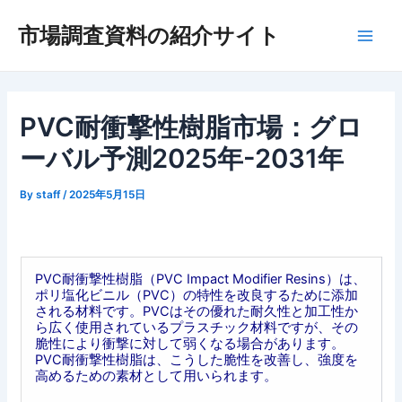
内
市場調査資料の紹介サイト
容
Main
を
ス
Men
キ
ッ
PVC耐衝撃性樹脂市場：グロ
プ
ーバル予測2025年-2031年
By
staff
/
2025年5月15日
PVC耐衝撃性樹脂（PVC Impact Modifier Resins）は、
ポリ塩化ビニル（PVC）の特性を改良するために添加
される材料です。PVCはその優れた耐久性と加工性か
ら広く使用されているプラスチック材料ですが、その
脆性により衝撃に対して弱くなる場合があります。
PVC耐衝撃性樹脂は、こうした脆性を改善し、強度を
高めるための素材として用いられます。