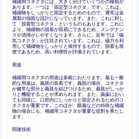
補綴用コネクタには、大きく分けていくつかの種類が
あります。一つは「固定型コネクタ」です。これは、
補綴物をしっかりと固定するためのもので、通常は金
属製の強固な設計になっています。また、これに対し
て「脱着型コネクタ」というものもあります。これに
より、補綴物の脱着が容易にできるため、メンテナン
スや清掃がしやすくなります。さらに、近年では「磁
気コネクタ」が注目されています。これは、磁力を利
用して補綴物をしっかりと保持するもので、脱着も簡
便であるため、高い利便性が評価されています。
用途
補綴用コネクタの用途は多岐にわたります。最も一般
的な用途は、義肢の装着です。義肢の場合、コネクタ
が健常な部分と義肢を結びつけるため、義肢がしっか
りと機能することが求められます。また、義歯におい
ても同様に、口腔内にしっかりと固定されるためのコ
ネクタが重要です。このほか、眼義などの特殊な補綴
物の場合にも、補綴用コネクタが重要な役割を果たし
ます。
関連技術