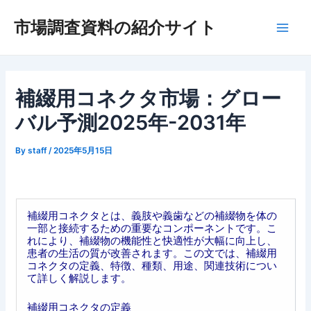
内
市場調査資料の紹介サイト
容
Main
を
ス
Men
キ
ッ
補綴用コネクタ市場：グロー
プ
バル予測2025年-2031年
By
staff
/
2025年5月15日
補綴用コネクタとは、義肢や義歯などの補綴物を体の
一部と接続するための重要なコンポーネントです。こ
れにより、補綴物の機能性と快適性が大幅に向上し、
患者の生活の質が改善されます。この文では、補綴用
コネクタの定義、特徴、種類、用途、関連技術につい
て詳しく解説します。
補綴用コネクタの定義