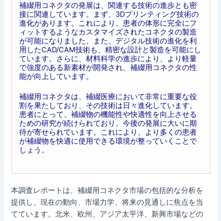
補綴用コネクタの発展は、関連する技術の進歩とも密
接に関連しています。まず、3Dプリンティング技術の
進化があります。これにより、患者の体形に完全にフ
ィットするようなカスタマイズされたコネクタの製造
が可能になりました。また、デジタル技術の進化を利
用したCAD/CAM技術も、精密な設計と製造を可能にし
ています。さらに、材料科学の進歩により、より軽量
で強度のある新素材が開発され、補綴用コネクタの性
能が向上しています。
補綴用コネクタは、補綴医療において非常に重要な役
割を果たしており、その技術は日々進化しています。
患者にとって、補綴物の機能性や快適性を向上させる
ための研究が続けられており、今後の発展に大いに期
待が寄せられています。これにより、より多くの患者
が補綴物を快適に使用できる環境が整っていくことで
しょう。
本調査レポートは、補綴用コネクタ市場の包括的な分析を
提供し、現在の動向、市場力学、将来の見通しに焦点を当
てています。北米、欧州、アジア太平洋、新興市場などの