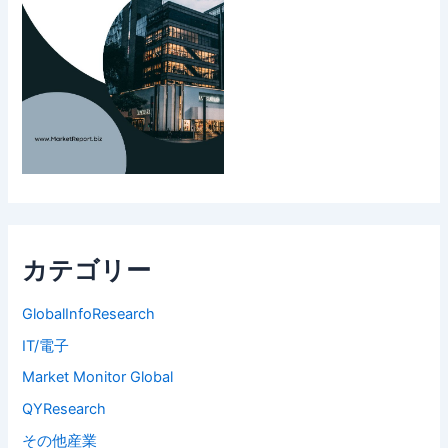
カテゴリー
GlobalInfoResearch
IT/電子
Market Monitor Global
QYResearch
その他産業