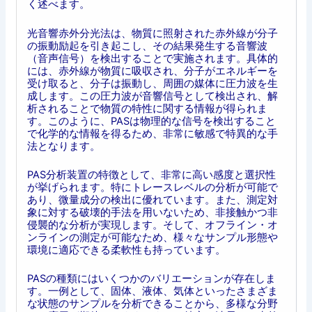
く述べます。
光音響赤外分光法は、物質に照射された赤外線が分子
の振動励起を引き起こし、その結果発生する音響波
（音声信号）を検出することで実施されます。具体的
には、赤外線が物質に吸収され、分子がエネルギーを
受け取ると、分子は振動し、周囲の媒体に圧力波を生
成します。この圧力波が音響信号として検出され、解
析されることで物質の特性に関する情報が得られま
す。このように、PASは物理的な信号を検出すること
で化学的な情報を得るため、非常に敏感で特異的な手
法となります。
PAS分析装置の特徴として、非常に高い感度と選択性
が挙げられます。特にトレースレベルの分析が可能で
あり、微量成分の検出に優れています。また、測定対
象に対する破壊的手法を用いないため、非接触かつ非
侵襲的な分析が実現します。そして、オフライン・オ
ンラインの測定が可能なため、様々なサンプル形態や
環境に適応できる柔軟性も持っています。
PASの種類にはいくつかのバリエーションが存在しま
す。一例として、固体、液体、気体といったさまざま
な状態のサンプルを分析できることから、多様な分野