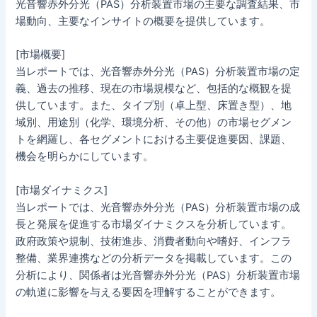
光音響赤外分光（PAS）分析装置市場の主要な調査結果、市
場動向、主要なインサイトの概要を提供しています。
[市場概要]
当レポートでは、光音響赤外分光（PAS）分析装置市場の定
義、過去の推移、現在の市場規模など、包括的な概観を提
供しています。また、タイプ別（卓上型、床置き型）、地
域別、用途別（化学、環境分析、その他）の市場セグメン
トを網羅し、各セグメントにおける主要促進要因、課題、
機会を明らかにしています。
[市場ダイナミクス]
当レポートでは、光音響赤外分光（PAS）分析装置市場の成
長と発展を促進する市場ダイナミクスを分析しています。
政府政策や規制、技術進歩、消費者動向や嗜好、インフラ
整備、業界連携などの分析データを掲載しています。この
分析により、関係者は光音響赤外分光（PAS）分析装置市場
の軌道に影響を与える要因を理解することができます。