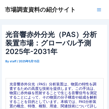
内
市場調査資料の紹介サイト
容
Main
を
ス
Men
キ
ッ
光音響赤外分光（PAS）分析
プ
装置市場：グローバル予測
2025年-2031年
By
staff
/
2025年5月15日
光音響赤外分光（PAS）分析装置は、物質の特性を調
査するための高度な技術を提供します。この手法は、
物質に赤外線を照射することで生じる音響信号を測定
することによって、その物質の分子構造や組成を解析
することを目的としています。本稿では、PAS分析装
置の概念、特徴、種類、用途、関連技術について詳し