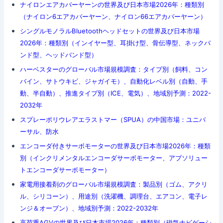
ナイロンエアカバーヤーンの世界及び日本市場2026年：種類別
（ナイロン6エアカバーヤーン、ナイロン66エアカバーヤーン）
シングルモノラルBluetoothヘッドセットの世界及び日本市場
2026年：種類別（インイヤー型、耳掛け型、骨伝導型、ネックバ
ンド型、ヘッドバンド型）
ハーベスターのグローバル市場規模調査：タイプ別（飼料、コン
バイン、サトウキビ、ジャガイモ）、自動化レベル別（自動、手
動、半自動）、推進タイプ別（ICE、電気）、地域別予測：2022-
2032年
スプレーポリウレアエラストマー（SPUA）の中国市場：ユニバ
ーサル、防水
エンコーダ付きサーボモーターの世界及び日本市場2026年：種類
別（インクリメンタルエンコーダサーボモーター、アブソリュー
トエンコーダサーボモーター）
家電用接着剤のグローバル市場規模調査：製品別（ゴム、アクリ
ル、シリコーン）、用途別（洗濯機、調理台、エアコン、電子レ
ンジ＆オーブン）、地域別予測：2022-2032年
高荷重AGVの世界及び日本市場2026年：種類別（磁気ナビゲーシ