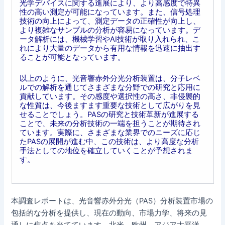
光学デバイスに関する進展により、より高感度で特異
性の高い測定が可能になっています。また、信号処理
技術の向上によって、測定データの正確性が向上し、
より複雑なサンプルの分析が容易になっています。デ
ータ解析には、機械学習やAI技術が取り入れられ、こ
れにより大量のデータから有用な情報を迅速に抽出す
ることが可能となっています。
以上のように、光音響赤外分光分析装置は、分子レベ
ルでの解析を通じてさまざまな分野での研究と応用に
貢献しています。その感度や選択性の高さ、非侵襲的
な性質は、今後ますます重要な技術として広がりを見
せることでしょう。PASの研究と技術革新が進展する
ことで、未来の分析技術の一端を担うことが期待され
ています。実際に、さまざまな業界でのニーズに応じ
たPASの展開が進む中、この技術は、より高度な分析
手法としての地位を確立していくことが予想されま
す。
本調査レポートは、光音響赤外分光（PAS）分析装置市場の
包括的な分析を提供し、現在の動向、市場力学、将来の見