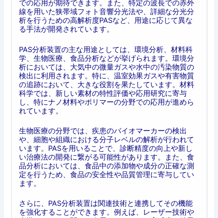
での応用が期待できます。また、特定の波長での赤外
線を用いた狭帯域フォト音響分光法や、詳細な分光分
析を行うための高解析度PASなど、用途に応じて異な
る手法が開発されています。
PAS分析装置の主な用途としては、環境分析、材料科
学、生物医療、食品分析などが挙げられます。環境分
析においては、大気中の微量ガスや水中の汚染物質の
検出に利用されます。特に、温室効果ガスや有害物質
の追跡において、大きな役割を果たしています。材料
科学では、新しい素材の特性評価や応用研究に寄与
し、特にナノ材料やポリマーの分野での応用が進めら
れています。
生物医療の分野では、疾患のバイオマーカーの検出
や、細胞や組織における分子レベルの解析が行われて
います。PASを用いることで、診断精度の向上や新し
い治療法の開発に繋がる可能性があります。また、食
品分析においては、食品中の添加物や成分の正確な測
定を行うため、食品の安全性や品質管理に寄与してい
ます。
さらに、PAS分析装置は関連技術と連携してその機能
を強化することができます。例えば、レーザー技術や