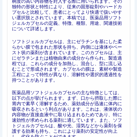
稠度の高い内容物を封入する際に用いられます。その
独特の形状と特性により、従来の固形錠剤やハードカ
プセルと比較して、患者にとってより快適で扱いやす
い選択肢とされています。本稿では、医薬品用ソフト
ジェルカプセルの定義、特徴、種類、用途、関連技術
について詳述します。
ソフトジェルカプセルは、主にゼラチンを基にした柔
らかい膜で包まれた形状を持ち、内側には液体やペー
スト状の薬剤が含まれています。このカプセルは、主
にゼラチンまたは植物由来の成分から作られ、製造過
程では、これらの成分を加熱し、混合し、型に流し込
むことで形成されます。カプセルの膜は、素材や製造
工程によって特性が異なり、溶解性や選択的透過性を
持つことがあります。
医薬品用ソフトジェルカプセルの主な特徴としては、
以下の点が挙げられます。まず、口から摂取した際に
胃内で素早く溶解するため、薬効成分が迅速に体内に
吸収されるという利点があります。これは、液体状の
内容物が直接血液中に取り込まれるためであり、特に
速効性が求められる薬剤に適しています。また、ソフ
トジェルカプセルは、酸や光、湿気などから薬剤を保
護する効果も持ち、これにより薬剤の安定性が向上
し、劣化を防ぐことができます。