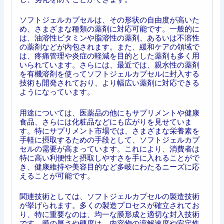
ソフトジェルカプセルは、その形状の自由度が高いた
め、さまざまな種類の薬剤に対応可能です。一般的に
は、油溶性ビタミンや脂溶性の薬剤、あるいは不溶性
の薬剤などが内包されます。また、緩和ケアの領域で
は、疼痛管理や炎症の軽減を目的とした薬剤も多く用
いられています。さらには、最近では、親水性の薬剤
を有機溶剤を使ってソフトジェルカプセルに封入する
技術も開発されており、より幅広い薬剤に対応できる
ようになっています。
用途については、医薬品の他にもサプリメントや健康
食品、さらには化粧品などにも広がりを見せていま
す。特にサプリメント市場では、さまざまな栄養素を
手軽に摂取するための手段として、ソフトジェルカプ
セルの需要が高まっています。これにより、消費者は
特に高い利便性と摂取しやすさを手に入れることがで
き、健康維持や美容目的など多岐にわたるニーズに応
えることが可能です。
関連技術としては、ソフトジェルカプセルの製造技術
が挙げられます。多くの製造プロセスが確立されてお
り、特に重要なのは、均一な膜形成と適切な封入技術
です。膜の厚さや硬度は、内容物の溶解速度や安定性