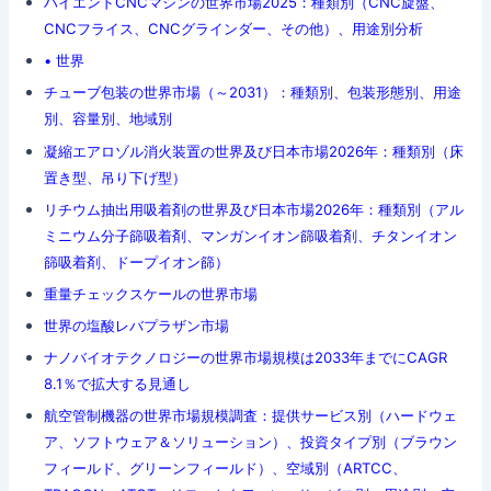
ハイエンドCNCマシンの世界市場2025：種類別（CNC旋盤、
CNCフライス、CNCグラインダー、その他）、用途別分析
• 世界
チューブ包装の世界市場（～2031）：種類別、包装形態別、用途
別、容量別、地域別
凝縮エアロゾル消火装置の世界及び日本市場2026年：種類別（床
置き型、吊り下げ型）
リチウム抽出用吸着剤の世界及び日本市場2026年：種類別（アル
ミニウム分子篩吸着剤、マンガンイオン篩吸着剤、チタンイオン
篩吸着剤、ドープイオン篩）
重量チェックスケールの世界市場
世界の塩酸レバプラザン市場
ナノバイオテクノロジーの世界市場規模は2033年までにCAGR
8.1％で拡大する見通し
航空管制機器の世界市場規模調査：提供サービス別（ハードウェ
ア、ソフトウェア＆ソリューション）、投資タイプ別（ブラウン
フィールド、グリーンフィールド）、空域別（ARTCC、