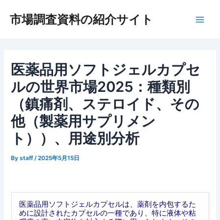
内
市場調査資料の紹介サイト
容
Main
を
ス
Men
キ
ッ
医薬品用ソフトジェルカプセ
プ
ルの世界市場2025：種類別
（鎮痛剤、ステロイド、その
他（製薬用サプリメン
ト））、用途別分析
By
staff
/
2025年5月15日
医薬品用ソフトジェルカプセルは、薬剤を内包するた
めに設計されたカプセルの一種であり、特に液体や粘