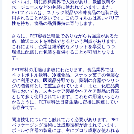
ボトルは、特に飲料業界で人気があり、炭酸飲料や
水、ジュースなどの包装に使われています。また、
PETフィルムは、スナック製品や冷凍食品の包装に使
用されることが多いです。このフィルムは高いバリア
性を持ち、食品の品質保持に寄与します。
さらに、PET容器は軽量でありながらも強度があるた
め、輸送コストを削減できるという利点があります。
これにより、企業は経済的なメリットを享受しつつ、
環境に配慮した包装を提供することが可能となりま
す。
PET材料の用途は多岐にわたります。食品業界では、
ペットボトル飲料、冷凍食品、スナック菓子の包装な
どに利用され、医薬品分野でも、薬剤の容器やシリン
ジの包装材として重宝されています。また、化粧品業
界においても、スキンケア製品やヘアケア製品の容器
として多く使用されています。これらの用途からもわ
かるように、PET材料は日常生活に密接に関連してい
る存在です。
関連技術についても触れておく必要があります。PET
パッケージング技術には成形技術が含まれています。
ボトルや容器の製造には、主にブロワ成形が使われる