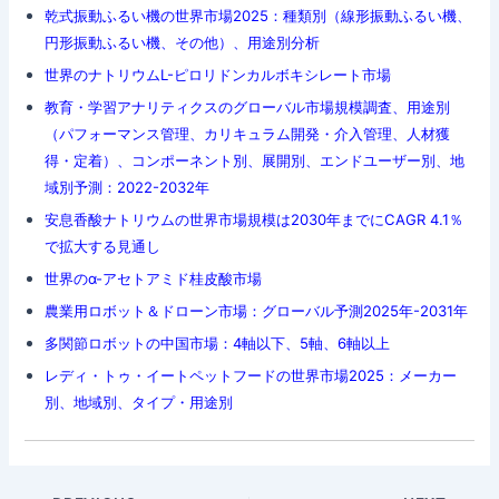
乾式振動ふるい機の世界市場2025：種類別（線形振動ふるい機、
円形振動ふるい機、その他）、用途別分析
世界のナトリウムL-ピロリドンカルボキシレート市場
教育・学習アナリティクスのグローバル市場規模調査、用途別
（パフォーマンス管理、カリキュラム開発・介入管理、人材獲
得・定着）、コンポーネント別、展開別、エンドユーザー別、地
域別予測：2022-2032年
安息香酸ナトリウムの世界市場規模は2030年までにCAGR 4.1％
で拡大する見通し
世界のα-アセトアミド桂皮酸市場
農業用ロボット＆ドローン市場：グローバル予測2025年-2031年
多関節ロボットの中国市場：4軸以下、5軸、6軸以上
レディ・トゥ・イートペットフードの世界市場2025：メーカー
別、地域別、タイプ・用途別