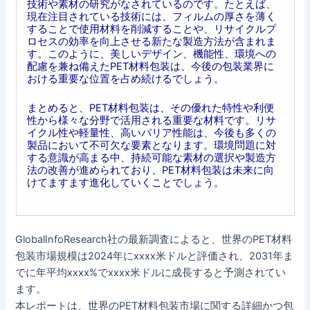
技術や素材の研究がなされているのです。たとえば、
現在注目されている技術には、フィルムの厚さを薄く
することで使用材料を削減することや、リサイクルプ
ロセスの効率を向上させる新たな製造方法が含まれま
す。このように、美しいデザイン、機能性、環境への
配慮を兼ね備えたPET材料包装は、今後の包装業界に
おける重要な位置を占め続けるでしょう。
まとめると、PET材料包装は、その優れた特性や利便
性から様々な分野で活用される重要な材料です。リサ
イクル性や軽量性、高いバリア性能は、今後も多くの
製品において不可欠な要素となります。環境問題に対
する意識が高まる中、持続可能な素材の選択や製造方
法の改善が進められており、PET材料包装は未来に向
けてますます進化していくことでしょう。
GlobalInfoResearch社の最新調査によると、世界のPET材料
包装市場規模は2024年にxxxx米ドルと評価され、2031年ま
でに年平均xxxx%でxxxx米ドルに成長すると予測されてい
ます。
本レポートは、世界のPET材料包装市場に関する詳細かつ包