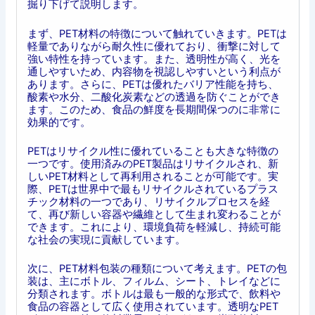
掘り下げて説明します。
まず、PET材料の特徴について触れていきます。PETは
軽量でありながら耐久性に優れており、衝撃に対して
強い特性を持っています。また、透明性が高く、光を
通しやすいため、内容物を視認しやすいという利点が
あります。さらに、PETは優れたバリア性能を持ち、
酸素や水分、二酸化炭素などの透過を防ぐことができ
ます。このため、食品の鮮度を長期間保つのに非常に
効果的です。
PETはリサイクル性に優れていることも大きな特徴の
一つです。使用済みのPET製品はリサイクルされ、新
しいPET材料として再利用されることが可能です。実
際、PETは世界中で最もリサイクルされているプラス
チック材料の一つであり、リサイクルプロセスを経
て、再び新しい容器や繊維として生まれ変わることが
できます。これにより、環境負荷を軽減し、持続可能
な社会の実現に貢献しています。
次に、PET材料包装の種類について考えます。PETの包
装は、主にボトル、フィルム、シート、トレイなどに
分類されます。ボトルは最も一般的な形式で、飲料や
食品の容器として広く使用されています。透明なPET