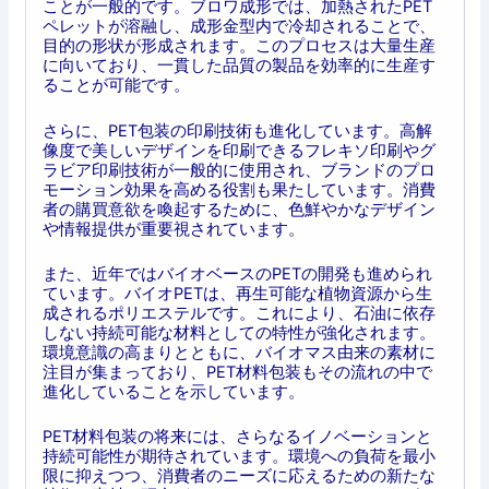
ことが一般的です。ブロワ成形では、加熱されたPET
ペレットが溶融し、成形金型内で冷却されることで、
目的の形状が形成されます。このプロセスは大量生産
に向いており、一貫した品質の製品を効率的に生産す
ることが可能です。
さらに、PET包装の印刷技術も進化しています。高解
像度で美しいデザインを印刷できるフレキソ印刷やグ
ラビア印刷技術が一般的に使用され、ブランドのプロ
モーション効果を高める役割も果たしています。消費
者の購買意欲を喚起するために、色鮮やかなデザイン
や情報提供が重要視されています。
また、近年ではバイオベースのPETの開発も進められ
ています。バイオPETは、再生可能な植物資源から生
成されるポリエステルです。これにより、石油に依存
しない持続可能な材料としての特性が強化されます。
環境意識の高まりとともに、バイオマス由来の素材に
注目が集まっており、PET材料包装もその流れの中で
進化していることを示しています。
PET材料包装の将来には、さらなるイノベーションと
持続可能性が期待されています。環境への負荷を最小
限に抑えつつ、消費者のニーズに応えるための新たな