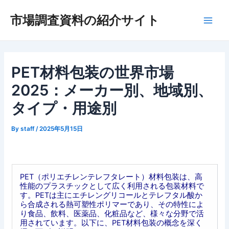
内
市場調査資料の紹介サイト
容
Main
を
ス
Men
キ
ッ
PET材料包装の世界市場
プ
2025：メーカー別、地域別、
タイプ・用途別
By
staff
/
2025年5月15日
PET（ポリエチレンテレフタレート）材料包装は、高
性能のプラスチックとして広く利用される包装材料で
す。PETは主にエチレングリコールとテレフタル酸か
ら合成される熱可塑性ポリマーであり、その特性によ
り食品、飲料、医薬品、化粧品など、様々な分野で活
用されています。以下に、PET材料包装の概念を深く