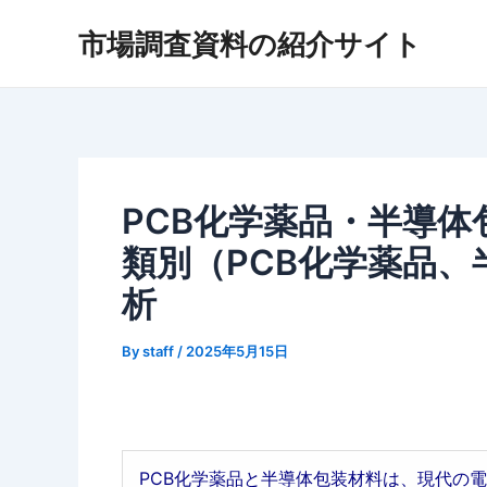
内
市場調査資料の紹介サイト
容
を
ス
キ
ッ
プ
PCB化学薬品・半導体
類別（PCB化学薬品
析
By
staff
/
2025年5月15日
PCB化学薬品と半導体包装材料は、現代の