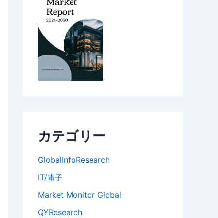
カテゴリー
GlobalInfoResearch
IT/電子
Market Monitor Global
QYResearch