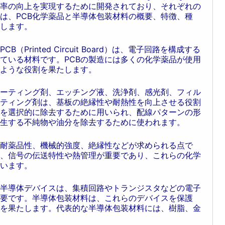
率の向上を実現するために開発されており、それぞれの
は、PCB化学薬品と半導体包装材料の概要、特徴、種
します。
Printed Circuit Board）は、電子回路を構成する
ている材料です。PCBの製造には多くの化学薬品が使用
ような役割を果たします。
コーティング剤、エッチング液、洗浄剤、感光剤、フィル
ティング剤は、基板の絶縁性や耐熱性を向上させる役割
を選択的に除去するために用いられ、配線パターンの形
生する不純物や油分を除去するために使われます。
、耐薬品性、機械的強度、絶縁性などが求められる点で
、信号の伝送特性や熱管理が重要であり、これらの化学
います。
半導体デバイスは、集積回路やトランジスタなどの電子
要です。半導体包装材料は、これらのデバイスを保護
を果たします。代表的な半導体包装材料には、樹脂、金