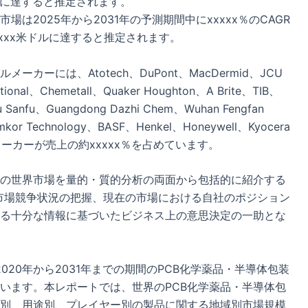
米ドルに達すると推定されます。
は2025年から2031年の予測期間中にxxxxx％のCAGR
xxxxx米ドルに達すると推定されます。
ーには、Atotech、DuPont、MacDermid、JCU
ional、Chemetall、Quaker Houghton、A Brite、TIB、
 Sanfu、Guangdong Dazhi Chem、Wuhan Fengfan
Amkor Technology、BASF、Henkel、Honeywell、Kyocera
ーカーが売上の約xxxxx％を占めています。
料の世界市場を量的・質的分析の両面から包括的に紹介する
市場競争状況の把握、現在の市場における自社のポジション
する十分な情報に基づいたビジネス上の意思決定の一助とな
020年から2031年までの期間のPCB化学薬品・半導体包装
います。本レポートでは、世界のPCB化学薬品・半導体包
別、用途別、プレイヤー別の製品に関する地域別市場規模