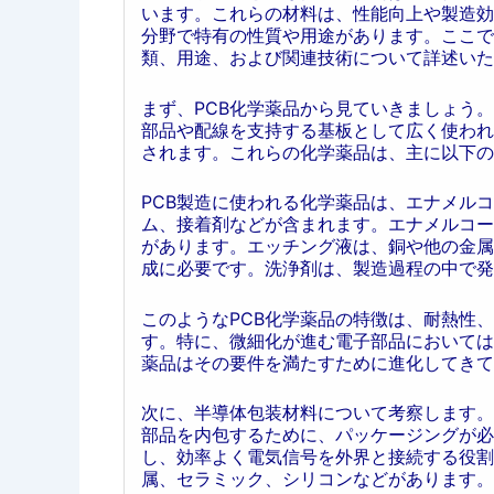
います。これらの材料は、性能向上や製造効
分野で特有の性質や用途があります。ここで
類、用途、および関連技術について詳述いた
まず、PCB化学薬品から見ていきましょう。PCB（
部品や配線を支持する基板として広く使われ
されます。これらの化学薬品は、主に以下の
PCB製造に使われる化学薬品は、エナメル
ム、接着剤などが含まれます。エナメルコー
があります。エッチング液は、銅や他の金属
成に必要です。洗浄剤は、製造過程の中で発
このようなPCB化学薬品の特徴は、耐熱性
す。特に、微細化が進む電子部品においては
薬品はその要件を満たすために進化してきて
次に、半導体包装材料について考察します。
部品を内包するために、パッケージングが必
し、効率よく電気信号を外界と接続する役割
属、セラミック、シリコンなどがあります。