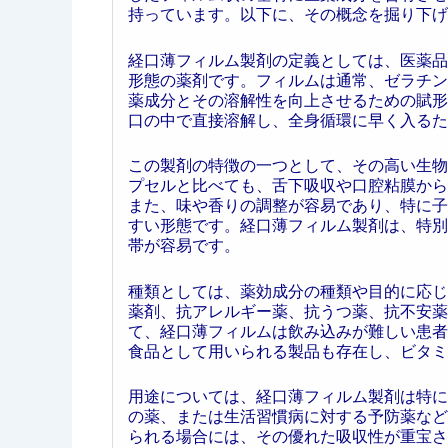
持っています。以下に、その概念を掘り下げ
経口薄フィルム製剤の定義としては、医薬品
形態の薬剤です。フィルムは通常、ゼラチン
薬成分とその溶解性を向上させるための賦形
口の中で直接溶解し、全身循環に早く入るた
この製剤の特徴の一つとして、その高い生物
プセルと比べても、舌下吸収や口腔粘膜から
また、味や香りの調整が容易であり、特に子
すい形態です。経口薄フィルム製剤は、特別
帯が容易です。
種類としては、薬効成分の種類や目的に応じ
薬剤、抗アレルギー薬、抗うつ薬、抗不安薬
て、経口薄フィルムは飲み込みが難しい患者
食品として用いられる製品も存在し、ビタミ
用途については、経口薄フィルム製剤は特に
の薬、または生活習慣病に対する予防薬など
られる場合には、その優れた吸収性が重宝さ