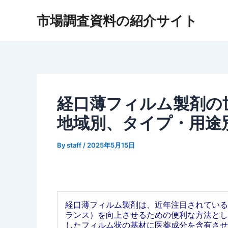
内
市場調査資料の紹介サイト
容
を
ス
キ
ッ
プ
経口薄フィルム製剤の世
地域別、タイプ・用途
By
staff
/
2025年5月15日
経口薄フィルム製剤は、近年注目されている
ランス）を向上させるための便利な方法とし
したフィルム状の基材に医薬成分を含有させ