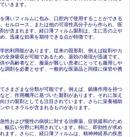
ていきます。
を薄いフィルムに包み、口腔内で使用することができる
、セルロース、または他の可溶性高分子から作られ、医
剤が含まれます。経口薄フィルム製剤は、主に舌の上や
め、迅速な効果を期待できる点が特徴です。
学的利用能があります。従来の固形剤、例えば錠剤やカ
の全身吸収が可能であるため、薬効の発現が迅速です。
供や高齢者など、服薬が難しい患者にとっても服用しや
な調剤を必要とせず、一般的な医薬品と同様に保管や携
てさまざまな分類が可能です。例えば、鎮痛作用を持つ
など、作用機序に基づいた製剤があります。それに加え
向けの製剤としても注目されています。さらに栄養補助
ンやミネラルが含まれるものがあります。
急性および慢性の病状に対する治療薬、症状緩和のため
、幅広い分野に利用されています。特に、即効性が求め
れます。さらに、経口薄フィルムは、精神神経系の疾患