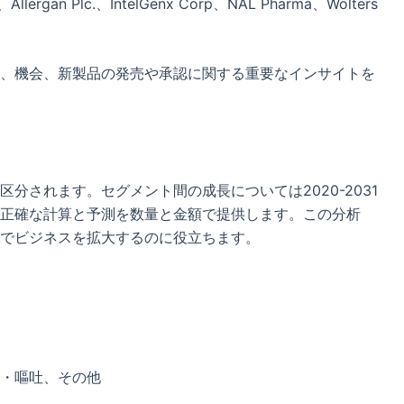
c.、Allergan Plc.、IntelGenx Corp、NAL Pharma、Wolters
、機会、新製品の発売や承認に関する重要なインサイトを
分されます。セグメント間の成長については2020-2031
正確な計算と予測を数量と金額で提供します。この分析
でビジネスを拡大するのに役立ちます。
・嘔吐、その他