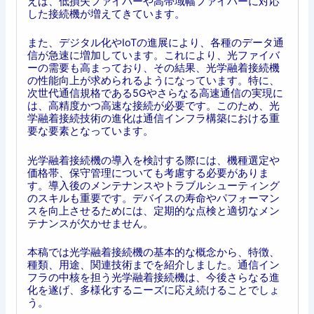
えば、低損失ファイバーや高帯域幅ファイバーに対応
した接続機が増えてきています。
また、デジタル化やIoTの進展により、各種のデータ通
信が急速に増加しています。これにより、光ファイバ
ーの需要も高まっており、その結果、光学融着接続機
の性能向上が求められるようになっています。特に、
次世代通信規格である5Gやさらなる高速通信の実現に
は、高精度かつ高速な接続が必要です。このため、光
学融着接続技術の進化は通信インフラ構築における重
要な要素となっています。
光学融着接続機の導入を検討する際には、機種選定や
価格帯、保守管理についても考慮する必要がありま
す。導入後のメンテナンスやトラブルシューティング
のスキルも重要です。デバイスの寿命やパフォーマン
スを向上させるためには、定期的な点検と適切なメン
テナンスが欠かせません。
本稿では光学融着接続機の基本的な概念から、特徴、
種類、用途、関連技術までを紹介しました。通信イン
フラの中核を担う光学融着接続機は、今後さらなる進
化を遂げ、多様化するニーズに応え続けることでしょ
う。