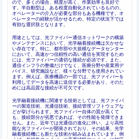
ので、多くの場合、精度が高く、作業効率も良好で
す。半自動型は、ある程度自動化されているものの、
オペレーターの介入が必要な部分もある機種です。オ
ペレーターの経験が活かせるため、特定の状況下では
有効な選択肢となります。
用途としては、光ファイバー通信ネットワークの構築
やメンテナンスにおいて、光学融着接続機は欠かせな
い存在です。特に、都市部や大規模なデータセンター
において、高速かつ信頼性の高い通信を実現するため
には、光ファイバーの適切な接続が必須です。また、
通信インフラの整備だけでなく、医療分野や産業用デ
バイス、研究施設など、様々な分野でも使用されてい
ます。例えば、医療機器の一部では、光ファイバーを
利用してデータを高速に送信する必要があり、そのた
めには高品質な接続が不可欠です。
光学融着接続機に関連する技術としては、光ファイバ
ーの製造技術、光通信技術、接続管理ソフトウェアな
どが挙げられます。光ファイバー自体の質が高くて
も、接続部分が劣悪であれば、その性能を発揮できま
せん。また、近年では光通信の進化に伴い、より高性
能な光ファイバーが開発されており、その結果、光学
融着接続機にも新たな技術が組み込まれています。例