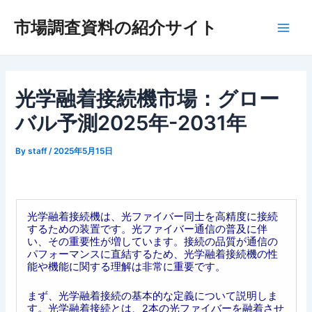
内
市場調査資料の紹介サイト
容
Main
を
ス
Men
キ
ッ
光学融着接続機市場：グロー
プ
バル予測2025年-2031年
By
staff
/
2025年5月15日
光学融着接続機は、光ファイバー同士を高精度に接続
するための装置です。光ファイバー通信の普及に伴
い、その重要性が増しています。接続の品質が通信の
パフォーマンスに直結するため、光学融着接続機の性
能や機能に関する理解は非常に重要です。
まず、光学融着接続の基本的な定義について説明しま
す。光学融着接続とは、2本の光ファイバーを融着させ