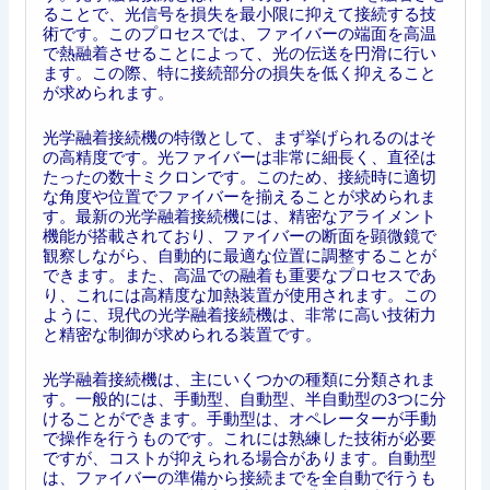
ることで、光信号を損失を最小限に抑えて接続する技
術です。このプロセスでは、ファイバーの端面を高温
で熱融着させることによって、光の伝送を円滑に行い
ます。この際、特に接続部分の損失を低く抑えること
が求められます。
光学融着接続機の特徴として、まず挙げられるのはそ
の高精度です。光ファイバーは非常に細長く、直径は
たったの数十ミクロンです。このため、接続時に適切
な角度や位置でファイバーを揃えることが求められま
す。最新の光学融着接続機には、精密なアライメント
機能が搭載されており、ファイバーの断面を顕微鏡で
観察しながら、自動的に最適な位置に調整することが
できます。また、高温での融着も重要なプロセスであ
り、これには高精度な加熱装置が使用されます。この
ように、現代の光学融着接続機は、非常に高い技術力
と精密な制御が求められる装置です。
光学融着接続機は、主にいくつかの種類に分類されま
す。一般的には、手動型、自動型、半自動型の3つに分
けることができます。手動型は、オペレーターが手動
で操作を行うものです。これには熟練した技術が必要
ですが、コストが抑えられる場合があります。自動型
は、ファイバーの準備から接続までを全自動で行うも