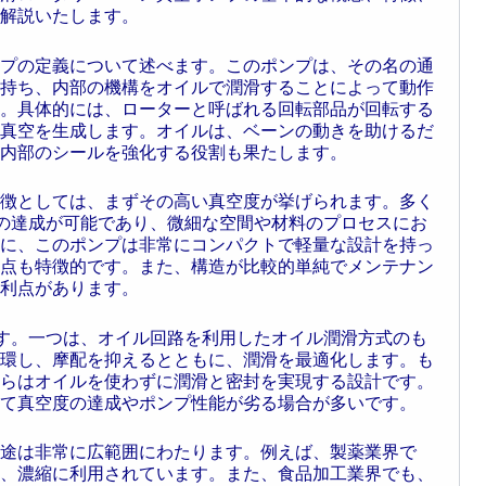
解説いたします。
プの定義について述べます。このポンプは、その名の通
持ち、内部の機構をオイルで潤滑することによって動作
。具体的には、ローターと呼ばれる回転部品が回転する
真空を生成します。オイルは、ベーンの動きを助けるだ
内部のシールを強化する役割も果たします。
徴としては、まずその高い真空度が挙げられます。多く
）の達成が可能であり、微細な空間や材料のプロセスにお
に、このポンプは非常にコンパクトで軽量な設計を持っ
点も特徴的です。また、構造が比較的単純でメンテナン
利点があります。
す。一つは、オイル回路を利用したオイル潤滑方式のも
環し、摩配を抑えるとともに、潤滑を最適化します。も
らはオイルを使わずに潤滑と密封を実現する設計です。
て真空度の達成やポンプ性能が劣る場合が多いです。
途は非常に広範囲にわたります。例えば、製薬業界で
、濃縮に利用されています。また、食品加工業界でも、