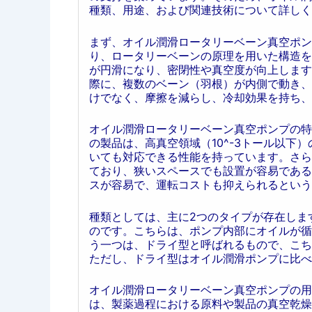
種類、用途、および関連技術について詳しく
まず、オイル潤滑ロータリーベーン真空ポン
り、ロータリーベーンの原理を用いた構造を
が円滑になり、密閉性や真空度が向上します
際に、複数のベーン（羽根）が内側で動き、
けでなく、摩擦を減らし、冷却効果を持ち、
オイル潤滑ロータリーベーン真空ポンプの特
の製品は、高真空領域（10^-3トール以下
いても対応できる性能を持っています。さら
ており、狭いスペースでも設置が容易である
スが容易で、運転コストも抑えられるという
種類としては、主に2つのタイプが存在しま
のです。こちらは、ポンプ内部にオイルが循
う一つは、ドライ型と呼ばれるもので、こち
ただし、ドライ型はオイル潤滑ポンプに比べ
オイル潤滑ロータリーベーン真空ポンプの用
は、製薬過程における原料や製品の真空乾燥