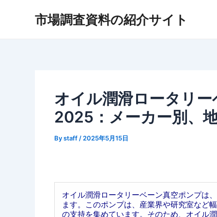
内
市場調査資料の紹介サイト
容
を
ス
キ
ッ
プ
オイル潤滑ロータリー
2025：メーカー別、
By
staff
/
2025年5月15日
オイル潤滑ロータリーベーン真空ポンプは、
ます。このポンプは、産業界や研究室など幅
の支持を集めています。そのため、オイル潤