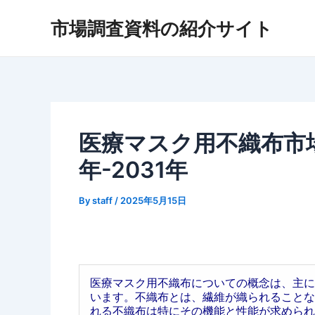
内
市場調査資料の紹介サイト
容
を
ス
キ
ッ
プ
医療マスク用不織布市場
年-2031年
By
staff
/
2025年5月15日
医療マスク用不織布についての概念は、主に
います。不織布とは、繊維が織られることな
れる不織布は特にその機能と性能が求められ