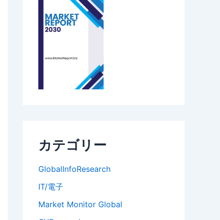
カテゴリー
GlobalInfoResearch
IT/電子
Market Monitor Global