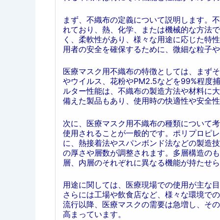
まず、不織布の定義について説明します。不
れており、熱、化学、または機械的な方法で
く、柔軟性があり、様々な用途に応じた特性
用者の安全を確保するために、微細な粒子や
医療マスク用不織布の特徴としては、まずそ
やウイルス、花粉やPM2.5などを99%程
ルター性能は、不織布の製造方法や材料に大
備えた製品もあり、使用時の快適性や安全性
次に、医療マスク用不織布の種類について考
使用されることが一般的です。ポリプロピレ
に、熱接着法やスパンボンド法などの製造技
の厚さや層数が調整されます。多層構造のも
層、内層のそれぞれに異なる機能が持たせら
用途に関しては、医療現場での使用が主な目
さらには工場や飲食店など、様々な環境での
流行以降、医療マスクの需要は急増し、その
高まっています。