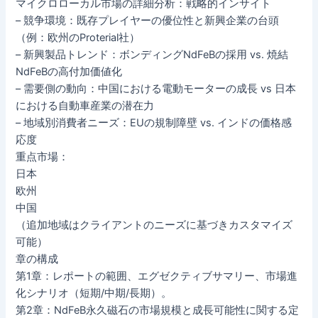
マイクロローカル市場の詳細分析：戦略的インサイト
– 競争環境：既存プレイヤーの優位性と新興企業の台頭
（例：欧州のProterial社）
– 新興製品トレンド：ボンディングNdFeBの採用 vs. 焼結
NdFeBの高付加価値化
– 需要側の動向：中国における電動モーターの成長 vs 日本
における自動車産業の潜在力
– 地域別消費者ニーズ：EUの規制障壁 vs. インドの価格感
応度
重点市場：
日本
欧州
中国
（追加地域はクライアントのニーズに基づきカスタマイズ
可能）
章の構成
第1章：レポートの範囲、エグゼクティブサマリー、市場進
化シナリオ（短期/中期/長期）。
第2章：NdFeB永久磁石の市場規模と成長可能性に関する定