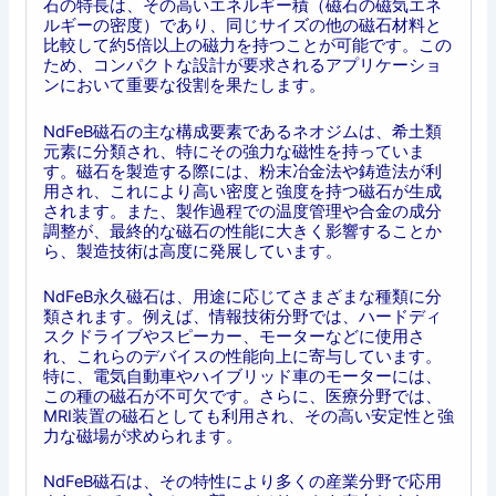
石の特長は、その高いエネルギー積（磁石の磁気エネ
ルギーの密度）であり、同じサイズの他の磁石材料と
比較して約5倍以上の磁力を持つことが可能です。この
ため、コンパクトな設計が要求されるアプリケーショ
ンにおいて重要な役割を果たします。
NdFeB磁石の主な構成要素であるネオジムは、希土類
元素に分類され、特にその強力な磁性を持っていま
す。磁石を製造する際には、粉末冶金法や鋳造法が利
用され、これにより高い密度と強度を持つ磁石が生成
されます。また、製作過程での温度管理や合金の成分
調整が、最終的な磁石の性能に大きく影響することか
ら、製造技術は高度に発展しています。
NdFeB永久磁石は、用途に応じてさまざまな種類に分
類されます。例えば、情報技術分野では、ハードディ
スクドライブやスピーカー、モーターなどに使用さ
れ、これらのデバイスの性能向上に寄与しています。
特に、電気自動車やハイブリッド車のモーターには、
この種の磁石が不可欠です。さらに、医療分野では、
MRI装置の磁石としても利用され、その高い安定性と強
力な磁場が求められます。
NdFeB磁石は、その特性により多くの産業分野で応用