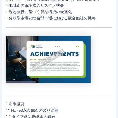
– 地域別の市場参入リスク／機会
– 現地慣行に基づく製品構成の最適化
– 分散型市場と統合型市場における競合他社の戦略
1 市場概要
1.1 NdFeB永久磁石の製品範囲
1.2 タイプ別NdFeB永久磁石