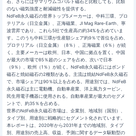
石、さらにはサマリウムコバルト磁石と比較しても、比類
のない磁気強度と耐減磁性を提供する。
NdFeB永久磁石の世界トップ5メーカーは、中科三環、プロ
テリアル（日立金属）、正海磁業、Jl Mag Rare-Earth、寧
波雲昇であり、これら5社で生産高の約34%を占めていま
す。このうち中科三環が生産額シェア約9％で首位を占め、
プロテリアル（日立金属）（8％）、正海磁業（6％）が続
く。主要メーカーは欧州、日本、中国に拠点を置く。中国
が最大の市場で85％超のシェアを占め、次いで日本
（9％）、欧州（1％）が続く。NdFeB永久磁石にはボンド
磁石と焼結磁石の2種類がある。主流は焼結NdFeB永久磁石
で、市場シェアは90％以上を占める。用途別では、NdFeB
永久磁石は主に電動機、自動車産業、洋上風力タービン、
民生用電子機器に使用される。自動車産業が最大のセグメ
ントで、約35％を占める。
世界のNdFeB永久磁石市場は、企業別、地域別（国別）、
タイプ別、用途別に戦略的にセグメント化されています。
本レポートは、2020年から2031年までの地域別、タイプ
別、用途別の売上高、収益、予測に関するデータ駆動型の