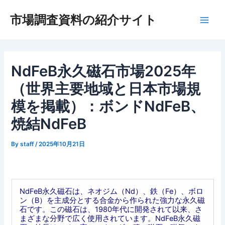
内
市場調査資料の紹介サイト
容
Main
を
ス
Men
キ
ッ
NdFeB永久磁石市場2025年
プ
（世界主要地域と日本市場規
模を掲載）：ボンドNdFeB、
焼結NdFeB
By
staff
/
2025年10月21日
NdFeB永久磁石は、ネオジム（Nd）、鉄（Fe）、ボロ
ン（B）を主成分とする合金から作られた強力な永久磁
石です。この磁石は、1980年代に開発されて以来、さ
まざまな分野で広く使用されています。NdFeB永久磁