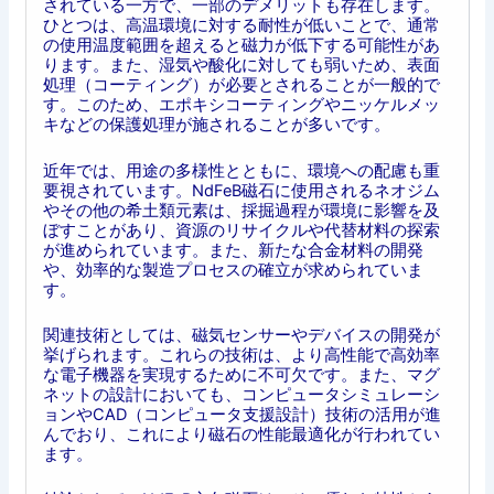
されている一方で、一部のデメリットも存在します。
ひとつは、高温環境に対する耐性が低いことで、通常
の使用温度範囲を超えると磁力が低下する可能性があ
ります。また、湿気や酸化に対しても弱いため、表面
処理（コーティング）が必要とされることが一般的で
す。このため、エポキシコーティングやニッケルメッ
キなどの保護処理が施されることが多いです。
近年では、用途の多様性とともに、環境への配慮も重
要視されています。NdFeB磁石に使用されるネオジム
やその他の希土類元素は、採掘過程が環境に影響を及
ぼすことがあり、資源のリサイクルや代替材料の探索
が進められています。また、新たな合金材料の開発
や、効率的な製造プロセスの確立が求められていま
す。
関連技術としては、磁気センサーやデバイスの開発が
挙げられます。これらの技術は、より高性能で高効率
な電子機器を実現するために不可欠です。また、マグ
ネットの設計においても、コンピュータシミュレーシ
ョンやCAD（コンピュータ支援設計）技術の活用が進
んでおり、これにより磁石の性能最適化が行われてい
ます。