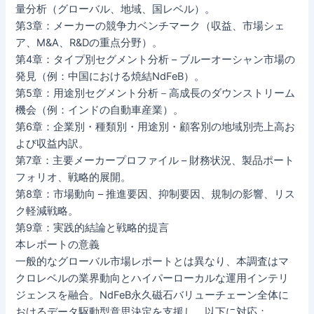
量分析（グローバル、地域、国レベル）。
第3章：メーカーの競争力ベンチマーク（収益、市場シェ
ア、M&A、R&Dの重点分野）。
第4章：タイプ別セグメント分析 – ブルーオーシャン市場の
発見（例：中国における焼結NdFeB）。
第5章：用途別セグメント分析－高成長のダウンストリーム
機会（例：インドの自動車産業）。
第6章：企業別・種類別・用途別・顧客別の地域別売上高お
よび収益内訳。
第7章：主要メーカープロファイル – 財務状況、製品ポート
フォリオ、戦略的展開。
第8章：市場動向 – 推進要因、抑制要因、規制の影響、リス
ク軽減戦略。
第9章：実践的結論と戦略的提言
本レポートの意義
一般的なグローバル市場レポートとは異なり、本調査はマ
クロレベルの業界動向とハイパーローカルな運用インテリ
ジェンスを融合。NdFeB永久磁石バリューチェーン全体に
おけるデータ駆動型意思決定を支援し、以下に対応：