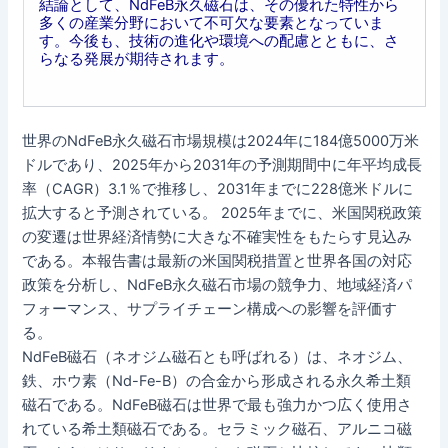
結論として、NdFeB永久磁石は、その優れた特性から
多くの産業分野において不可欠な要素となっていま
す。今後も、技術の進化や環境への配慮とともに、さ
らなる発展が期待されます。
世界のNdFeB永久磁石市場規模は2024年に184億5000万米
ドルであり、2025年から2031年の予測期間中に年平均成長
率（CAGR）3.1％で推移し、2031年までに228億米ドルに
拡大すると予測されている。 2025年までに、米国関税政策
の変遷は世界経済情勢に大きな不確実性をもたらす見込み
である。本報告書は最新の米国関税措置と世界各国の対応
政策を分析し、NdFeB永久磁石市場の競争力、地域経済パ
フォーマンス、サプライチェーン構成への影響を評価す
る。
NdFeB磁石（ネオジム磁石とも呼ばれる）は、ネオジム、
鉄、ホウ素（Nd-Fe-B）の合金から形成される永久希土類
磁石である。NdFeB磁石は世界で最も強力かつ広く使用さ
れている希土類磁石である。セラミック磁石、アルニコ磁