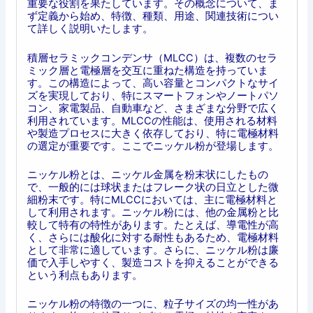
重要な役割を果たしています。その概念について、ま
ず定義から始め、特徴、種類、用途、関連技術につい
て詳しく説明いたします。
積層セラミックコンデンサ（MLCC）は、複数のセラ
ミック層と電極層を交互に重ねた構造を持っていま
す。この構造によって、高い容量とコンパクトなサイ
ズを実現しており、特にスマートフォンやノートパソ
コン、家電製品、自動車など、さまざまな分野で広く
利用されています。MLCCの性能は、使用される材料
や製造プロセスに大きく依存しており、特に電極材料
の選定が重要です。ここでニッケル粉が登場します。
ニッケル粉とは、ニッケル金属を粉末状にしたもの
で、一般的には球状またはフレーク状の日立とした微
細粉末です。特にMLCCにおいては、主に電極材料と
して利用されます。ニッケル粉には、他の金属粉と比
較して特有の特性があります。たとえば、導電性が高
く、さらには酸化に対する耐性もあるため、電極材料
として非常に適しています。さらに、ニッケル粉は廉
価で入手しやすく、製造コストを抑えることができる
という利点もあります。
ニッケル粉の特徴の一つに、粒子サイズの均一性があ