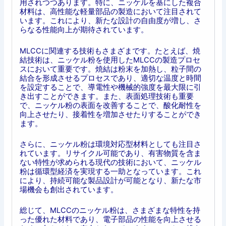
用されつつあります。特に、ニッケルを基にした複合
材料は、高性能な軽量部品の製造において注目されて
います。これにより、新たな設計の自由度が増し、さ
らなる性能向上が期待されています。
MLCCに関連する技術もさまざまです。たとえば、焼
結技術は、ニッケル粉を使用したMLCCの製造プロセ
スにおいて重要です。焼結は粉末を加熱し、粒子間の
結合を形成させるプロセスであり、適切な温度と時間
を設定することで、導電性や機械的強度を最大限に引
き出すことができます。また、表面処理技術も重要
で、ニッケル粉の表面を改善することで、酸化耐性を
向上させたり、接着性を増加させたりすることができ
ます。
さらに、ニッケル粉は環境対応型材料としても注目さ
れています。リサイクル可能であり、有害物質を含ま
ない特性が求められる現代の技術において、ニッケル
粉は循環型経済を実現する一助となっています。これ
により、持続可能な製品設計が可能となり、新たな市
場機会も創出されています。
総じて、MLCCのニッケル粉は、さまざまな特性を持
った優れた材料であり、電子部品の性能を向上させる