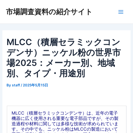
内
市場調査資料の紹介サイト
容
Main
を
ス
Men
キ
ッ
MLCC（積層セラミックコン
プ
デンサ）ニッケル粉の世界市
場2025：メーカー別、地域
別、タイプ・用途別
By
staff
/
2025年5月15日
MLCC（積層セラミックコンデンサ）は、近年の電子
機器に広く使用される重要な電子部品ですが、その製
造過程や材料に関しては多様な技術が求められていま
す。その中でも、ニッケル粉はMLCCの製造において