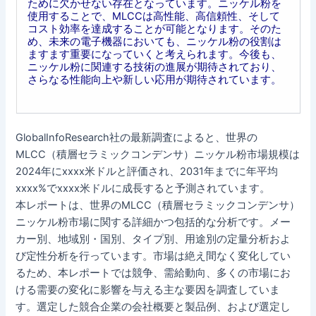
ために欠かせない存在となっています。ニッケル粉を
使用することで、MLCCは高性能、高信頼性、そして
コスト効率を達成することが可能となります。そのた
め、未来の電子機器においても、ニッケル粉の役割は
ますます重要になっていくと考えられます。今後も、
ニッケル粉に関連する技術の進展が期待されており、
さらなる性能向上や新しい応用が期待されています。
GlobalInfoResearch社の最新調査によると、世界の
MLCC（積層セラミックコンデンサ）ニッケル粉市場規模は
2024年にxxxx米ドルと評価され、2031年までに年平均
xxxx%でxxxx米ドルに成長すると予測されています。
本レポートは、世界のMLCC（積層セラミックコンデンサ）
ニッケル粉市場に関する詳細かつ包括的な分析です。メー
カー別、地域別・国別、タイプ別、用途別の定量分析およ
び定性分析を行っています。市場は絶え間なく変化してい
るため、本レポートでは競争、需給動向、多くの市場にお
ける需要の変化に影響を与える主な要因を調査していま
す。選定した競合企業の会社概要と製品例、および選定し