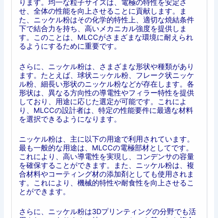
ります。均一な粒子サイズは、電極の特性を安定さ
せ、全体の性能を向上させることに貢献します。ま
た、ニッケル粉はその化学的特性上、適切な焼結条件
下で結合力を持ち、高いメカニカル強度を提供しま
す。このことは、MLCCがさまざまな環境に耐えられ
るようにするために重要です。
さらに、ニッケル粉は、さまざまな形状や種類があり
ます。たとえば、球状ニッケル粉、フレーク状ニッケ
ル粉、細長い形状のニッケル粉などが存在します。各
形状は、異なる方向性の導電性やフィラー特性を提供
しており、用途に応じた選定が可能です。これによ
り、MLCCの設計者は、特定の性能要件に最適な材料
を選択できるようになります。
ニッケル粉は、主に以下の用途で利用されています。
最も一般的な用途は、MLCCの電極部材としてです。
これにより、高い導電性を実現し、コンデンサの容量
を確保することができます。また、ニッケル粉は、複
合材料やコーティング材の添加剤としても使用されま
す。これにより、機械的特性や耐食性を向上させるこ
とができます。
さらに、ニッケル粉は3Dプリンティングの分野でも活