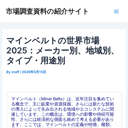
内
市場調査資料の紹介サイト
容
Main
を
ス
Men
キ
ッ
マインベルトの世界市場
プ
2025：メーカー別、地域別、
タイプ・用途別
By
staff
/
2025年5月15日
マインベルト（Miner Belts）は、近年注目を集めてい
る概念で、主に鉱業や資源採掘、さらには新たな技術
の導入によって生み出される地域やエコシステムに関
連しています。この概念は、環境への影響や持続可能
性、さらには経済的な側面も絡めて考える必要があり
ます。ここでは、マインベルトの定義や特徴、種類、