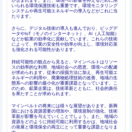
が含まれます。また、環境への影響を抑えるために用
いられる環境保護技術も重要です。環境モニタリング
システムや再生可能エネルギーの導入などがこれに当
たります。
さらに、デジタル技術の導入も進んでおり、ビッグデ
ータやIoT（モノのインターネット）、AI（人工知能）
などが鉱業の効率化に貢献しています。これらの技術
によって、作業の安全性や効率が向上し、環境対応策
も強化される可能性があります。
持続可能性の観点から見ると、マインベルトはリソー
スの効率的な利用、地域社会への恩恵、環境への配慮
が求められます。従来の採掘方法に加え、再生可能エ
ネルギーの利用や、廃棄物処理技術の改善、地域の生
態系への影響の最小化が重要課題となっています。こ
のため、鉱業企業は、技術革新とともに、社会的責任
を果たすことが求められます。
マインベルトの将来には様々な展望があります。新興
国における資源需要の増加や、環境規制の強化、技術
革新が影響を与えていくことでしょう。また、地域の
資源をどのように持続可能に利用するかは、地域社会
の発展と環境保全の両立にとって重要な課題となりま