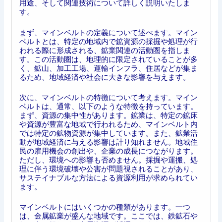
用途、そして関連技術について詳しく説明いたしま
す。
まず、マインベルトの定義について述べます。マイン
ベルトとは、特定の地域内で鉱資源の採掘や処理が行
われる際に形成される、鉱業関連の活動圏を指しま
す。この活動圏は、地理的に限定されていることが多
く、鉱山、加工工場、運輸インフラ、住居などが集ま
るため、地域経済や社会に大きな影響を与えます。
次に、マインベルトの特徴について考えます。マイン
ベルトは、通常、以下のような特徴を持っています。
まず、資源の集中性があります。鉱業は、特定の鉱床
や資源が豊富な地域で行われるため、マインベルト内
では特定の鉱物資源が集中しています。また、鉱業活
動が地域経済に与える影響は計り知れません。地域住
民の雇用機会の創出や、企業の成長につながります。
ただし、環境への影響も否めません。採掘や運搬、処
理に伴う環境破壊や公害が問題視されることがあり、
サステイナブルな方法による資源利用が求められてい
ます。
マインベルトにはいくつかの種類があります。一つ
は、金属鉱業が盛んな地域です。ここでは、鉄鉱石や