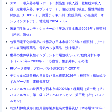
スマート吸入器市場レポート：製品別（吸入器、乾燥粉末吸入
器、定量吸入器、ネブライザー）、適応症別（喘息、慢性閉塞性
肺疾患（COPD））、流通チャネル別（病院薬局、小売薬局、オ
ンラインストア）、地域別 2024-2032
家庭用生地コンディショナーの世界及び日本市場2026年：種類別
（粉末、液体）
包装用電子化学薬品の世界及び日本市場2026年：種類別（リード
ピン表面処理薬品、電気めっき薬品、洗浄薬品）
世界の生体吸収性インプラント市場規模/シェア/動向分析レポー
ト（2025年～2033年）：心血管、整形外科、その他
RFメータ市場：グローバル予測2025年-2031年
デジタル式計量機の世界及び日本市場2026年：種類別（抵抗式ひ
ずみゲージ型、電磁天秤型）
ハロアルカンの世界及び日本市場2026年：種類別（第一級（1°）
ハロアルカン、第二級（2°）ハロアルカン、第三級（3°）ハロア
ルカン）
乾燥剤押出成形口腔用固形製剤包装の世界及び日本市場2026年：