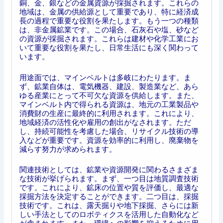
銅、金、銀などの金属資源が採掘されます。これらの
地域は、金属の供給源として重要であり、特に経済成
長の過程で重要な役割を果たします。もう一つの種類
は、非金属鉱業です。この場合、石灰石や塩、砂など
の資源が採掘されます。これらは建材や化学工業にお
いて重要な役割を果たし、日常生活にも深く関わって
います。
用途面では、マインベルトは多岐にわたります。ま
ず、鉱業自体は、電気機器、建設、製造業など、あら
ゆる産業にとって不可欠な資源を供給します。また、
マインベルト内で得られる資源は、地元の工業製品や
消費財の生産に最終的に利用されます。これにより、
地域経済の活性化や雇用の創出がなされます。ただ
し、持続可能性を考慮した場合、リサイクル技術の導
入などが重要です。資源を効率的に利用し、廃棄物を
減らす努力が求められます。
関連技術としては、鉱業や資源開発に関わるさまざま
な技術が挙げられます。まず、一つ目は地質調査技術
です。これにより、鉱床の位置や質を評価し、最適な
採掘方法を決定することができます。二つ目は、採掘
技術です。これは、露天掘りや地下採掘、さらには新
しい手法としてのロボティクスを活用した自動化など