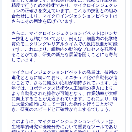
精度で行うための技術であり、マイクロインジェクシ
ョンの正確さを支えています。これらの技術との組み
合わせにより、マイクロインジェクションピペットは
さらにその用途を広げています。
さらに、マイクロインジェクションピペットはセンサ
ー技術とも結びついており、例えば、細胞内の化学物
質のモニタリングやリアルタイムでの反応観測が可能
です。これにより、細胞内の動的なプロセスを観察す
ることができ、研究の新たな展望を開くことにも寄与
しています。
マイクロインジェクションピペットの発展は、技術の
進化とともに続いており、ミニチュア化や自動化が進
むことで、さらに幅広い応用が期待されています。近
年では、ロボティクス技術や人工知能の導入により、
より自動化された操作が可能となり、作業効率が大幅
に向上することが見込まれています。これにより、特
に大量の細胞に対して一貫した操作を行うことがで
き、研究のスピードと正確性が向上するでしょう。
このように、マイクロインジェクションピペットは、
生物学的研究や医療分野において重要なツールであり
続けています。その高い精度と柔軟性により、さまざ