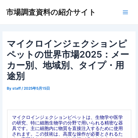
内
市場調査資料の紹介サイト
容
Main
を
ス
Men
キ
ッ
マイクロインジェクションピ
プ
ペットの世界市場2025：メー
カー別、地域別、タイプ・用
途別
By
staff
/
2025年5月15日
マイクロインジェクションピペットは、生物学や医学
の研究、特に細胞生物学の分野で用いられる精密な器
具です。主に細胞内に物質を直接注入するために使用
されます。この技術は、高度な操作が必要とされるた