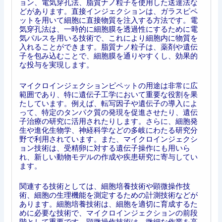
ョン、電気穿孔法、脂質ナノ粒子を使用した送達法な
どがあります。直接インジェクションは、ガラスピペ
ットを用いて細胞に直接物質を注入する方法です。電
気穿孔法は、一時的に細胞膜を透過性にするために電
気パルスを用いる技術で、これにより細胞内に物質を
入れることができます。脂質ナノ粒子は、薬剤や遺伝
子を包み込むことで、細胞膜を通りやすくし、効果的
な投与を実現します。
マイクロインジェクションピペットの用途は非常に広
範囲であり、特に遺伝子工学において重要な役割を果
たしています。例えば、転写因子や遺伝子の導入によ
って、特定のタンパク質の発現を促進させたり、遺伝
子治療の研究に活用されたりします。さらに、細胞発
生や進化生物学、神経科学などの多岐にわたる研究分
野で利用されています。また、マイクロインジェクシ
ョン技術は、受精卵に対する遺伝子操作にも用いら
れ、新しい動物モデルの作成や疾患研究に寄与してい
ます。
関連する技術としては、細胞培養技術や顕微操作技
術、細胞の生理機能を測定するための計測技術などが
あります。細胞培養技術は、細胞を適切に育成するた
めに必要な技術で、マイクロインジェクションの前段
階として重要です。顕微操作技術は、微細な作業を高