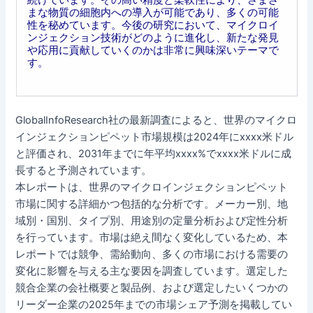
まな物質の細胞内への導入が可能であり、多くの可能
性を秘めています。今後の研究において、マイクロイ
ンジェクション技術がどのように進化し、新たな発見
や応用に貢献していくのかは非常に興味深いテーマで
す。
GlobalInfoResearch社の最新調査によると、世界のマイクロ
インジェクションピペット市場規模は2024年にxxxx米ドル
と評価され、2031年までに年平均xxxx%でxxxx米ドルに成
長すると予測されています。
本レポートは、世界のマイクロインジェクションピペット
市場に関する詳細かつ包括的な分析です。メーカー別、地
域別・国別、タイプ別、用途別の定量分析および定性分析
を行っています。市場は絶え間なく変化しているため、本
レポートでは競争、需給動向、多くの市場における需要の
変化に影響を与える主な要因を調査しています。選定した
競合企業の会社概要と製品例、および選定したいくつかの
リーダー企業の2025年までの市場シェア予測を掲載してい