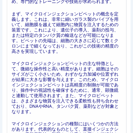
め、専門的なトレーニングや技術が求められます。
まず、マイクロインジェクションピペットの概念を定
義します。これは、非常に細いガラス製のパイプを用
いて、細胞膜を越えて細胞内に物質を注入するための
装置です。これにより、遺伝子の導入、薬剤の投与、
または特定のタンパク質の輸送などが可能になりま
す。ピペットの先端は、細胞の大きさに応じて数ミク
ロンにまで細くなっており、これがこの技術の精度の
高さを実現しています。
マイクロインジェクションピペットの主な特徴とし
て、微細な操作性と高い精度があります。細胞はその
サイズがごく小さいため、わずかな力加減や位置ずれ
が結果に大きな影響を与えます。このため、マイクロ
インジェクションピペットは高精度の制御が可能であ
り、操作中の視認性を確保するために、通常、顕微鏡
と連動して使用されます。また、マイクロピペット
は、さまざまな物質を注入できる柔軟性も持ち合わせ
ており、DNAやRNA、タンパク質、薬剤などが対象と
なります。
マイクロインジェクションの種類にはいくつかの方法
があります。代表的なものとして、直接インジェクシ