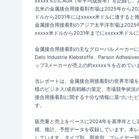
xxxxx％のCAGR（年平均成長率）を記録し、
北米の金属接合用接着剤市場は2025年から2031
ドルから2031年にはxxxxx米ドルに達すると
金属接合用接着剤のアジア太平洋市場は2025年か
xxxxx米ドルから2031年までにxxxxx米
金属接合用接着剤の主なグローバルメーカーには、Henke
Delo Industrie Klebstoffe、Parson 
ップ3メーカーが売上の約xxxxx％を占めてい
当レポートは、金属接合用接着剤の世界市場を
様のビジネス/成長戦略の策定、市場競争状況
接合用接着剤に関する十分な情報に基づいたビ
す。
販売量と売上をベースに2024年を基準年とし2
模、推計、予想データを収録しています。本レ
しています。タイプ別、用途別、プレイヤー別