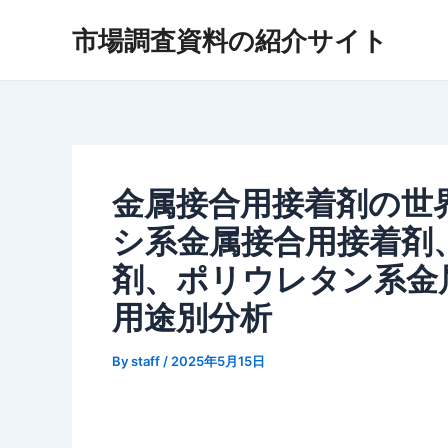
内
市場調査資料の紹介サイト
容
を
ス
キ
ッ
プ
金属接合用接着剤の世界
シ系金属接合用接着剤
剤、ポリウレタン系金
用途別分析
By
staff
/
2025年5月15日