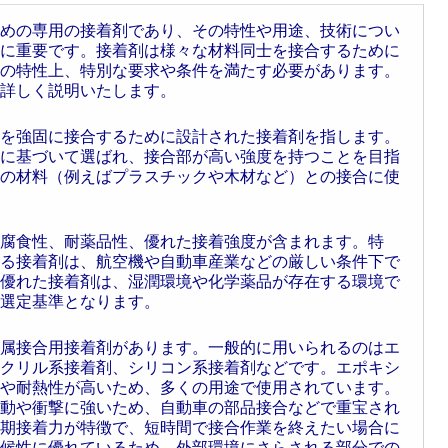
めの専用の接着剤であり、その特性や用途、技術につい
に重要です。接着剤は様々な材料同士を接合するために
の特性上、特別な要求や条件を満たす必要があります。
詳しく説明いたします。
を強固に接合するために設計された接着剤を指します。
に基づいて選ばれ、接合部が高い強度を持つことを目指
の材料（例えばプラスチックや木材など）との接合に使
腐食性、耐薬品性、優れた接着強度が含まれます。特
る接着剤は、航空機や自動車産業などの厳しい条件下で
優れた接着剤は、湿潤環境や化学薬品が存在する環境で
選定基準となります。
属接合用接着剤があります。一般的に用いられるのはエ
クリル系接着剤、シリコン系接着剤などです。エポキシ
や耐熱性が高いため、多くの用途で使用されています。
動や衝撃に強いため、自動車の部品接合などで重宝され
期接着力が特徴で、短時間で接合作業を終えたい場合に
候性に優れているため、外部環境にさらされる部分での