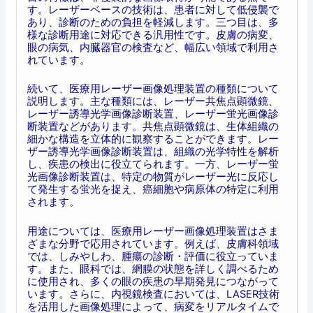
す。レーザーベースの技術は、患者に対して低侵襲で
あり、診断のための負担を軽減します。三つ目は、多
様な診断用途に対応できる汎用性です。皮膚の病変、
眼の病気、内臓器官の検査など、幅広い領域で利用さ
れています。
続いて、医療用レーザー画像処理装置の種類について
説明します。主な種類には、レーザー共焦点顕微鏡、
レーザー誘導光学画像診断装置、レーザー蛍光画像診
断装置などがあります。共焦点顕微鏡は、生体組織の
細かな構造を立体的に観察することができます。レー
ザー誘導光学画像診断装置は、組織の光学特性を解析
し、疾患の検出に役立てられます。一方、レーザー蛍
光画像診断装置は、特定の物質がレーザー光に反応し
て発生する蛍光を捉え、癌細胞や病原体の特定に利用
されます。
用途については、医療用レーザー画像処理装置はさま
ざまな分野で応用されています。例えば、皮膚科領域
では、しみやしわ、腫瘍の診断・評価に役立っていま
す。また、眼科では、網膜の状態を詳しく調べるため
に使用され、多くの眼の疾患の早期発見につながって
います。さらに、内視鏡検査においては、LASER技術
を活用した画像処理によって、病変をリアルタイムで