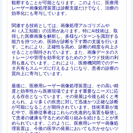
観察することが可能となります。このように、医療用
レーザー画像処理装置は診断支援だけでなく、治療の
効率化にも寄与しています。
関連する技術としては、画像処理アルゴリズムや
AI（人工知能）の活用があります。特にAI技術は、取
得した医療画像を解析し、多様なパターンを識別する
能力を持つため、医師が診断を下す際の支援を行いま
す。これにより、正確性を高め、診断の精度を向上さ
せることが期待されています。また、画像データのス
トレージや管理を効率化するためのクラウド技術の利
用も進んでいます。これにより、医療機関間でのデー
タ共有もスムーズに行えるようになり、患者の診療の
質向上に寄与しています。
最後に、医療用レーザー画像処理装置は、その高い精
度と効率性から医療現場でますます重要なニーズに応
える存在となっています。その発展は今後も続くと考
えられ、より多くの疾患に対して迅速かつ正確な診断
が可能になることが期待されています。技術革新が進
む中で、医療従事者はこれらの先進的な装置を駆使し
て患者の健康を守るための取り組みを続けることが求
められています。このように、医療用レーザー画像処
理装置は、今後の医学の発展においても欠かせないツ