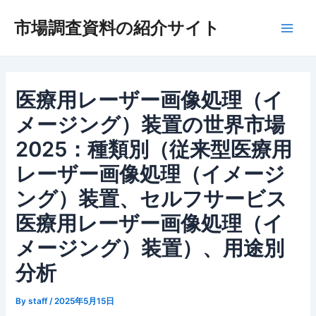
内
市場調査資料の紹介サイト
容
Main
を
ス
Men
キ
ッ
医療用レーザー画像処理（イ
プ
メージング）装置の世界市場
2025：種類別（従来型医療用
レーザー画像処理（イメージ
ング）装置、セルフサービス
医療用レーザー画像処理（イ
メージング）装置）、用途別
分析
By
staff
/
2025年5月15日