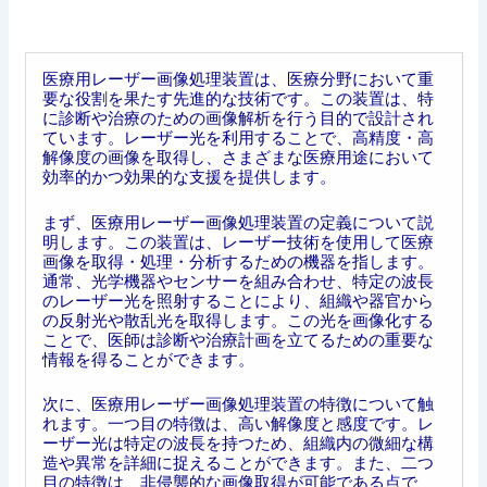
医療用レーザー画像処理装置は、医療分野において重
要な役割を果たす先進的な技術です。この装置は、特
に診断や治療のための画像解析を行う目的で設計され
ています。レーザー光を利用することで、高精度・高
解像度の画像を取得し、さまざまな医療用途において
効率的かつ効果的な支援を提供します。
まず、医療用レーザー画像処理装置の定義について説
明します。この装置は、レーザー技術を使用して医療
画像を取得・処理・分析するための機器を指します。
通常、光学機器やセンサーを組み合わせ、特定の波長
のレーザー光を照射することにより、組織や器官から
の反射光や散乱光を取得します。この光を画像化する
ことで、医師は診断や治療計画を立てるための重要な
情報を得ることができます。
次に、医療用レーザー画像処理装置の特徴について触
れます。一つ目の特徴は、高い解像度と感度です。レ
ーザー光は特定の波長を持つため、組織内の微細な構
造や異常を詳細に捉えることができます。また、二つ
目の特徴は、非侵襲的な画像取得が可能である点で