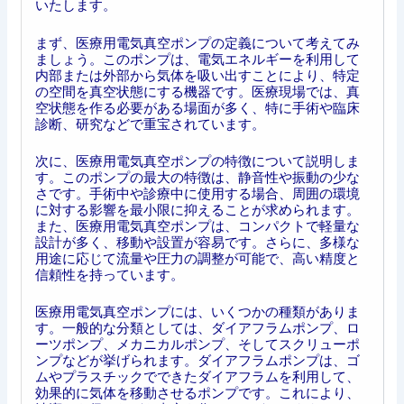
いたします。
まず、医療用電気真空ポンプの定義について考えてみ
ましょう。このポンプは、電気エネルギーを利用して
内部または外部から気体を吸い出すことにより、特定
の空間を真空状態にする機器です。医療現場では、真
空状態を作る必要がある場面が多く、特に手術や臨床
診断、研究などで重宝されています。
次に、医療用電気真空ポンプの特徴について説明しま
す。このポンプの最大の特徴は、静音性や振動の少な
さです。手術中や診療中に使用する場合、周囲の環境
に対する影響を最小限に抑えることが求められます。
また、医療用電気真空ポンプは、コンパクトで軽量な
設計が多く、移動や設置が容易です。さらに、多様な
用途に応じて流量や圧力の調整が可能で、高い精度と
信頼性を持っています。
医療用電気真空ポンプには、いくつかの種類がありま
す。一般的な分類としては、ダイアフラムポンプ、ロ
ーツポンプ、メカニカルポンプ、そしてスクリューポ
ンプなどが挙げられます。ダイアフラムポンプは、ゴ
ムやプラスチックでできたダイアフラムを利用して、
効果的に気体を移動させるポンプです。これにより、