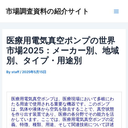
内
市場調査資料の紹介サイト
容
Main
を
ス
Men
キ
ッ
医療用電気真空ポンプの世界
プ
市場2025：メーカー別、地域
別、タイプ・用途別
By
staff
/
2025年5月15日
医療用電気真空ポンプは、医療現場において多岐にわ
たる用途で使用される重要な機器です。このポンプ
は、気体や液体から空気を除去することで、真空状態
を作り出す装置であり、医療の各分野でその能力を活
かしています。ここでは、医療用電気真空ポンプの定
義、特徴、種類、用途、そして関連技術について詳述