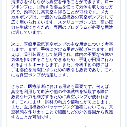
清潔さを保ちながら真空を作ることができます。ロー
ツポンプは、回転する部品を使って気体を取り込む方
式で、効率的に高真空を得ることが可能です。メカニ
カルポンプは、一般的な医療機器の真空ポンプとして
広く用いられています。スクリューポンプは、高い圧
力を生成できるため、専用のプログラムが必要な用途
に適しています。
次に、医療用電気真空ポンプの主な用途について考察
します。まず、手術における用途が挙げられます。例
えば、吸引装置として使用され、体内の不要な液体や
気体を排出することができるため、手術が円滑に行わ
れるようサポートします。また、外科手術の際には、
手術部位を清潔に保つための吸引も必要であり、これ
にも真空ポンプが活躍します。
さらに、医療診断における用途も重要です。例えば、
真空を利用して血液や他の生体試料を採取する際に、
必要な圧力を維持するために真空ポンプが使われま
す。これにより、試料の精度や信頼性が向上します。
また、医用機器のパッケージング過程においても、真
空状態を作り出すことで細菌などの外的要因から保護
することが可能です。