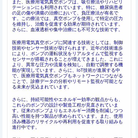
また、医療用電気真空ポンプは、吸引療法やリハビリ
テーションにも利用されています。特に、糖尿病患者
の足の傷や潰瘍の治療において、負圧療法が有名で
す。この療法では、真空ポンプを使用して特定の圧力
を維持し、治癒を促進する効果が期待されています。
さらに、血液透析や集中治療にも不可欠な技術です。
医療用電気真空ポンプに関連する技術としては、制御
技術やセンサー技術が挙げられます。近年の技術進歩
により、ポンプの運転状況をリアルタイムで監視する
センサーが搭載されることが増えてきました。これに
より、異常な圧力や流量を検知し、自動で調整する機
能が実現しています。さらに、IoT技術が進展する中
で、医療用電気真空ポンプもネットワークにつながる
ことで、診療データの分析やリモート監視が可能とな
る未来が見込まれています。
さらに、持続可能性やエネルギー効率の観点からも、
これらのポンプの設計や製造工程が見直されていま
す。従来のポンプよりもエネルギー消費を削減しつつ
高い性能を持つ製品が求められています。また、使用
済み機器のリサイクルや再利用を促進する取り組みも
進行中です。