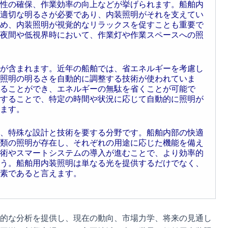
性の確保、作業効率の向上などが挙げられます。船舶内
適切な明るさが必要であり、内装照明がそれを支えてい
め、内装照明が視覚的なリラックスを促すことも重要で
夜間や低視界時において、作業灯や作業スペースへの照
が含まれます。近年の船舶では、省エネルギーを考慮し
照明の明るさを自動的に調整する技術が使われていま
ることができ、エネルギーの無駄を省くことが可能で
することで、特定の時間や状況に応じて自動的に照明が
ます。
、特殊な設計と技術を要する分野です。船舶内部の快適
類の照明が存在し、それぞれの用途に応じた機能を備え
術やスマートシステムの導入が進むことで、より効率的
う。船舶用内装照明は単なる光を提供するだけでなく、
素であると言えます。
的な分析を提供し、現在の動向、市場力学、将来の見通し