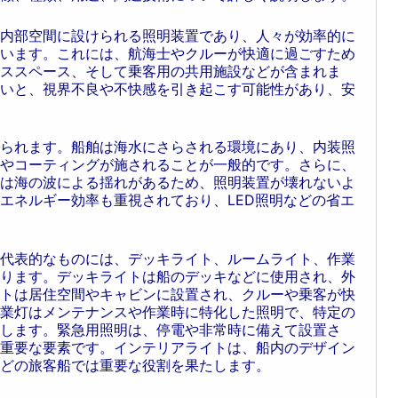
内部空間に設けられる照明装置であり、人々が効率的に
います。これには、航海士やクルーが快適に過ごすため
ススペース、そして乗客用の共用施設などが含まれま
いと、視界不良や不快感を引き起こす可能性があり、安
られます。船舶は海水にさらされる環境にあり、内装照
やコーティングが施されることが一般的です。さらに、
は海の波による揺れがあるため、照明装置が壊れないよ
エネルギー効率も重視されており、LED照明などの省エ
代表的なものには、デッキライト、ルームライト、作業
ります。デッキライトは船のデッキなどに使用され、外
トは居住空間やキャビンに設置され、クルーや乗客が快
業灯はメンテナンスや作業時に特化した照明で、特定の
します。緊急用照明は、停電や非常時に備えて設置さ
重要な要素です。インテリアライトは、船内のデザイン
どの旅客船では重要な役割を果たします。