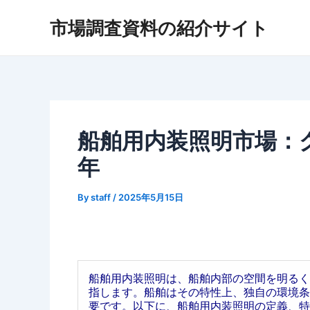
内
市場調査資料の紹介サイト
容
を
ス
キ
ッ
プ
船舶用内装照明市場：グロ
年
By
staff
/
2025年5月15日
船舶用内装照明は、船舶内部の空間を明るく
指します。船舶はその特性上、独自の環境条
要です。以下に、船舶用内装照明の定義、特