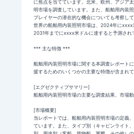
に焦点を当てています。北米、欧州、アジア太
明市場を調査しています。また、船舶用内装照
プレイヤーの潜在的な機会についても考察して
世界の船舶用内装照明市場は、2024年にxxx
2031年までにxxxx米ドルに達すると予測さ
*** 主な特徴 ***
船舶用内装照明市場に関する本調査レポートに
援するためのいくつかの主要な特徴が含まれて
[エグゼクティブサマリー]
船舶用内装照明市場の主要な調査結果、市場動
[市場概要]
当レポートでは、船舶用内装照明市場の定義、
ています。また、タイプ別（キャビンライト、
別、用途別（客船、貨物船、軍艦、その他）の