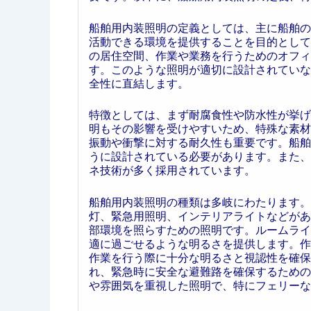
船舶用内装照明の定義としては、主に船舶の
活動できる環境を提供することを目的として
の居住空間、作業や業務を行うためのオフィ
す。このような照明が適切に設計されていな
全性に直結します。
特徴としては、まず耐腐食性や防水性が挙げ
明もその影響を受けやすいため、特殊な素材
振動や衝撃に対する耐久性も重要です。船舶
うに設計されている必要があります。また、
ネ技術が多く採用されています。
船舶用内装照明の種類は多岐にわたります。
灯、緊急用照明、インテリアライトなどがあ
部環境を照らすための照明です。ルームライ
適に過ごせるような明るさを提供します。作
作業を行う際に十分な明るさと視認性を確保
れ、緊急時に安全な避難路を確保するための
や雰囲気を重視した照明で、特にフェリーな