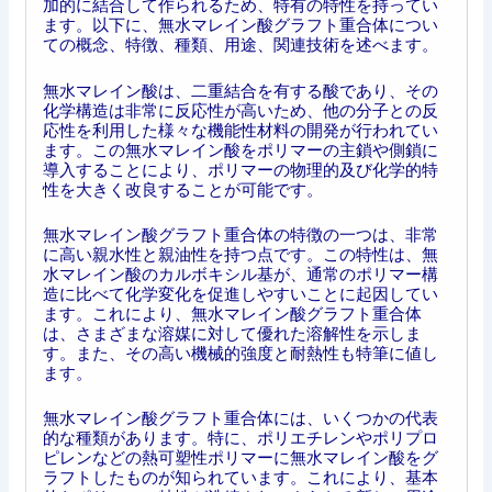
加的に結合して作られるため、特有の特性を持ってい
ます。以下に、無水マレイン酸グラフト重合体につい
ての概念、特徴、種類、用途、関連技術を述べます。
無水マレイン酸は、二重結合を有する酸であり、その
化学構造は非常に反応性が高いため、他の分子との反
応性を利用した様々な機能性材料の開発が行われてい
ます。この無水マレイン酸をポリマーの主鎖や側鎖に
導入することにより、ポリマーの物理的及び化学的特
性を大きく改良することが可能です。
無水マレイン酸グラフト重合体の特徴の一つは、非常
に高い親水性と親油性を持つ点です。この特性は、無
水マレイン酸のカルボキシル基が、通常のポリマー構
造に比べて化学変化を促進しやすいことに起因してい
ます。これにより、無水マレイン酸グラフト重合体
は、さまざまな溶媒に対して優れた溶解性を示しま
す。また、その高い機械的強度と耐熱性も特筆に値し
ます。
無水マレイン酸グラフト重合体には、いくつかの代表
的な種類があります。特に、ポリエチレンやポリプロ
ピレンなどの熱可塑性ポリマーに無水マレイン酸をグ
ラフトしたものが知られています。これにより、基本