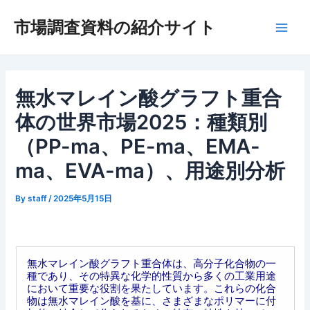
内
市場調査資料の紹介サイト
容
Main
を
ス
Men
キ
ッ
無水マレイン酸グラフト重合
プ
体の世界市場2025：種類別
（PP-ma、PE-ma、EMA-
ma、EVA-ma）、用途別分析
By
staff
/
2025年5月15日
無水マレイン酸グラフト重合体は、高分子化合物の一
種であり、その特異な化学的性質から多くの工業用途
において重要な役割を果たしています。これらの化合
物は無水マレイン酸を基に、さまざまなポリマーに付