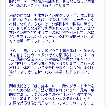
的なポリマーの特性が洗練され、さらなる新しい用途
が開発されることが期待されています。
用途の面では、無水マレイン酸グラフト重合体は非常
に幅広いです。例えば、接着剤、塗料、コーティング
材料、化粧品、さらには生分解性材料の開発に至るま
で、さまざまな分野で利用されています。また、無水
マレイン酸を含むポリマーの親水性を利用して、水に
溶けるフィルムやパッケージング材料が開発され、多
くの産業で重宝されています。
さらに、無水マレイン酸グラフト重合体は、生体適合
性を有するため、医療分野でも活用されています。特
に、薬剤の送達システムや組織工学用のスキャフォー
ルド材料としての研究が進められています。これらの
材料は、体内において安全性が高く、効果的に薬剤を
達成できる特性を持つため、非常に注目されていま
す。
関連技術としては、無水マレイン酸のグラフト重合を
行うための様々な方法が開発されています。最も一般
的な方法は、ラジカル重合法やイオン重合法ですが、
これに加えて、クリック化学やエステル化反応など、
多様な反応経路が利用されています。これにより、よ