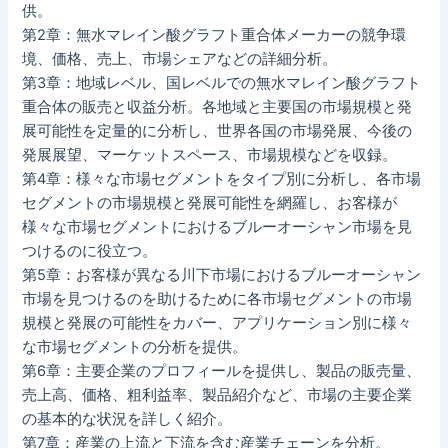
供。
第2章：無水マレイン酸グラフト重合体メーカーの競争環
境、価格、売上、市場シェアなどの詳細分析。
第3章：地域レベル、国レベルでの無水マレイン酸グラフト
重合体の販売と収益分析。各地域と主要国の市場規模と発
展可能性を定量的に分析し、世界各国の市場発展、今後の
発展展望、マーケットスペース、市場規模などを収録。
第4章：様々な市場セグメントをタイプ別に分析し、各市場
セグメントの市場規模と発展可能性を網羅し、お客様が
様々な市場セグメントにおけるブルーオーシャン市場を見
つけるのに役立つ。
第5章：お客様が異なる川下市場におけるブルーオーシャン
市場を見つけるのを助けるために各市場セグメントの市場
規模と発展の可能性をカバー、アプリケーション別に様々
な市場セグメントの分析を提供。
第6章：主要企業のプロフィールを提供し、製品の販売量、
売上高、価格、粗利益率、製品紹介など、市場の主要企業
の基本的な状況を詳しく紹介。
第7章：産業の上流と下流を含む産業チェーンを分析。