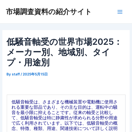
内
市場調査資料の紹介サイト
容
Main
を
ス
Men
キ
ッ
低騒音軸受の世界市場2025：
プ
メーカー別、地域別、タイ
プ・用途別
By
staff
/
2025年5月15日
低騒音軸受は、さまざまな機械装置や電動機に使用さ
れる重要な部品であり、その主な目的は、運転中の騒
音を最小限に抑えることです。従来の軸受と比較し
て、低騒音軸受は特に静粛性が求められる分野や用途
で広く利用されています。以下では、低騒音軸受の概
念、特徴、種類、用途、関連技術について詳しく説明