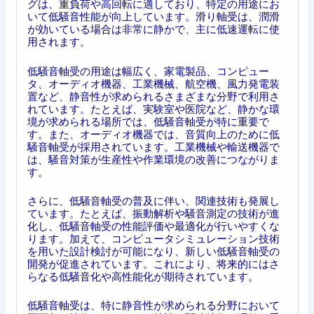
グは、重負荷や高回転に適しており、特定の用途にお
いて低騒音性能が向上しています。滑り軸受は、潤滑
が効いている場合は非常に静かで、主に低速運転に使
用されます。
低騒音軸受の用途は幅広く、家電製品、コンピュー
タ、オーディオ機器、工業機械、航空機、風力発電装
置など、静音性が求められるさまざまな分野で利用さ
れています。たとえば、実験室や医院など、静かな環
境が求められる場所では、低騒音軸受が特に重要で
す。また、オーディオ機器では、音質向上のために低
騒音軸受が採用されています。工業機械や輸送機器で
は、騒音対策が生産性や作業環境の改善につながりま
す。
さらに、低騒音軸受の普及に伴い、関連技術も発展し
ています。たとえば、振動解析や騒音測定の技術が進
化し、低騒音軸受の性能評価や最適化が行いやすくな
ります。加えて、コンピュータシミュレーション技術
を用いた設計検討が可能になり、新しい低騒音軸受の
開発が促進されています。これにより、将来的にはさ
らなる低騒音化や高性能化が期待されています。
低騒音軸受は、特に静音性が求められる分野において