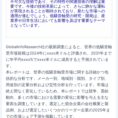
不可欠な技術であり、その特性や関連技術の理解は重
要です。今後の技術革新によって、さらに静かな運転
が実現されることが期待されており、新たな市場への
適用が進むでしょう。低騒音軸受の研究・開発は、産
業界や日常生活においても影響を及ぼす重要なテーマ
となっています。
GlobalInfoResearch社の最新調査によると、世界の低騒音軸
受市場規模は2024年にxxxx米ドルと評価され、2031年まで
に年平均xxxx%でxxxx米ドルに成長すると予測されていま
す。
本レポートは、世界の低騒音軸受市場に関する詳細かつ包
括的な分析です。メーカー別、地域別・国別、タイプ別、
用途別の定量分析および定性分析を行っています。市場は
絶え間なく変化しているため、本レポートでは競争、需給
動向、多くの市場における需要の変化に影響を与える主な
要因を調査しています。選定した競合企業の会社概要と製
品例、および選定したいくつかのリーダー企業の2025年ま
での市場シェア予測を掲載しています。