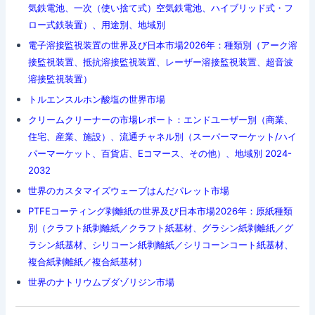
気鉄電池、一次（使い捨て式）空気鉄電池、ハイブリッド式・フ
ロー式鉄装置）、用途別、地域別
電子溶接監視装置の世界及び日本市場2026年：種類別（アーク溶
接監視装置、抵抗溶接監視装置、レーザー溶接監視装置、超音波
溶接監視装置）
トルエンスルホン酸塩の世界市場
クリームクリーナーの市場レポート：エンドユーザー別（商業、
住宅、産業、施設）、流通チャネル別（スーパーマーケット/ハイ
パーマーケット、百貨店、Eコマース、その他）、地域別 2024-
2032
世界のカスタマイズウェーブはんだパレット市場
PTFEコーティング剥離紙の世界及び日本市場2026年：原紙種類
別（クラフト紙剥離紙／クラフト紙基材、グラシン紙剥離紙／グ
ラシン紙基材、シリコーン紙剥離紙／シリコーンコート紙基材、
複合紙剥離紙／複合紙基材）
世界のナトリウムブダゾリジン市場