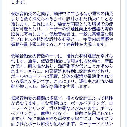
します。
低騒音軸受の定義は、動作中に生じる音が通常の軸受
よりも低く抑えられるように設計された軸受のことを
指します。これにより、騒音が問題となる環境での使
用が可能となり、ユーザーの快適性向上や機器の寿命
延長に寄与します。低騒音軸受は、一般に高精度な製
造プロセスや特別な設計を必要とし、軸受内の摩擦や
振動を最小限に抑えることで静音性を実現します。
低騒音軸受の特徴の一つに、優れた材料選定が挙げら
れます。通常、低騒音軸受に使用される材料は、摩擦
が低く、耐久性があり、熱膨張率が低いことが求めら
れます。さらに、内部構造も特別に設計されており、
ボールやローラーの配置、流体の潤滑が最適化されて
いる場合が多いです。これにより、運転中の乱流や振
動が抑えられ、静かな動作を実現します。
低騒音軸受の種類は多様で、様々な設計によって特性
が異なります。主な種類には、ボールベアリング、ロ
ーラーベアリング、滑り軸受などがあります。ボール
ベアリングは、摩擦が少なく、一般的に使用されてい
ますが、特に低騒音性を重視する場合には、特別に設
計されたボール軸受が使われます。ローラーベアリン