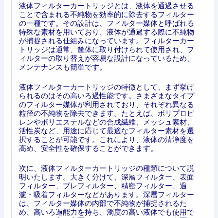
液体フィルターカートリッジとは、液体を通過させる
ことで含まれる不純物を効率的に除去するフィルター
の一種です。その設計は、フィルター媒体と呼ばれる
特殊な素材を用いており、液体が通過する際に不純物
が捕捉される仕組みになっています。フィルターカー
トリッジは通常、筐体に取り付けられて使用され、フ
ィルターの取り替えが容易な設計になっているため、
メンテナンスも簡単です。
液体フィルターカートリッジの特徴として、まず挙げ
られるのはその高いろ過性能です。さまざまなタイプ
のフィルター媒体が利用されており、それぞれ異なる
粒径の不純物を除去できます。たとえば、ポリプロピ
レンやポリエステルなどの合成繊維、メッシュ素材、
活性炭など、用途に応じて最適なフィルター素材を選
択することが可能です。これにより、液体の清浄度を
高め、安全性を確保することができます。
次に、液体フィルターカートリッジの種類について説
明いたします。大きく分けて、深層フィルター、表面
フィルター、プレフィルター、精密フィルター、過
濾・吸着フィルターなどがあります。深層フィルター
は、フィルター媒体の内部で不純物が捕捉されるた
め、高いろ過能力を持ち、濁度の高い液体でも使用で