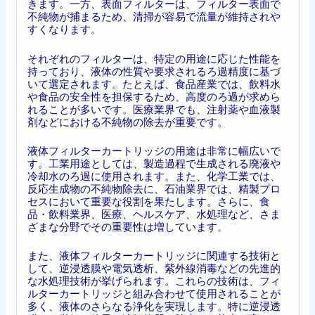
きます。一方、表面フィルターは、フィルター表面で
不純物が捕まるため、清掃が容易で流量が維持されや
すくなります。
それぞれのフィルターは、特定の用途に応じた性能を
持っており、液体の性質や要求されるろ過精度に基づ
いて選定されます。たとえば、食品産業では、飲料水
や食品の安全性を担保するため、高度のろ過が求めら
れることが多いです。医療業界でも、注射薬や血液製
剤などにおける不純物の除去が重要です。
液体フィルターカートリッジの用途は非常に幅広いで
す。工業用途としては、製造過程で生成される廃液や
冷却水のろ過に使用されます。また、化学工業では、
反応生成物の不純物除去に、石油業界では、精製プロ
セスにおいて重要な役割を果たします。さらに、食
品・飲料業界、医療、ヘルスケア、水処理など、さま
ざまな分野でその重要性は増しています。
また、液体フィルターカートリッジに関連する技術と
して、逆浸透膜や電気透析、紫外線消毒などの先進的
な水処理技術が挙げられます。これらの技術は、フィ
ルターカートリッジと組み合わせて使用されることが
多く、液体のさらなる浄化を実現します。特に逆浸透