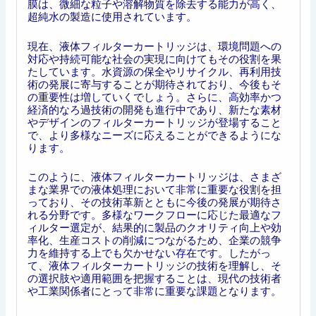
膜は、微細な粒子や溶解物質を除去する能力が高く、
超純水の製造に使用されています。
現在、液体フィルターカートリッジは、環境問題への
対応や持続可能な社会の実現に向けてもその役割を果
たしています。水資源の保全やリサイクル、再利用技
術の発展に寄与することが期待されており、今後もそ
の重要性は増していくでしょう。さらに、高効率かつ
経済的なろ過技術の開発も進行中であり、新たな素材
やデザインのフィルターカートリッジが登場すること
で、より多様なニーズに応えることができるようにな
ります。
このように、液体フィルターカートリッジは、さまざ
まな業界での液体処理において非常に重要な役割を担
っており、その技術革新とともに今後の発展が期待さ
れる分野です。多様なワークフローに応じた最適なフ
ィルター選定が、結果的に製品のクオリティ向上や効
率化、生産コストの削減につながるため、企業の競争
力を維持する上でも欠かせない存在です。したがっ
て、液体フィルターカートリッジの技術を理解し、そ
の選択肢や適用範囲を把握することは、現代の技術者
や工業関係者にとって非常に重要な課題となります。