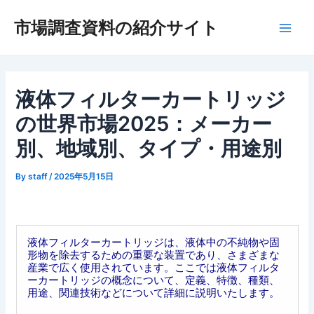
内
市場調査資料の紹介サイト
容
Main
を
ス
Men
キ
ッ
液体フィルターカートリッジ
プ
の世界市場2025：メーカー
別、地域別、タイプ・用途別
By
staff
/
2025年5月15日
液体フィルターカートリッジは、液体中の不純物や固
形物を除去するための重要な装置であり、さまざまな
産業で広く使用されています。ここでは液体フィルタ
ーカートリッジの概念について、定義、特徴、種類、
用途、関連技術などについて詳細に説明いたします。