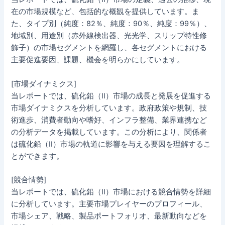
在の市場規模など、包括的な概観を提供しています。ま
た、タイプ別（純度：82％、純度：90％、純度：99％）、
地域別、用途別（赤外線検出器、光光学、スリップ特性修
飾子）の市場セグメントを網羅し、各セグメントにおける
主要促進要因、課題、機会を明らかにしています。
[市場ダイナミクス]
当レポートでは、硫化鉛（II）市場の成長と発展を促進する
市場ダイナミクスを分析しています。政府政策や規制、技
術進歩、消費者動向や嗜好、インフラ整備、業界連携など
の分析データを掲載しています。この分析により、関係者
は硫化鉛（II）市場の軌道に影響を与える要因を理解するこ
とができます。
[競合情勢]
当レポートでは、硫化鉛（II）市場における競合情勢を詳細
に分析しています。主要市場プレイヤーのプロフィール、
市場シェア、戦略、製品ポートフォリオ、最新動向などを