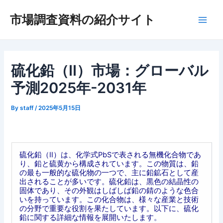
内
市場調査資料の紹介サイト
容
Main
を
ス
Men
キ
ッ
硫化鉛（II）市場：グローバル
プ
予測2025年-2031年
By
staff
/
2025年5月15日
硫化鉛（II）は、化学式PbSで表される無機化合物であ
り、鉛と硫黄から構成されています。この物質は、鉛
の最も一般的な硫化物の一つで、主に鉛鉱石として産
出されることが多いです。硫化鉛は、黒色の結晶性の
固体であり、その外観はしばしば鉛の錆のような色合
いを持っています。この化合物は、様々な産業と技術
の分野で重要な役割を果たしています。以下に、硫化
鉛に関する詳細な情報を展開いたします。