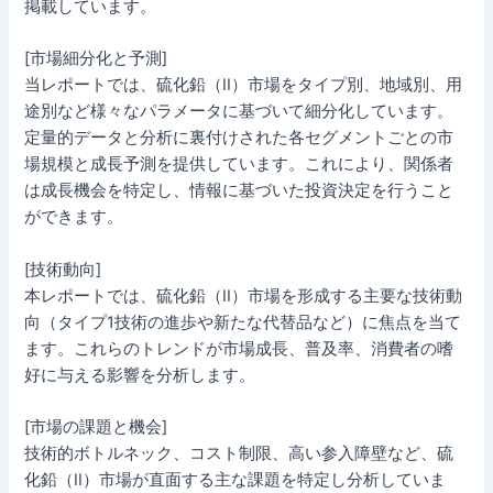
掲載しています。
[市場細分化と予測]
当レポートでは、硫化鉛（II）市場をタイプ別、地域別、用
途別など様々なパラメータに基づいて細分化しています。
定量的データと分析に裏付けされた各セグメントごとの市
場規模と成長予測を提供しています。これにより、関係者
は成長機会を特定し、情報に基づいた投資決定を行うこと
ができます。
[技術動向]
本レポートでは、硫化鉛（II）市場を形成する主要な技術動
向（タイプ1技術の進歩や新たな代替品など）に焦点を当て
ます。これらのトレンドが市場成長、普及率、消費者の嗜
好に与える影響を分析します。
[市場の課題と機会]
技術的ボトルネック、コスト制限、高い参入障壁など、硫
化鉛（II）市場が直面する主な課題を特定し分析していま