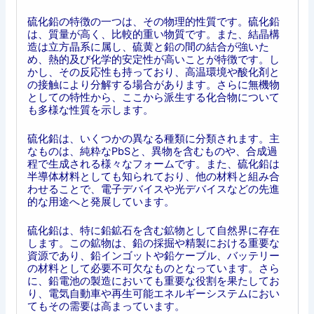
硫化鉛の特徴の一つは、その物理的性質です。硫化鉛
は、質量が高く、比較的重い物質です。また、結晶構
造は立方晶系に属し、硫黄と鉛の間の結合が強いた
め、熱的及び化学的安定性が高いことが特徴です。し
かし、その反応性も持っており、高温環境や酸化剤と
の接触により分解する場合があります。さらに無機物
としての特性から、ここから派生する化合物について
も多様な性質を示します。
硫化鉛は、いくつかの異なる種類に分類されます。主
なものは、純粋なPbSと、異物を含むものや、合成過
程で生成される様々なフォームです。また、硫化鉛は
半導体材料としても知られており、他の材料と組み合
わせることで、電子デバイスや光デバイスなどの先進
的な用途へと発展しています。
硫化鉛は、特に鉛鉱石を含む鉱物として自然界に存在
します。この鉱物は、鉛の採掘や精製における重要な
資源であり、鉛インゴットや鉛ケーブル、バッテリー
の材料として必要不可欠なものとなっています。さら
に、鉛電池の製造においても重要な役割を果たしてお
り、電気自動車や再生可能エネルギーシステムにおい
てもその需要は高まっています。