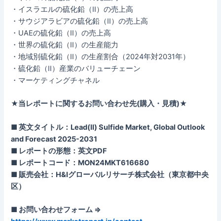
・イスラエルの硫化鉛（II）の売上高
・サウジアラビアの硫化鉛（II）の売上高
・UAEの硫化鉛（II）の売上高
・世界の硫化鉛（II）の生産能力
・地域別硫化鉛（II）の生産割合（2024年対2031年）
・硫化鉛（II）産業のバリューチェーン
・マーケティングチャネル
★当レポートに関するお問い合わせ先(購入・見積)★
■ 英文タイトル：Lead(II) Sulfide Market, Global Outlook
and Forecast 2025-2031
■ レポートの形態：英文PDF
■ レポートコード：MON24MKT616680
■ 販売会社：H&Iグローバルリサーチ株式会社（東京都中央
区）
■ お問い合わせフォーム ⇒