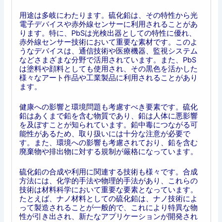
用途は多岐にわたります。硫化鉛は、その特性から光
電子デバイスや赤外線センサーに利用されることがあ
ります。特に、PbSは光検出器としての特性に優れ、
赤外線センサー技術において重要な素材です。このよ
うなデバイスは、通信技術や医療機器、監視システム
などさまざまな分野で活用されています。また、PbS
は塗料や顔料としても使用され、その黒色を活かした
様々なアート作品や工業製品に利用されることがあり
ます。
健康への影響と環境問題も考慮すべき要素です。硫化
鉛はあくまで鉛を含む物質であり、鉛は人体に悪影響
を及ぼすことが知られています。鉛中毒につながる可
能性があるため、取り扱いには十分な注意が必要で
す。また、環境への影響も考慮されており、鉛を含む
廃棄物や排出物に対する規制が厳格になっています。
硫化鉛の合成や利用に関連する技術も様々です。合成
方法には、化学的手法や物理的手法があり、これらの
技術は材料科学において重要な要素となっています。
たとえば、ナノ材料としての硫化鉛は、ナノ技術によ
って製造されることが一般的で、これにより特異な物
性が引き出され、新たなアプリケーションが開発され