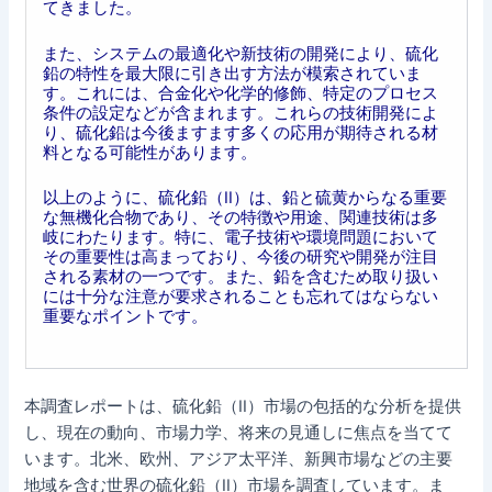
てきました。
また、システムの最適化や新技術の開発により、硫化
鉛の特性を最大限に引き出す方法が模索されていま
す。これには、合金化や化学的修飾、特定のプロセス
条件の設定などが含まれます。これらの技術開発によ
り、硫化鉛は今後ますます多くの応用が期待される材
料となる可能性があります。
以上のように、硫化鉛（II）は、鉛と硫黄からなる重要
な無機化合物であり、その特徴や用途、関連技術は多
岐にわたります。特に、電子技術や環境問題において
その重要性は高まっており、今後の研究や開発が注目
される素材の一つです。また、鉛を含むため取り扱い
には十分な注意が要求されることも忘れてはならない
重要なポイントです。
本調査レポートは、硫化鉛（II）市場の包括的な分析を提供
し、現在の動向、市場力学、将来の見通しに焦点を当てて
います。北米、欧州、アジア太平洋、新興市場などの主要
地域を含む世界の硫化鉛（II）市場を調査しています。ま