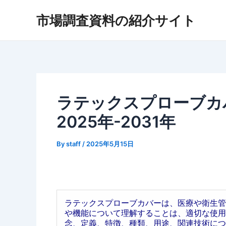
内
市場調査資料の紹介サイト
容
を
ス
キ
ッ
プ
ラテックスプローブカ
2025年-2031年
By
staff
/
2025年5月15日
ラテックスプローブカバーは、医療や衛生管
や機能について理解することは、適切な使用
念、定義、特徴、種類、用途、関連技術につ