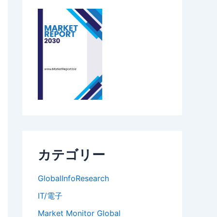
カテゴリー
GlobalInfoResearch
IT/電子
Market Monitor Global