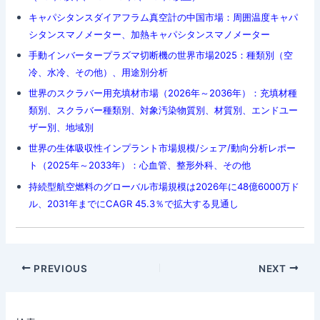
キャパシタンスダイアフラム真空計の中国市場：周囲温度キャパ
シタンスマノメーター、加熱キャパシタンスマノメーター
手動インバータープラズマ切断機の世界市場2025：種類別（空
冷、水冷、その他）、用途別分析
世界のスクラバー用充填材市場（2026年～2036年）：充填材種
類別、スクラバー種類別、対象汚染物質別、材質別、エンドユー
ザー別、地域別
世界の生体吸収性インプラント市場規模/シェア/動向分析レポー
ト（2025年～2033年）：心血管、整形外科、その他
持続型航空燃料のグローバル市場規模は2026年に48億6000万ド
ル、2031年までにCAGR 45.3％で拡大する見通し
Post
PREVIOUS
NEXT
navigation