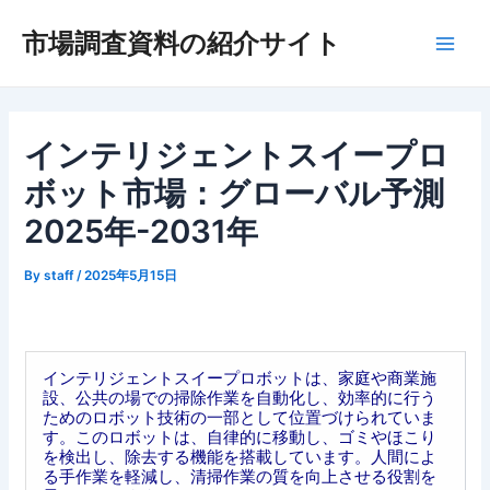
内
市場調査資料の紹介サイト
容
Main
を
ス
Men
キ
ッ
インテリジェントスイープロ
プ
ボット市場：グローバル予測
2025年-2031年
By
staff
/
2025年5月15日
インテリジェントスイープロボットは、家庭や商業施
設、公共の場での掃除作業を自動化し、効率的に行う
ためのロボット技術の一部として位置づけられていま
す。このロボットは、自律的に移動し、ゴミやほこり
を検出し、除去する機能を搭載しています。人間によ
る手作業を軽減し、清掃作業の質を向上させる役割を