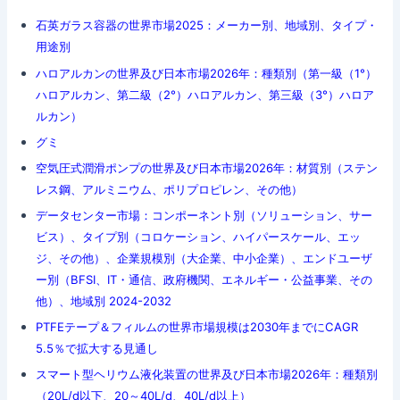
石英ガラス容器の世界市場2025：メーカー別、地域別、タイプ・
用途別
ハロアルカンの世界及び日本市場2026年：種類別（第一級（1°）
ハロアルカン、第二級（2°）ハロアルカン、第三級（3°）ハロア
ルカン）
グミ
空気圧式潤滑ポンプの世界及び日本市場2026年：材質別（ステン
レス鋼、アルミニウム、ポリプロピレン、その他）
データセンター市場：コンポーネント別（ソリューション、サー
ビス）、タイプ別（コロケーション、ハイパースケール、エッ
ジ、その他）、企業規模別（大企業、中小企業）、エンドユーザ
ー別（BFSI、IT・通信、政府機関、エネルギー・公益事業、その
他）、地域別 2024-2032
PTFEテープ＆フィルムの世界市場規模は2030年までにCAGR
5.5％で拡大する見通し
スマート型ヘリウム液化装置の世界及び日本市場2026年：種類別
（20L/d以下、20～40L/d、40L/d以上）