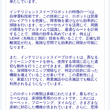
果たしています。
インテリジェントスイープロボットの特徴の一つは、
自律運転技術です。この技術により、ロボットは部屋
のレイアウトを把握し、障害物を避けながら効率的に
掃除を行います。センサーやカメラを活用して、周囲
の環境をリアルタイムで認識し、最適なルートを計画
することで、掃除の効率を高めています。例えば、
LiDAR（光検出と測距）技術を用いることで、正確な距
離測定が行え、複雑な空間でも効果的に掃除が可能に
なります。
また、インテリジェントスイープロボットは、異なる
クリーニングモードを持ち、使用する環境に応じた適
切な動作を行うことができます。通常の掃除の他に
も、深掃除やスニップ掃除など、特定の目的に沿った
機能を備えていることが多いです。この柔軟性によ
り、家庭だけでなく、商業施設や公共施設でも幅広く
利用されるようになっています。
このロボットの種類は多岐にわたります。最もポピュ
ラーなのは、床掃除専用のロボットです。これには、
カーペット、フローリング、タイルなど、さまざまな
床材に対応した機種が含まれています。さらに、窓掃