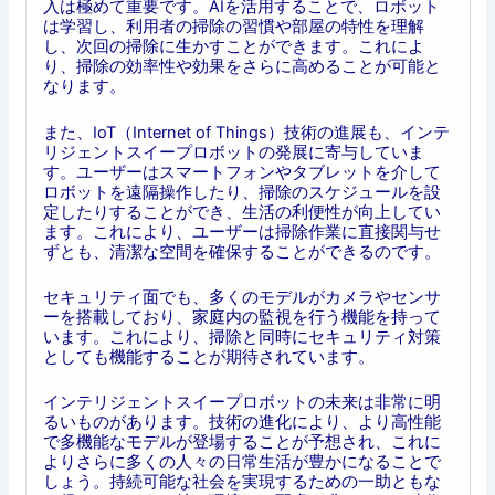
入は極めて重要です。AIを活用することで、ロボット
は学習し、利用者の掃除の習慣や部屋の特性を理解
し、次回の掃除に生かすことができます。これによ
り、掃除の効率性や効果をさらに高めることが可能と
なります。
また、IoT（Internet of Things）技術の進展も、インテ
リジェントスイープロボットの発展に寄与していま
す。ユーザーはスマートフォンやタブレットを介して
ロボットを遠隔操作したり、掃除のスケジュールを設
定したりすることができ、生活の利便性が向上してい
ます。これにより、ユーザーは掃除作業に直接関与せ
ずとも、清潔な空間を確保することができるのです。
セキュリティ面でも、多くのモデルがカメラやセンサ
ーを搭載しており、家庭内の監視を行う機能を持って
います。これにより、掃除と同時にセキュリティ対策
としても機能することが期待されています。
インテリジェントスイープロボットの未来は非常に明
るいものがあります。技術の進化により、より高性能
で多機能なモデルが登場することが予想され、これに
よりさらに多くの人々の日常生活が豊かになることで
しょう。持続可能な社会を実現するための一助ともな