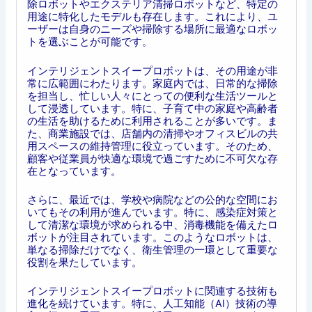
除ロボットやエクステリア清掃ロボットなど、特定の
用途に特化したモデルも存在します。これにより、ユ
ーザーは自身のニーズや掃除する場所に最適なロボッ
トを選ぶことが可能です。
インテリジェントスイープロボットは、その用途が非
常に広範囲にわたります。家庭内では、日常的な掃除
を担当し、忙しい人々にとっての便利な生活ツールと
して浸透しています。特に、子育て中の家庭や高齢者
の生活を助けるために利用されることが多いです。ま
た、商業施設では、店舗内の清掃やオフィスビルの共
用スペースの維持管理に役立っています。そのため、
顧客や従業員が快適な環境で過ごすために不可欠な存
在となっています。
さらに、最近では、学校や病院などの公的な空間にお
いてもその利用が進んでいます。特に、感染症対策と
して清潔な環境が求められる中、消毒機能を備えたロ
ボットが注目されています。このようなロボットは、
単なる掃除だけでなく、衛生管理の一環として重要な
役割を果たしています。
インテリジェントスイープロボットに関連する技術も
進化を続けています。特に、人工知能（AI）技術の導