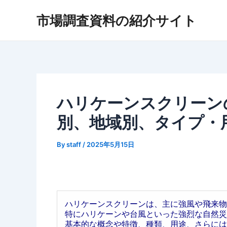
内
市場調査資料の紹介サイト
容
を
ス
キ
ッ
プ
ハリケーンスクリーンの
別、地域別、タイプ・
By
staff
/
2025年5月15日
ハリケーンスクリーンは、主に強風や飛来物
特にハリケーンや台風といった強烈な自然災
基本的な概念や特徴、種類、用途、さらには