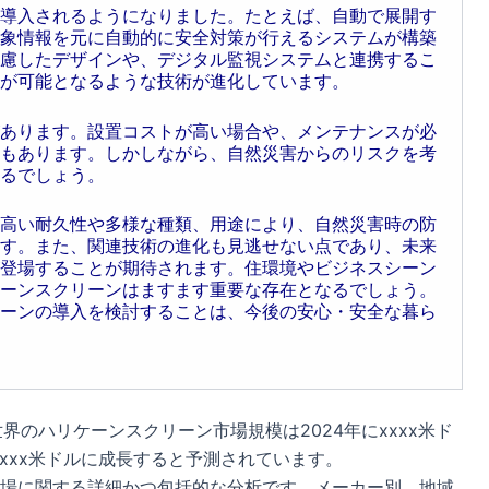
導入されるようになりました。たとえば、自動で展開す
象情報を元に自動的に安全対策が行えるシステムが構築
慮したデザインや、デジタル監視システムと連携するこ
が可能となるような技術が進化しています。
あります。設置コストが高い場合や、メンテナンスが必
もあります。しかしながら、自然災害からのリスクを考
るでしょう。
高い耐久性や多様な種類、用途により、自然災害時の防
す。また、関連技術の進化も見逃せない点であり、未来
登場することが期待されます。住環境やビジネスシーン
ーンスクリーンはますます重要な存在となるでしょう。
ーンの導入を検討することは、今後の安心・安全な暮ら
ると、世界のハリケーンスクリーン市場規模は2024年にxxxx米ド
でxxxx米ドルに成長すると予測されています。
場に関する詳細かつ包括的な分析です。メーカー別、地域