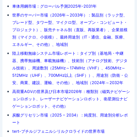
車体用鋼市場：グローバル予測2025年-2031年
世界のサーバー市場（2026年～2033年）：製品別（ラック型、
ブレード型、タワー型、マイクロ型、オープン・コンピュート・
プロジェクト）、販売チャネル別（直販、再販業者）、企業規模
別（マイクロ、小規模）、最終用途別（IT・通信、金融、医療、
エネルギー、その他）、地域別
陸上移動無線システム市場レポート：タイプ別（基地局・中継
器、携帯無線機、車載無線機）、技術別（アナログ技術、デジタ
ル技術）、周波数別（25MHz～174MHz（VHF）、450MHz～
512MHz（UHF）、700MHz以上（SHF））、用途別（防衛・公
安、商業、建設、運輸、その他）、地域別（2024年～2032年
高荷重AGVの世界及び日本市場2026年：種類別（磁気ナビゲーシ
ョンロボット、レーザーナビゲーションロボット、衛星測位ナビ
ゲーションロボット、その他）
炭酸グリセリン市場（2025 – 2034）：純度別、用途別分析レポ
ート
tert-ブチルジフェニルシリルクロライドの世界市場