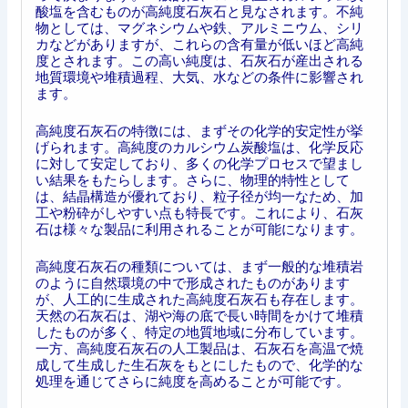
酸塩を含むものが高純度石灰石と見なされます。不純
物としては、マグネシウムや鉄、アルミニウム、シリ
カなどがありますが、これらの含有量が低いほど高純
度とされます。この高い純度は、石灰石が産出される
地質環境や堆積過程、大気、水などの条件に影響され
ます。
高純度石灰石の特徴には、まずその化学的安定性が挙
げられます。高純度のカルシウム炭酸塩は、化学反応
に対して安定しており、多くの化学プロセスで望まし
い結果をもたらします。さらに、物理的特性として
は、結晶構造が優れており、粒子径が均一なため、加
工や粉砕がしやすい点も特長です。これにより、石灰
石は様々な製品に利用されることが可能になります。
高純度石灰石の種類については、まず一般的な堆積岩
のように自然環境の中で形成されたものがあります
が、人工的に生成された高純度石灰石も存在します。
天然の石灰石は、湖や海の底で長い時間をかけて堆積
したものが多く、特定の地質地域に分布しています。
一方、高純度石灰石の人工製品は、石灰石を高温で焼
成して生成した生石灰をもとにしたもので、化学的な
処理を通じてさらに純度を高めることが可能です。