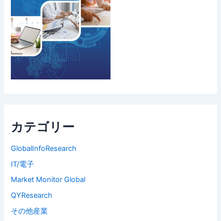
カテゴリー
GlobalInfoResearch
IT/電子
Market Monitor Global
QYResearch
その他産業