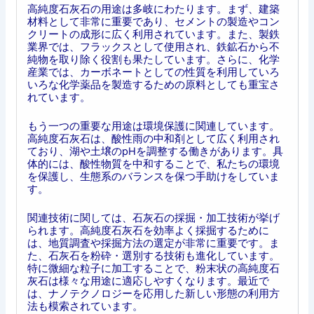
高純度石灰石の用途は多岐にわたります。まず、建築
材料として非常に重要であり、セメントの製造やコン
クリートの成形に広く利用されています。また、製鉄
業界では、フラックスとして使用され、鉄鉱石から不
純物を取り除く役割も果たしています。さらに、化学
産業では、カーボネートとしての性質を利用していろ
いろな化学薬品を製造するための原料としても重宝さ
れています。
もう一つの重要な用途は環境保護に関連しています。
高純度石灰石は、酸性雨の中和剤として広く利用され
ており、湖や土壌のpHを調整する働きがあります。具
体的には、酸性物質を中和することで、私たちの環境
を保護し、生態系のバランスを保つ手助けをしていま
す。
関連技術に関しては、石灰石の採掘・加工技術が挙げ
られます。高純度石灰石を効率よく採掘するために
は、地質調査や採掘方法の選定が非常に重要です。ま
た、石灰石を粉砕・選別する技術も進化しています。
特に微細な粒子に加工することで、粉末状の高純度石
灰石は様々な用途に適応しやすくなります。最近で
は、ナノテクノロジーを応用した新しい形態の利用方
法も模索されています。