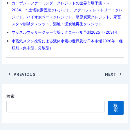
カーボン・ファーミング・クレジットの世界市場予測（～
2034）：土壌炭素固定クレジット、アグロフォレストリー・クレ
ジット、バイオ炭ベースクレジット、草原炭素クレジット、家畜
メタン削減クレジット、湿地・泥炭地再生クレジット
マッスルマッサージャー市場：グローバル予測2025年-2031年
水蒸気メタン改質による液体水素の世界及び日本市場2026年：種
類別（集中型、分散型）
Post
PREVIOUS
NEXT
navigation
検索
検
索