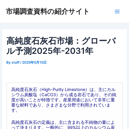
内
市場調査資料の紹介サイト
容
Main
を
ス
Men
キ
ッ
高純度石灰石市場：グローバ
プ
ル予測2025年-2031年
By
staff
/
2025年5月15日
高純度石灰石（High-Purity Limestone）は、主にカル
シウム炭酸塩（CaCO3）から成る岩石であり、その純
度が高いことが特徴です。産業用途において非常に重
要な材料であり、さまざまな分野で利用されていま
す。
高純度石灰石の定義は、主に含まれる不純物の量によ
って決まります。一般的に、99%以上のカルシウム炭