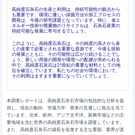
高純度石灰石の生産と利用は、持続可能性の観点から
も重要です。環境に優しい採掘方法や加工プロセスの
開発は、今後の研究課題となっています。特に、省エ
ネルギー技術や廃棄物のリサイクルは、石灰石産業の
持続可能な発展に寄与するでしょう。
このように、高純度石灰石は、その純度の高さから多
くの産業で必要とされる重要な資源です。今後も技術
の発展とともに、その可能性は広がり続けることでし
ょう。新しい用途の開発や環境への配慮が求められる
中で、高純度石灰石は21世紀の重要な材料としての地
位を確立しています。私たちの社会や環境において、
その利用はますます重要になっていくでしょう。
本調査レポートは、高純度石灰石市場の包括的な分析を提
供し、現在の動向、市場力学、将来の見通しに焦点を当て
ています。北米、欧州、アジア太平洋、新興市場などの主
要地域を含む世界の高純度石灰石市場を調査しています。
また、高純度石灰石の成長を促進する主な要因、業界が直