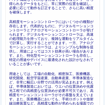
得られるデータをもとに、常に実際の位置を確認し、
必要に応じて動作を訂正することで、さらに高い精度
を確保します。
高精度モーションコントローラにはいくつかの種類が
存在します。代表的なものに、デジタルモーションコ
ントローラとアナログモーションコントローラが挙げ
られます。デジタルモーションコントローラは、高速
の処理能力を持っており、複雑な運動をリアルタイム
で計算し、実行することができます。一方、アナログ
モーションコントローラは、よりシンプルな制御を提
供し、用途によってはコスト効果が高い場合がありま
す。また、特化型モーションコントローラも存在し、
特定の用途やデバイスに最適化された設計がなされて
いることが多いです。
用途としては、工場の自動化、精密加工、医療機器、
研究開発、航空宇宙産業、自動車産業、半導体製造な
ど、非常に幅広い分野での活用が見込まれます。例え
ば、半導体製造においては、ウエハの位置決めや光露
光工程での高精度な位置決めが必要不可欠であり、高
精度モーションコントローラがその基盤を支えていま
す。また、医療機器においても、手術ロボットや放射
線治療装置など、高精度な動作が求められる場面での