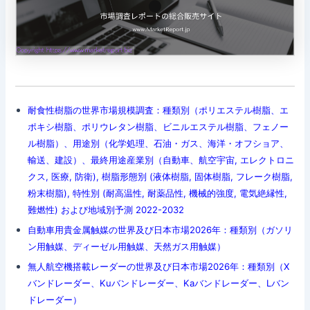
耐食性樹脂の世界市場規模調査：種類別（ポリエステル樹脂、エ
ポキシ樹脂、ポリウレタン樹脂、ビニルエステル樹脂、フェノー
ル樹脂）、用途別（化学処理、石油・ガス、海洋・オフショア、
輸送、建設）、最終用途産業別（自動車、航空宇宙, エレクトロニ
クス, 医療, 防衛), 樹脂形態別 (液体樹脂, 固体樹脂, フレーク樹脂,
粉末樹脂), 特性別 (耐高温性, 耐薬品性, 機械的強度, 電気絶縁性,
難燃性) および地域別予測 2022-2032
自動車用貴金属触媒の世界及び日本市場2026年：種類別（ガソリ
ン用触媒、ディーゼル用触媒、天然ガス用触媒）
無人航空機搭載レーダーの世界及び日本市場2026年：種類別（X
バンドレーダー、Kuバンドレーダー、Kaバンドレーダー、Lバン
ドレーダー）