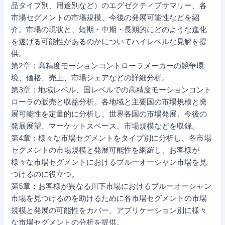
品タイプ別、用途別など）のエグゼクティブサマリー、各
市場セグメントの市場規模、今後の発展可能性などを紹
介。市場の現状と、短期・中期・長期的にどのような進化
を遂げる可能性があるのかについてハイレベルな見解を提
供。
第2章：高精度モーションコントローラメーカーの競争環
境、価格、売上、市場シェアなどの詳細分析。
第3章：地域レベル、国レベルでの高精度モーションコント
ローラの販売と収益分析。各地域と主要国の市場規模と発
展可能性を定量的に分析し、世界各国の市場発展、今後の
発展展望、マーケットスペース、市場規模などを収録。
第4章：様々な市場セグメントをタイプ別に分析し、各市場
セグメントの市場規模と発展可能性を網羅し、お客様が
様々な市場セグメントにおけるブルーオーシャン市場を見
つけるのに役立つ。
第5章：お客様が異なる川下市場におけるブルーオーシャン
市場を見つけるのを助けるために各市場セグメントの市場
規模と発展の可能性をカバー、アプリケーション別に様々
な市場セグメントの分析を提供。