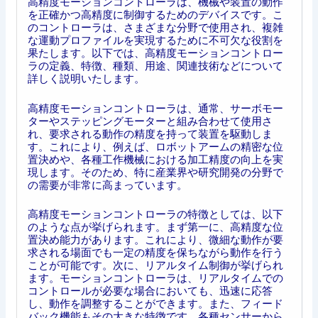
高精度モーションコントローラは、機械や装置の動作
を正確かつ高精度に制御するためのデバイスです。こ
のコントローラは、さまざまな分野で使用され、複雑
な運動プロファイルを実現するために不可欠な役割を
果たします。以下では、高精度モーションコントロー
ラの定義、特徴、種類、用途、関連技術などについて
詳しく説明いたします。
高精度モーションコントローラは、通常、サーボモー
ターやステッピングモーターと組み合わせて使用さ
れ、要求される動作の精度を持って装置を駆動しま
す。これにより、例えば、ロボットアームの精密な位
置決めや、各種工作機械における加工精度の向上を実
現します。そのため、特に産業界や研究開発の分野で
の需要が非常に高まっています。
高精度モーションコントローラの特徴としては、以下
のような点が挙げられます。まず第一に、高精度な位
置決め能力があります。これにより、微細な動作が要
求される場面でも一定の精度を保ちながら動作を行う
ことが可能です。次に、リアルタイム制御が挙げられ
ます。モーションコントローラは、リアルタイムでの
コントロールが必要な場合においても、迅速に応答
し、動作を調整することができます。また、フィード
バック機能もその大きな特徴です。各種センサーから