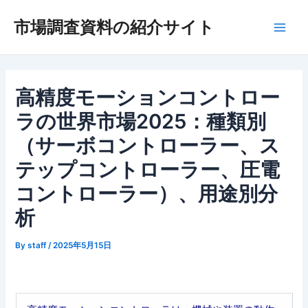
内
市場調査資料の紹介サイト
容
Main
を
ス
Men
キ
ッ
高精度モーションコントロー
プ
ラの世界市場2025：種類別
（サーボコントローラー、ス
テップコントローラー、圧電
コントローラー）、用途別分
析
By
staff
/
2025年5月15日