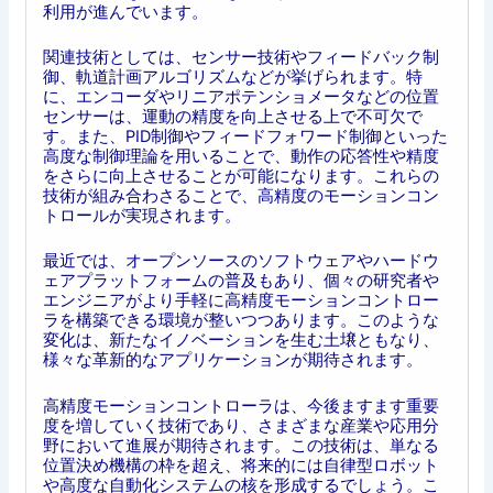
利用が進んでいます。
関連技術としては、センサー技術やフィードバック制
御、軌道計画アルゴリズムなどが挙げられます。特
に、エンコーダやリニアポテンショメータなどの位置
センサーは、運動の精度を向上させる上で不可欠で
す。また、PID制御やフィードフォワード制御といった
高度な制御理論を用いることで、動作の応答性や精度
をさらに向上させることが可能になります。これらの
技術が組み合わさることで、高精度のモーションコン
トロールが実現されます。
最近では、オープンソースのソフトウェアやハードウ
ェアプラットフォームの普及もあり、個々の研究者や
エンジニアがより手軽に高精度モーションコントロー
ラを構築できる環境が整いつつあります。このような
変化は、新たなイノベーションを生む土壌ともなり、
様々な革新的なアプリケーションが期待されます。
高精度モーションコントローラは、今後ますます重要
度を増していく技術であり、さまざまな産業や応用分
野において進展が期待されます。この技術は、単なる
位置決め機構の枠を超え、将来的には自律型ロボット
や高度な自動化システムの核を形成するでしょう。こ