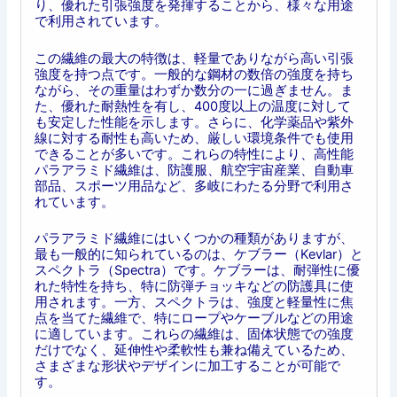
り、優れた引張強度を発揮することから、様々な用途
で利用されています。
この繊維の最大の特徴は、軽量でありながら高い引張
強度を持つ点です。一般的な鋼材の数倍の強度を持ち
ながら、その重量はわずか数分の一に過ぎません。ま
た、優れた耐熱性を有し、400度以上の温度に対して
も安定した性能を示します。さらに、化学薬品や紫外
線に対する耐性も高いため、厳しい環境条件でも使用
できることが多いです。これらの特性により、高性能
パラアラミド繊維は、防護服、航空宇宙産業、自動車
部品、スポーツ用品など、多岐にわたる分野で利用さ
れています。
パラアラミド繊維にはいくつかの種類がありますが、
最も一般的に知られているのは、ケブラー（Kevlar）と
スペクトラ（Spectra）です。ケブラーは、耐弾性に優
れた特性を持ち、特に防弾チョッキなどの防護具に使
用されます。一方、スペクトラは、強度と軽量性に焦
点を当てた繊維で、特にロープやケーブルなどの用途
に適しています。これらの繊維は、固体状態での強度
だけでなく、延伸性や柔軟性も兼ね備えているため、
さまざまな形状やデザインに加工することが可能で
す。