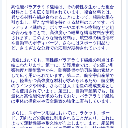
高性能パラアラミド繊維は、その特性を生かした複合
材料としても広く使用されています。複合材料とは、
異なる材料を組み合わせることによって、相乗効果を
引き出し、新たな性能を持たせる材料のことです。パ
ラアラミド繊維は、ポリマーやエポキシ樹脂などと組
み合わせることで、高強度かつ軽量な構造材料が実現
されます。このような複合材料は、航空機の構造部材
や自動車のボディパーツ、さらにはスポーツ用品な
ど、さまざまな分野での応用が期待されています。
用途においても、高性能パラアラミド繊維の利点は多
岐にわたります。第一に、防護用途では、その高い引
張強度と耐衝撃性から、防弾装備や防刃装備の素材と
して広く用いられています。第二に、航空宇宙産業で
は、軽量かつ高強度な材料が求められるため、航空機
のウイングや胴体、さらには人工衛星の構成要素とし
ても使用されています。第三に、自動車産業でも、軽
量化と高性能化が求められており、パラアラミド繊維
は車体の構造材や安全装置の強化に寄与しています。
さらに、スポーツ用品においては、ラケット、ボー
ド、刀剣などの製造に利用されることがあり、これに
よって運動性能や耐久性が向上します。また、産業用