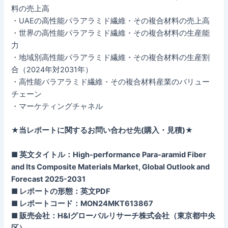
料の売上高
・UAEの高性能パラアラミド繊維・その複合材料の売上高
・世界の高性能パラアラミド繊維・その複合材料の生産能
力
・地域別高性能パラアラミド繊維・その複合材料の生産割
合（2024年対2031年）
・高性能パラアラミド繊維・その複合材料産業のバリュー
チェーン
・マーケティングチャネル
★当レポートに関するお問い合わせ先(購入・見積)★
■ 英文タイトル：High-performance Para-aramid Fiber
and Its Composite Materials Market, Global Outlook and
Forecast 2025-2031
■ レポートの形態：英文PDF
■ レポートコード：MON24MKT613867
■ 販売会社：H&Iグローバルリサーチ株式会社（東京都中央
区）