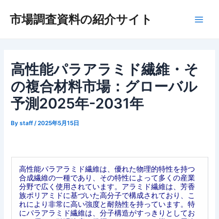
内
市場調査資料の紹介サイト
容
Main
を
ス
Men
キ
ッ
高性能パラアラミド繊維・そ
プ
の複合材料市場：グローバル
予測2025年-2031年
By
staff
/
2025年5月15日
高性能パラアラミド繊維は、優れた物理的特性を持つ
合成繊維の一種であり、その特性によって多くの産業
分野で広く使用されています。アラミド繊維は、芳香
族ポリアミドに基づいた高分子で構成されており、こ
れにより非常に高い強度と耐熱性を持っています。特
にパラアラミド繊維は、分子構造がすっきりとしてお