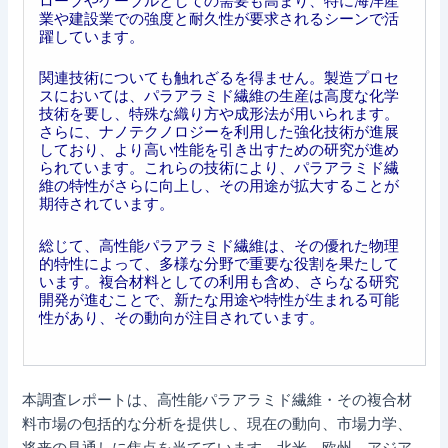
ロープやケーブルとしての需要も高まり、特に海洋産
業や建設業での強度と耐久性が要求されるシーンで活
躍しています。
関連技術についても触れざるを得ません。製造プロセ
スにおいては、パラアラミド繊維の生産は高度な化学
技術を要し、特殊な織り方や成形法が用いられます。
さらに、ナノテクノロジーを利用した強化技術が進展
しており、より高い性能を引き出すための研究が進め
られています。これらの技術により、パラアラミド繊
維の特性がさらに向上し、その用途が拡大することが
期待されています。
総じて、高性能パラアラミド繊維は、その優れた物理
的特性によって、多様な分野で重要な役割を果たして
います。複合材料としての利用も含め、さらなる研究
開発が進むことで、新たな用途や特性が生まれる可能
性があり、その動向が注目されています。
本調査レポートは、高性能パラアラミド繊維・その複合材
料市場の包括的な分析を提供し、現在の動向、市場力学、