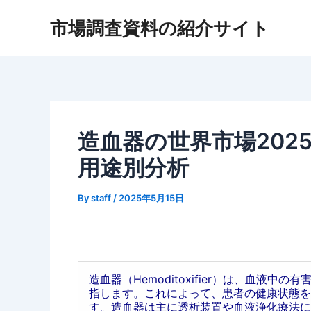
内
市場調査資料の紹介サイト
容
を
ス
キ
ッ
プ
造血器の世界市場202
用途別分析
By
staff
/
2025年5月15日
造血器（Hemoditoxifier）は、血液
指します。これによって、患者の健康状態を
す。造血器は主に透析装置や血液浄化療法に