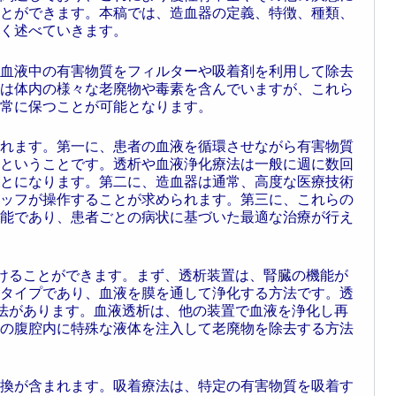
とができます。本稿では、造血器の定義、特徴、種類、
く述べていきます。
血液中の有害物質をフィルターや吸着剤を利用して除去
は体内の様々な老廃物や毒素を含んでいますが、これら
常に保つことが可能となります。
れます。第一に、患者の血液を循環させながら有害物質
ということです。透析や血液浄化療法は一般に週に数回
とになります。第二に、造血器は通常、高度な医療技術
ッフが操作することが求められます。第三に、これらの
能であり、患者ごとの病状に基づいた最適な治療が行え
けることができます。まず、透析装置は、腎臓の機能が
タイプであり、血液を膜を通して浄化する方法です。透
法があります。血液透析は、他の装置で血液を浄化し再
の腹腔内に特殊な液体を注入して老廃物を除去する方法
換が含まれます。吸着療法は、特定の有害物質を吸着す