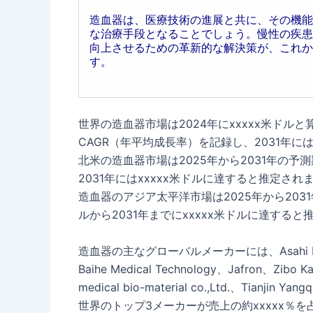
造血器は、医療技術の進展と共に、その機能
な治療手段となることでしょう。慢性の疾患
向上させるための革新的な解決策が、これか
す。
世界の造血器市場は2024年にxxxxx米ドルと算
CAGR（年平均成長率）を記録し、2031年に
北米の造血器市場は2025年から2031年の予測期
2031年にはxxxxx米ドルに達すると推定され
造血器のアジア太平洋市場は2025年から2031年
ルから2031年までにxxxxx米ドルに達すると
造血器の主なグローバルメーカーには、Asahi Kasei Co
Baihe Medical Technology、Jafron、Zibo Ka
medical bio-material co.,Ltd.、Tianji
世界のトップ3メーカーが売上の約xxxxx％