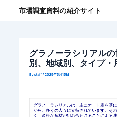
内
市場調査資料の紹介サイト
容
を
ス
キ
ッ
プ
グラノーラシリアルの世
別、地域別、タイプ・
By
staff
/
2025年5月15日
グラノーラシリアルは、主にオート麦を基に
から、多くの人々に支持されています。その
く、多様な食材が組み合わさることによる味