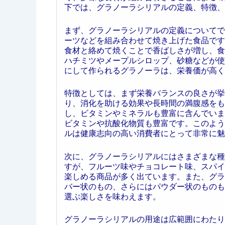
下では、グラノーラシリアルの定義、特徴、
まず、グラノーラシリアルの定義についてで
ーツなどを組み合わせて焼き上げた食品です
食材と絡めて焼くことで香ばしさが増し、食
ハチミツやメープルシロップ、砂糖などが使
にして作られるグラノーラは、栄養価が高く
特徴としては、まず栄養バランスの良さが挙
り、消化を助ける効果や長時間の満腹感をも
し、ビタミンやミネラルも豊富に含んでいま
ビタミンや抗酸化物質も豊富です。このよう
ルは健康志向の高い消費者にとって非常に魅
次に、グラノーラシリアルにはさまざまな種
すが、フルーツ味やチョコレート味、スパイ
楽しめる商品が多く出ています。また、グラ
バー状のもの、さらにはパウダー状のものも
選ぶ楽しさを味わえます。
グラノーラシリアルの用途は広範囲にわたり