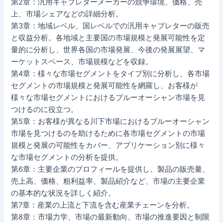
第2章：汎用キャブレターメーカーの競争環境、価格、売
上、市場シェアなどの詳細分析。
第3章：地域レベル、国レベルでの汎用キャブレターの販売
と収益分析。各地域と主要国の市場規模と発展可能性を定
量的に分析し、世界各国の市場発展、今後の発展展望、マ
ーケットスペース、市場規模などを収録。
第4章：様々な市場セグメントをタイプ別に分析し、各市場
セグメントの市場規模と発展可能性を網羅し、お客様が
様々な市場セグメントにおけるブルーオーシャン市場を見
つけるのに役立つ。
第5章：お客様が異なる川下市場におけるブルーオーシャン
市場を見つけるのを助けるために各市場セグメントの市場
規模と発展の可能性をカバー、アプリケーション別に様々
な市場セグメントの分析を提供。
第6章：主要企業のプロフィールを提供し、製品の販売量、
売上高、価格、粗利益率、製品紹介など、市場の主要企業
の基本的な状況を詳しく紹介。
第7章：産業の上流と下流を含む産業チェーンを分析。
第8章：市場力学、市場の最新動向、市場の推進要因と制限