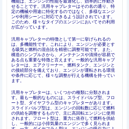
機能は、エンジンの性能を最適化し、効率的に作動さ
せることです。汎用キャブレターはその名の通り、特
定の機械や用途に特化するのではなく、多様なエンジ
ンや利用シーンに対応できるよう設計されています。
このため、様々なタイプのエンジンにおいてその利用
が広がっています。
汎用キャブレターの特徴として第一に挙げられるの
は、多機能性です。これにより、エンジンが必要とす
る吸気と燃料の混合比を精密に調整可能です。また、
構造のシンプルさから、メンテナンスや清掃が容易で
ある点も重要な特徴と言えます。一般的な汎用キャブ
レターは、エアクリーナー、燃料タンク、エンジンと
の接続部分を備えており、エンジンが運転される環境
や条件に応じて、様々な調整が行える機構を持ってい
ます。
汎用キャブレターは、いくつかの種類に分類されま
す。最も一般的なものには、スライドバルブ型、フロ
ート型、ダイヤフラム型のキャブレターがあります。
スライドバルブ型は、エンジンの回転数に応じて燃料
の供給を調整するもので、主に高回転エンジンに使用
されます。フロート型は、重力に依存して燃料を供給
し、一般的には小排気量のエンジンで多く見られま
す。一方、ダイヤフラム型は、エンジンの吸引力によ