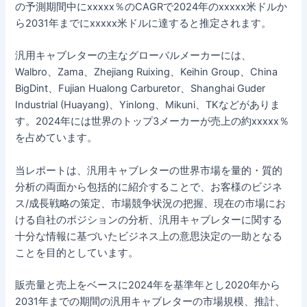
の予測期間中にxxxxx％のCAGRで2024年のxxxxx米ドルか
ら2031年までにxxxxx米ドルに達すると推定されます。
汎用キャブレターの主なグローバルメーカーには、
Walbro、Zama、Zhejiang Ruixing、Keihin Group、China
BigDint、Fujian Hualong Carburetor、Shanghai Guder
Industrial (Huayang)、Yinlong、Mikuni、TKなどがありま
す。2024年には世界のトップ3メーカーが売上の約xxxxx％
を占めています。
当レポートは、汎用キャブレターの世界市場を量的・質的
分析の両面から包括的に紹介することで、お客様のビジネ
ス/成長戦略の策定、市場競争状況の把握、現在の市場にお
ける自社のポジションの分析、汎用キャブレターに関する
十分な情報に基づいたビジネス上の意思決定の一助となる
ことを目的としています。
販売量と売上をベースに2024年を基準年とし2020年から
2031年までの期間の汎用キャブレターの市場規模、推計、