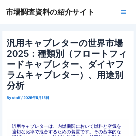
内
市場調査資料の紹介サイト
容
Main
を
ス
Men
キ
ッ
汎用キャブレターの世界市場
プ
2025：種類別（フロートフィ
ードキャブレター、ダイヤフ
ラムキャブレター）、用途別
分析
By
staff
/
2025年5月15日
汎用キャブレターは、内燃機関において燃料と空気を
適切な比率で混合するための装置です。その基本的な