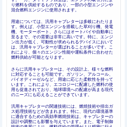
り燃料を供給するものであり、一部の小型エンジンや
混合燃料エンジンに使用されます。
用途については、汎用キャブレターは多岐にわたりま
す。例えば、小型エンジンを搭載した草刈り機、発電
機、モーターボート、さらにはオートバイや自動車に
至るまで、その需要は非常に高いです。特に、エンジ
ン出力が低く、可動性が求められるデバイスにおいて
は、汎用キャブレターが選ばれることが多いです。こ
れにより、個々のエンジン性能や運転条件に合わせた
燃料供給が可能となります。
さらに汎用キャブレターは、その設計上、様々な燃料
に対応することも可能です。ガソリン、アルコール、
バイオディーゼルなど、用途に応じた柔軟性を持って
います。これにより、エコロジーに配慮した燃料の使
用も促進されており、地球環境への配慮が高まる現代
のニーズにも応えることができています。
汎用キャブレターの関連技術には、燃焼技術や排出ガ
ス処理技術などが含まれます。特に、現代の環境基準
に適合するための高効率燃焼技術は、キャブレターの
設計や調整にも影響を与えています。また、電子制御
技術の進展により、燃料供給の管理がより精密に行え