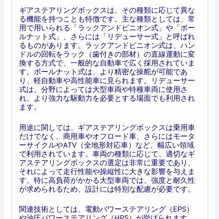
ギアステアリングボックスは、その種類に応じて異な
る機能を持つことも特徴です。主な種類としては、常
用で用いられる「ラックアンドピニオン式」や「ボー
ルナット式」、さらには「リデューサー式」と呼ばれ
るものがあります。ラックアンドピニオン式は、ハン
ドルの回転をラック（歯付きの部材）の直線運動に変
換する方式で、一般的な自動車で広く採用されていま
す。ボールナット式は、より精密な操舵が可能であ
り、軽自動車や高性能車に見られます。リデューサー
式は、分野によっては大型車両や特種車両に使用さ
れ、より強力な駆動力を必要とする場面でも利用され
ます。
用途に関しては、ギアステアリングボックスは乗用車
だけでなく、商用車やオフロード車、さらにはモータ
ーサイクルやATV（全地形対応車）など、幅広い領域
で利用されています。車両の種類に応じて、適切なギ
アステアリングボックスの選定は非常に重要であり、
それによって走行性能や操縦性に大きな影響を与えま
す。特に高負荷がかかる大型車両では、強度と耐久性
が求められるため、設計には特別な配慮が必要です。
関連技術としては、電動パワーステアリング（EPS）
や油圧パワーステアリング（HPS）が挙げられます。