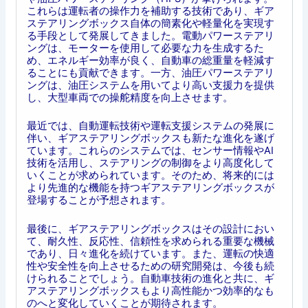
これらは運転者の操作力を補助する技術であり、ギア
ステアリングボックス自体の簡素化や軽量化を実現す
る手段として発展してきました。電動パワーステアリ
ングは、モーターを使用して必要な力を生成するた
め、エネルギー効率が良く、自動車の総重量を軽減す
ることにも貢献できます。一方、油圧パワーステアリ
ングは、油圧システムを用いてより高い支援力を提供
し、大型車両での操舵精度を向上させます。
最近では、自動運転技術や運転支援システムの発展に
伴い、ギアステアリングボックスも新たな進化を遂げ
ています。これらのシステムでは、センサー情報やAI
技術を活用し、ステアリングの制御をより高度化して
いくことが求められています。そのため、将来的には
より先進的な機能を持つギアステアリングボックスが
登場することが予想されます。
最後に、ギアステアリングボックスはその設計におい
て、耐久性、反応性、信頼性を求められる重要な機械
であり、日々進化を続けています。また、運転の快適
性や安全性を向上させるための研究開発は、今後も続
けられることでしょう。自動車技術の進化と共に、ギ
アステアリングボックスもより高性能かつ効率的なも
のへと変化していくことが期待されます。