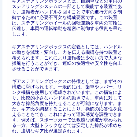
ギアステアリングボックスとは、自動車などの車両の
ステアリングシステムの一部として機能する装置であ
り、運転者がハンドルを回すことで車の進行方向を制
御するために必要不可欠な構成要素です。この装置
は、ステアリングホイールの回転運動を車両の前輪に
伝達し、車両の運転挙動を精密に制御する役割を果た
します。
ギアステアリングボックスの定義としては、ハンドル
の動きを減速・変向し、力を伝える機構を持つ装置と
考えられます。これにより運転者は少ない力で大きな
操舵を行うことができ、運転の快適性や安全性を向上
させることができます。
ギアステアリングボックスの特徴としては、まずその
構造に挙げられます。一般的には、歯車やレバー、リ
ンク機構を使用して構成されています。この構造によ
り、比較的小さなハンドルの動きでも、車両に対して
大きな操舵角度を持たせることが可能になります。ま
た、ギア比を調整することにより、操舵の応答性を変
えることもでき、これによって運転感覚を調整できま
す。例えば、スポーツカーでは敏感な操舵が求められ
る一方、大型トラックなどでは安定した操舵が求めら
れ、適切なギア比が選定されます。