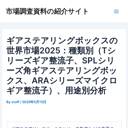
内
市場調査資料の紹介サイト
容
Main
を
ス
Men
キ
ッ
ギアステアリングボックスの
プ
世界市場2025：種類別（Tシ
リーズギア整流子、SPLシリ
ーズ角ギアステアリングボッ
クス、ARAシリーズマイクロ
ギア整流子）、用途別分析
By
staff
/
2025年5月15日