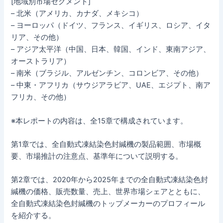
[地域別市場セグメント]
– 北米（アメリカ、カナダ、メキシコ）
– ヨーロッパ（ドイツ、フランス、イギリス、ロシア、イタ
リア、その他）
– アジア太平洋（中国、日本、韓国、インド、東南アジア、
オーストラリア）
– 南米（ブラジル、アルゼンチン、コロンビア、その他）
– 中東・アフリカ（サウジアラビア、UAE、エジプト、南ア
フリカ、その他）
※本レポートの内容は、全15章で構成されています。
第1章では、全自動式凍結染色封緘機の製品範囲、市場概
要、市場推計の注意点、基準年について説明する。
第2章では、2020年から2025年までの全自動式凍結染色封
緘機の価格、販売数量、売上、世界市場シェアとともに、
全自動式凍結染色封緘機のトップメーカーのプロフィール
を紹介する。