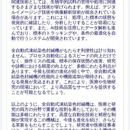
関連技術としては、生物学的試料の管理や処理に関連
するさまざまな技術が挙げられます。例えば、デジタ
ルイメージング技術や画像解析技術が統合されている
場合があります。これにより、処理した標本の状態を
視覚的に確認したり、分析したりすることが容易にな
っています。また、AI技術を活用したデータ解析も進
んでおり、標本のトラッキングや、条件の最適化を自
動で行うシステムが開発されています。
全自動式凍結染色封緘機がもたらす利便性は計り知れ
ません。プロセス自動化によるスピードの向上だけで
なく、操作ミスの低減、標本の保存状態の改善、研究
や診断における精度の向上など、多岐にわたる利点が
あります。今後も技術の進化が続く中で、全自動式凍
結染色封緘機の性能向上や機能追加が期待され、さら
なる発展が見込まれます。これにより、医療や生物研
究の現場において、より高品質なサービスを提供する
ことが可能となるでしょう。
以上のように、全自動式凍結染色封緘機は、医療と研
究の両方の分野で重要な役割を果たしており、その機
能は多岐にわたります。高度な自動化技術と精密な制
御が実現するこの機械は、今後も進化を続け、さらな
る革新をもたらすことでしょう。研究者や医療従事者