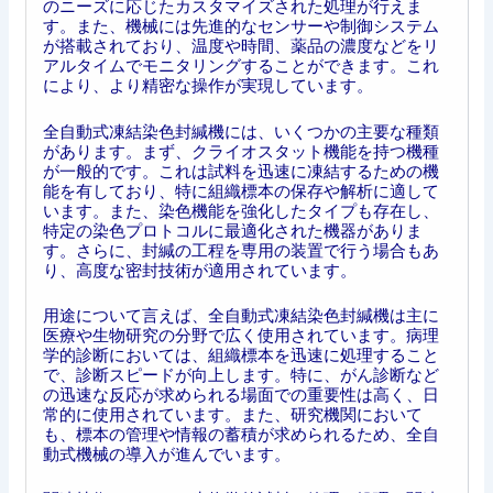
のニーズに応じたカスタマイズされた処理が行えま
す。また、機械には先進的なセンサーや制御システム
が搭載されており、温度や時間、薬品の濃度などをリ
アルタイムでモニタリングすることができます。これ
により、より精密な操作が実現しています。
全自動式凍結染色封緘機には、いくつかの主要な種類
があります。まず、クライオスタット機能を持つ機種
が一般的です。これは試料を迅速に凍結するための機
能を有しており、特に組織標本の保存や解析に適して
います。また、染色機能を強化したタイプも存在し、
特定の染色プロトコルに最適化された機器がありま
す。さらに、封緘の工程を専用の装置で行う場合もあ
り、高度な密封技術が適用されています。
用途について言えば、全自動式凍結染色封緘機は主に
医療や生物研究の分野で広く使用されています。病理
学的診断においては、組織標本を迅速に処理すること
で、診断スピードが向上します。特に、がん診断など
の迅速な反応が求められる場面での重要性は高く、日
常的に使用されています。また、研究機関において
も、標本の管理や情報の蓄積が求められるため、全自
動式機械の導入が進んでいます。