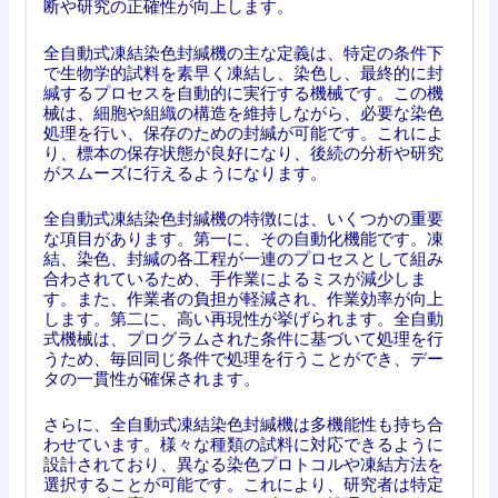
断や研究の正確性が向上します。
全自動式凍結染色封緘機の主な定義は、特定の条件下
で生物学的試料を素早く凍結し、染色し、最終的に封
緘するプロセスを自動的に実行する機械です。この機
械は、細胞や組織の構造を維持しながら、必要な染色
処理を行い、保存のための封緘が可能です。これによ
り、標本の保存状態が良好になり、後続の分析や研究
がスムーズに行えるようになります。
全自動式凍結染色封緘機の特徴には、いくつかの重要
な項目があります。第一に、その自動化機能です。凍
結、染色、封緘の各工程が一連のプロセスとして組み
合わされているため、手作業によるミスが減少しま
す。また、作業者の負担が軽減され、作業効率が向上
します。第二に、高い再現性が挙げられます。全自動
式機械は、プログラムされた条件に基づいて処理を行
うため、毎回同じ条件で処理を行うことができ、デー
タの一貫性が確保されます。
さらに、全自動式凍結染色封緘機は多機能性も持ち合
わせています。様々な種類の試料に対応できるように
設計されており、異なる染色プロトコルや凍結方法を
選択することが可能です。これにより、研究者は特定