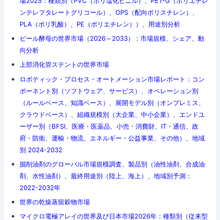
場2025：種類別（PVC（ポリ塩化ビニル）、PET-G（ポリエチレ
ンテレフタレートグリコール）、OPS（配向ポリスチレン）、
PLA（ポリ乳酸）、PE（ポリエチレン））、用途別分析
ビール酵母の世界市場（2026～2033）：市場規模、シェア、動
向分析
上部消化管ステントの世界市場
ロボティック・プロセス・オートメーション市場レポート：コン
ポーネント別（ソフトウェア、サービス）、オペレーション別
（ルールベース、知識ベース）、展開モデル別（オンプレミス、
クラウドベース）、組織規模別（大企業、中小企業）、エンドユ
ーザー別（BFSI、医療・医薬品、小売・消費財、IT・通信、政
府・防衛、運輸・物流、エネルギー・公益事業、その他）、地域
別 2024-2032
掘削油剤のグローバル市場規模調査、製品別（油性油剤、合成油
剤、水性油剤）、最終用途別（陸上、海上）、地域別予測：
2022-2032年
世界の乾燥蒸留穀物市場
マイクロ電極アレイの世界及び日本市場2026年：種類別（従来型