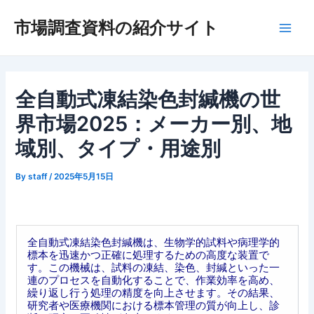
内
市場調査資料の紹介サイト
容
Main
を
ス
Men
キ
ッ
全自動式凍結染色封緘機の世
プ
界市場2025：メーカー別、地
域別、タイプ・用途別
By
staff
/
2025年5月15日
全自動式凍結染色封緘機は、生物学的試料や病理学的
標本を迅速かつ正確に処理するための高度な装置で
す。この機械は、試料の凍結、染色、封緘といった一
連のプロセスを自動化することで、作業効率を高め、
繰り返し行う処理の精度を向上させます。その結果、
研究者や医療機関における標本管理の質が向上し、診