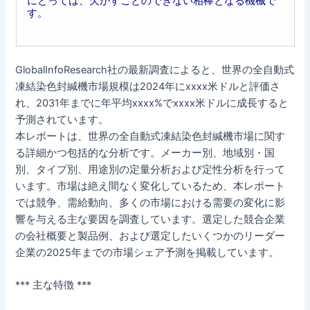
にとっては、欠かすことのできない相棒となる機械で
す。
GlobalInfoResearch社の最新調査によると、世界の全自動式
凍結染色封緘機市場規模は2024年にxxxx米ドルと評価さ
れ、2031年までに年平均xxxx%でxxxx米ドルに成長すると
予測されています。
本レポートは、世界の全自動式凍結染色封緘機市場に関す
る詳細かつ包括的な分析です。メーカー別、地域別・国
別、タイプ別、用途別の定量分析および定性分析を行って
います。市場は絶え間なく変化しているため、本レポート
では競争、需給動向、多くの市場における需要の変化に影
響を与える主な要因を調査しています。選定した競合企業
の会社概要と製品例、および選定したいくつかのリーダー
企業の2025年までの市場シェア予測を掲載しています。
*** 主な特徴 ***