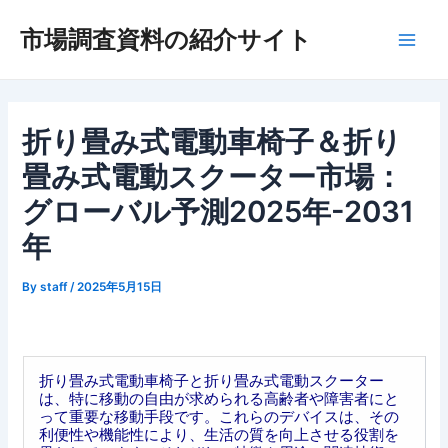
内
市場調査資料の紹介サイト
容
Main
を
ス
Men
キ
ッ
折り畳み式電動車椅子＆折り
プ
畳み式電動スクーター市場：
グローバル予測2025年-2031
年
By
staff
/
2025年5月15日
折り畳み式電動車椅子と折り畳み式電動スクーター
は、特に移動の自由が求められる高齢者や障害者にと
って重要な移動手段です。これらのデバイスは、その
利便性や機能性により、生活の質を向上させる役割を