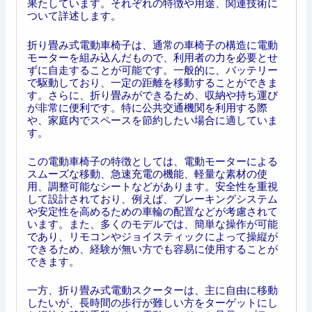
果たしています。それぞれの特徴や用途、関連技術に
ついて詳述します。
折り畳み式電動車椅子は、通常の車椅子の構造に電動
モーターを組み込んだもので、利用者の力を必要とせ
ずに自走することが可能です。一般的に、バッテリー
で駆動しており、一定の距離を移動することができま
す。さらに、折り畳みができるため、収納や持ち運び
が非常に便利です。特に公共交通機関を利用する際
や、家庭内でスペースを節約したい場合に適していま
す。
この電動車椅子の特徴としては、電動モーターによる
スムーズな移動、急速充電の機能、軽量な素材の使
用、調整可能なシートなどがあります。安全性を重視
して設計されており、例えば、ブレーキングシステム
や安定性を高めるための車輪の配置などが考慮されて
います。また、多くのモデルでは、簡単な操作が可能
であり、リモコンやジョイスティックによって操縦が
できるため、経験が無い方でも容易に使用することが
できます。
一方、折り畳み式電動スクーターは、主に自由に移動
したいが、長時間の歩行が難しい方をターゲットにし