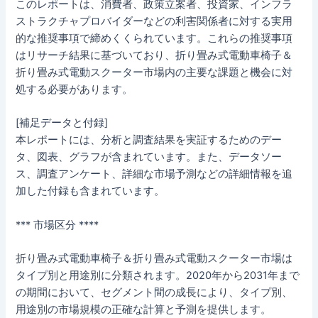
このレポートは、消費者、政策立案者、投資家、インフラ
ストラクチャプロバイダーなどの利害関係者に対する実用
的な推奨事項で締めくくられています。これらの推奨事項
はリサーチ結果に基づいており、折り畳み式電動車椅子＆
折り畳み式電動スクーター市場内の主要な課題と機会に対
処する必要があります。
[補足データと付録]
本レポートには、分析と調査結果を実証するためのデー
タ、図表、グラフが含まれています。また、データソー
ス、調査アンケート、詳細な市場予測などの詳細情報を追
加した付録も含まれています。
*** 市場区分 ****
折り畳み式電動車椅子＆折り畳み式電動スクーター市場は
タイプ別と用途別に分類されます。2020年から2031年まで
の期間において、セグメント間の成長により、タイプ別、
用途別の市場規模の正確な計算と予測を提供します。