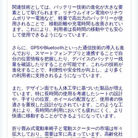
関連技術としては、バッテリー技術の進化が大きな要
素として挙げられます。リチウムイオン電池やリチウ
ムポリマー電池など、軽量で高出力のバッテリーが使
用されることで、移動距離や充電時間も改善されてい
ます。これにより、利用者は長時間の移動中でも安心
して使用できるようになっています。
さらに、GPSやBluetoothといった通信技術の導入も進
んでおり、スマートフォンアプリと連携することで自
分の位置情報を把握したり、デバイスのバッテリー残
量を確認したりすることが可能です。これらの技術が
進化することで、利便性や安全性が向上し、より多く
の利用者に支持されるようになっています。
また、デザイン面でも人体工学に基づいた製品が増え
ています。特に長時間の使用を考慮したシートの設計
や、手すりの位置、ホイールの配置など、使用者の快
適さを重視した設計がなされています。このような工
夫により、長時間の利用においても疲れにくく、より
快適に移動することができるようになっています。
折り畳み式電動車椅子と電動スクーターの市場は年々
拡大しており、需要は常に高まっています。高齢化社