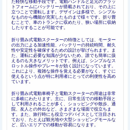
た軽快な移動手段です。電動ハンドルと足元のプラッ
トフォームにバッテリーが搭載されており、その上に
立つことで運転します。デザインは多様で、シンプル
なものから機能が充実したものまで様々です。折り畳
むことで、車のトランクに収めたり、狭い場所に収納
したりすることが可能です。
折り畳み式電動スクーターの特徴としては、モーター
の出力による加速性能、バッテリーの持続時間、耐久
性や安定性を確保するための設計が挙げられます。ま
た、運転に必要な知識が少ないため、誰でも簡単に扱
えるのも大きなメリットです。例えば、シンプルなス
ロットル操作やブレーキが効く設計になっています。
これにより、複雑な操作を覚える必要がなく、すぐに
使えるという点が特に利用者にとっての利便性を高め
ています。
折り畳み式電動車椅子と電動スクーターの用途は非常
に多岐にわたります。主に、日常生活での移動手段と
して利用されることが多く、ショッピングや散歩、通
院、友人との外出など、さまざまな場面で役立ちま
す。また、旅行時にも役立つデバイスとして注目され
ており、たとえば観光地や大型ショッピングモールな
ど、広いエリアでの移動が容易になります。