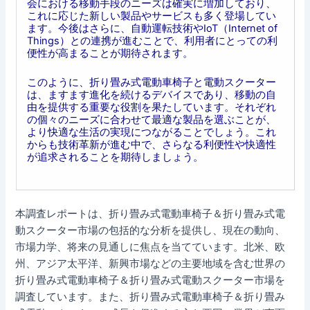
会における移動手段のニーズは確実に増加しており、
これに応じた新しい製品やサービスも多く登場してい
ます。今後はさらに、自動運転技術やIoT（Internet of
Things）との連携が進むことで、利用者にとっての利
便性が高まることが期待されます。
このように、折り畳み式電動車椅子と電動スクーター
は、ますます進化を続けるデバイスであり、移動の自
由を提供する重要な役割を果たしています。それぞれ
の個々のニーズに合わせて最適な製品を選ぶことが、
より快適な生活の実現につながることでしょう。これ
からも技術革新が進む中で、さらなる利便性や快適性
が追求されることを期待しましょう。
本調査レポートは、折り畳み式電動車椅子＆折り畳み式電
動スクーター市場の包括的な分析を提供し、現在の動向、
市場力学、将来の見通しに焦点を当てています。北米、欧
州、アジア太平洋、新興市場などの主要地域を含む世界の
折り畳み式電動車椅子＆折り畳み式電動スクーター市場を
調査しています。また、折り畳み式電動車椅子＆折り畳み