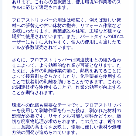
あります。これらの選択肢は、使用環境や作業者のス
キルに応じて選定されます。
フロアストリッパーの用途は幅広く、例えば新しい床
材への張替えや古い床材の撤去、リフォーム作業など
多岐にわたります。商業施設や住宅、工場など様々な
場所で使用されています。また、パートタイムのDIYユ
ーザーにも手に入れやすく、個人の使用にも適したモ
デルが多数販売されています。
さらに、フロアストリッパーは関連技術との組み合わ
せによって、より効率的な作業が可能となります。た
とえば、床材の剥離作業の前に、熱風をあてることに
よって接着剤を柔らかくしたり、化学薬品を使用する
ことで接着剤の剥離を助けることができます。これら
の関連技術を駆使することで、作業の効率が向上する
ことが期待されます。
環境への配慮も重要なテーマです。フロアストリッパ
ーを使用して剥離作業を行った後は、剥がれた材料の
処理が必要です。リサイクル可能な材料かどうか、適
切な廃棄物処理が求められます。この点では、近年の
エコ意識の高まりを反映し、環境に優しい素材や処理
方法の開発が進められています。