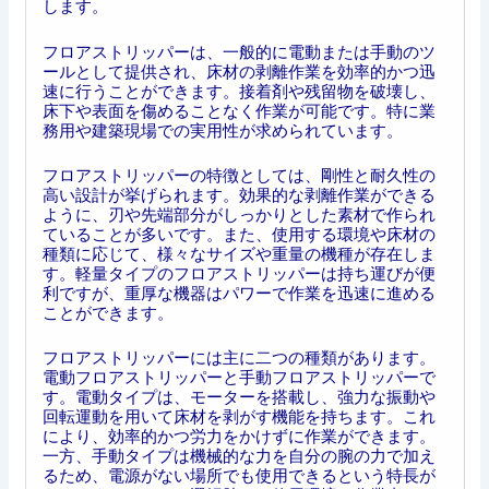
します。
フロアストリッパーは、一般的に電動または手動のツ
ールとして提供され、床材の剥離作業を効率的かつ迅
速に行うことができます。接着剤や残留物を破壊し、
床下や表面を傷めることなく作業が可能です。特に業
務用や建築現場での実用性が求められています。
フロアストリッパーの特徴としては、剛性と耐久性の
高い設計が挙げられます。効果的な剥離作業ができる
ように、刃や先端部分がしっかりとした素材で作られ
ていることが多いです。また、使用する環境や床材の
種類に応じて、様々なサイズや重量の機種が存在しま
す。軽量タイプのフロアストリッパーは持ち運びが便
利ですが、重厚な機器はパワーで作業を迅速に進める
ことができます。
フロアストリッパーには主に二つの種類があります。
電動フロアストリッパーと手動フロアストリッパーで
す。電動タイプは、モーターを搭載し、強力な振動や
回転運動を用いて床材を剥がす機能を持ちます。これ
により、効率的かつ労力をかけずに作業ができます。
一方、手動タイプは機械的な力を自分の腕の力で加え
るため、電源がない場所でも使用できるという特長が