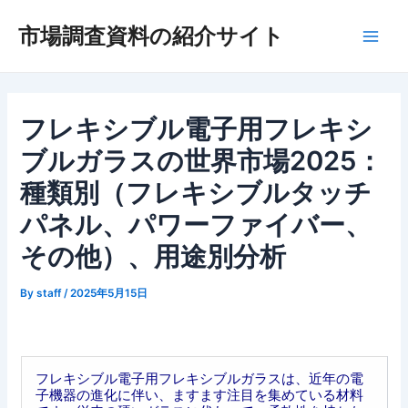
内
市場調査資料の紹介サイト
容
Main
を
ス
Men
キ
ッ
フレキシブル電子用フレキシ
プ
ブルガラスの世界市場2025：
種類別（フレキシブルタッチ
パネル、パワーファイバー、
その他）、用途別分析
By
staff
/
2025年5月15日
フレキシブル電子用フレキシブルガラスは、近年の電
子機器の進化に伴い、ますます注目を集めている材料