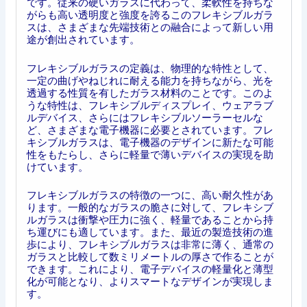
です。従来の硬いガラスに代わって、柔軟性を持ちな
がらも高い透明度と強度を誇るこのフレキシブルガラ
スは、さまざまな先端技術との融合によって新しい用
途が創出されています。
フレキシブルガラスの定義は、物理的な特性として、
一定の曲げやねじれに耐える能力を持ちながら、光を
透過する性質を有したガラス材料のことです。このよ
うな特性は、フレキシブルディスプレイ、ウェアラブ
ルデバイス、さらにはフレキシブルソーラーセルな
ど、さまざまな電子機器に必要とされています。フレ
キシブルガラスは、電子機器のデザインに新たな可能
性をもたらし、さらに軽量で薄いデバイスの実現を助
けています。
フレキシブルガラスの特徴の一つに、高い耐久性があ
ります。一般的なガラスの脆さに対して、フレキシブ
ルガラスは衝撃や圧力に強く、軽量であることから持
ち運びにも適しています。また、最近の製造技術の進
歩により、フレキシブルガラスは非常に薄く、通常の
ガラスと比較して数ミリメートルの厚さで作ることが
できます。これにより、電子デバイスの軽量化と薄型
化が可能となり、よりスマートなデザインが実現しま
す。