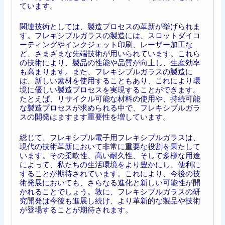
ています。
関連技術としては、製造プロセスの革新が挙げられま
す。フレキシブルガラスの製造には、スロットダイコ
ーティングやインクジェット印刷、レーザー加工な
ど、さまざまな先端技術が用いられています。これら
の技術により、製品の性能や品質が向上し、生産効率
も高まります。また、フレキシブルガラスの製造に
は、新しい素材を使用することもあり、これにより環
境に優しい製造プロセスを実現することができます。
たとえば、リサイクル可能な材料の使用や、持続可能
な製造プロセスが求められる中で、フレキシブルガラ
スの開発はますます重要性を増しています。
総じて、フレキシブル電子用フレキシブルガラスは、
現代の技術革新において非常に重要な役割を果たして
います。その柔軟性、高い耐久性、そして多様な用途
によって、私たちの生活環境をより豊かにし、便利に
することが期待されています。これにより、今後の技
術発展においても、さらなる進化と新しい可能性が開
かれることでしょう。敦に、フレキシブルガラスの研
究開発は今後も進展し続け、より革新的な製品や技術
が登場することが期待されます。