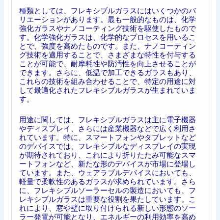
種類としては、フレキシブルガラスにはいくつかのバ
リエーションがあります。最も一般的なものは、化学
強化ガラスやナノコーティング技術を駆使したもので
す。化学強化ガラスは、化学的なプロセスを用いるこ
とで、強度を高めたものです。また、ナノコーティン
グ技術を適用することで、さまざまな特性を付与する
ことが可能で、耐摩耗性や防汚性を向上させることが
できます。さらに、低温で加工できるガラスもあり、
これらの技術を組み合わせることで、特定の用途に対
して最適化されたフレキシブルガラスが生まれていま
す。
用途に関しては、フレキシブルガラスは主に電子機器
やディスプレイ、さらには産業機器などで広く利用さ
れています。特に、スマートフォンやタブレットなど
のデバイスでは、フレキシブルなディスプレイの実現
が期待されており、これにより折りたたみ可能なスマ
ートフォンなど、新たな形のデバイスが市場に登場し
ています。また、ウェアラブルデバイスにおいても、
軽量で柔軟性のあるガラスが求められています。さら
に、フレキシブルソーラーセルの製造においても、フ
レキシブルガラスは重要な役割を果たしています。こ
れにより、窓や壁に取り付けられる新しい形態のソー
ラー発電が可能となり、エネルギーの利用効率を高め