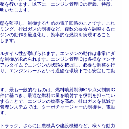
整を行います。以下に、エンジン管理ICの定義、特徴、
明いたします。
状態を監視し、制御するための電子回路のことです。これ
ミング、排出ガスの制御など、複数の要素を調整するた
ンジンの動作を最適化し、効率的な燃焼を実現すること
します。
アルタイム性が挙げられます。エンジンの動作は非常にダ
な制御が求められます。エンジン管理ICは多様なセンサ
アルタイムでエンジンの状態を把握し、必要な調整を行
り、エンジンルームという過酷な環境下でも安定して動
す。最も一般的なものは、燃料噴射制御ICや点火制御IC
条件に基づき、最適な燃料の量を噴射する役割を担ってい
整することで、エンジンの効率を高め、排出ガスを低減す
管理システムでは、ターボチャージャーの制御や、電動
ます。
トラック、さらには農機具や建設機械など、様々な動力