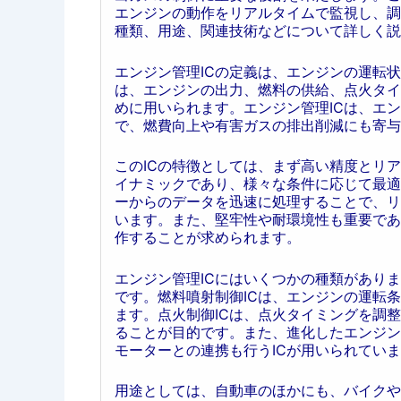
エンジンの動作をリアルタイムで監視し、調
種類、用途、関連技術などについて詳しく説
エンジン管理ICの定義は、エンジンの運転
は、エンジンの出力、燃料の供給、点火タイ
めに用いられます。エンジン管理ICは、エ
で、燃費向上や有害ガスの排出削減にも寄与
このICの特徴としては、まず高い精度とリ
イナミックであり、様々な条件に応じて最適
ーからのデータを迅速に処理することで、リ
います。また、堅牢性や耐環境性も重要であ
作することが求められます。
エンジン管理ICにはいくつかの種類がありま
です。燃料噴射制御ICは、エンジンの運転
ます。点火制御ICは、点火タイミングを調
ることが目的です。また、進化したエンジン
モーターとの連携も行うICが用いられてい
用途としては、自動車のほかにも、バイクや