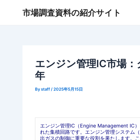
内
市場調査資料の紹介サイト
容
を
ス
キ
ッ
プ
エンジン管理IC市場：グ
年
By
staff
/
2025年5月15日
エンジン管理IC（Engine Manageme
れた集積回路です。エンジン管理システム（
出ガスの制御に重要な役割を果たします。こ