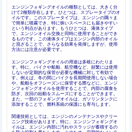
エンジンフォギングオイルの種類としては、大きく分
けて2種類存在します。ひとつは、スプレータイプのオ
イルです。このスプレータイプは、エンジンの隅々ま
で簡単に噴霧でき、特に狭いスペースにも届きやすい
という利点があります。もうひとつは、液体タイプ
で、エンジンオイル交換と同時に使用することができ
るものです。この液体タイプはエンジン内部のオイル
と混ざることで、さらなる効果を発揮しますが、使用
方法には注意が必要です。
エンジンフォギングオイルの用途は多岐にわたりま
す。特に、バイクや船舶、航空機など、頻繁には使用
しないが定期的な保管が必要な機械に対して有効で
す。例えば、冬の間にバイクを長期間使用しない場合
や、船舶をオフシーズンに保管する際などに、エンジ
ンフォギングオイルを使用することで、内部の腐食を
防ぎ、次回の始動をスムーズにすることができます。
また、一部のフォギングオイルは、ガソリンタンクに
添加することで、燃料系統の保護にも寄与します。
関連技術としては、エンジンのメンテナンスやクリー
ニング技術があります。特に、エンジンフォギングオ
イルは、エンジン内部に汚れやスラッジが蓄積するの