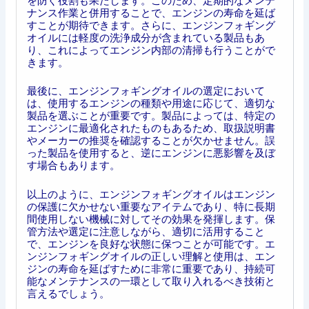
を防ぐ役割も果たします。このため、定期的なメンテ
ナンス作業と併用することで、エンジンの寿命を延ば
すことが期待できます。さらに、エンジンフォギング
オイルには軽度の洗浄成分が含まれている製品もあ
り、これによってエンジン内部の清掃も行うことがで
きます。
最後に、エンジンフォギングオイルの選定において
は、使用するエンジンの種類や用途に応じて、適切な
製品を選ぶことが重要です。製品によっては、特定の
エンジンに最適化されたものもあるため、取扱説明書
やメーカーの推奨を確認することが欠かせません。誤
った製品を使用すると、逆にエンジンに悪影響を及ぼ
す場合もあります。
以上のように、エンジンフォギングオイルはエンジン
の保護に欠かせない重要なアイテムであり、特に長期
間使用しない機械に対してその効果を発揮します。保
管方法や選定に注意しながら、適切に活用すること
で、エンジンを良好な状態に保つことが可能です。エ
ンジンフォギングオイルの正しい理解と使用は、エン
ジンの寿命を延ばすために非常に重要であり、持続可
能なメンテナンスの一環として取り入れるべき技術と
言えるでしょう。