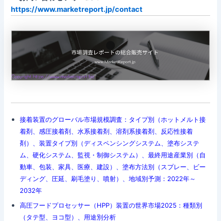
https://www.marketreport.jp/contact
接着装置のグローバル市場規模調査：タイプ別（ホットメルト接
着剤、感圧接着剤、水系接着剤、溶剤系接着剤、反応性接着
剤）、装置タイプ別（ディスペンシングシステム、塗布システ
ム、硬化システム、監視・制御システム）、最終用途産業別（自
動車、包装、家具、医療、建設）、塗布方法別（スプレー、ビー
ディング、圧延、刷毛塗り、噴射）、地域別予測：2022年～
2032年
高圧フードプロセッサー（HPP）装置の世界市場2025：種類別
（タテ型、ヨコ型）、用途別分析