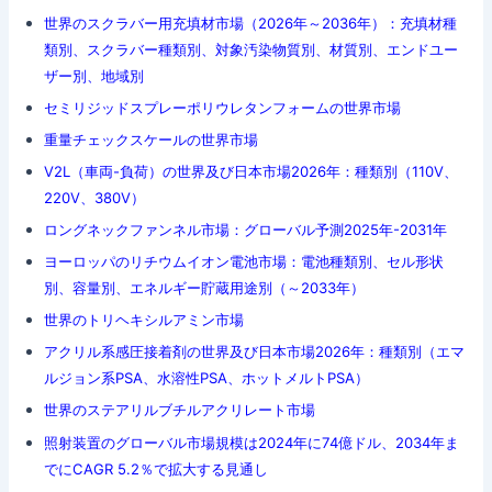
世界のスクラバー用充填材市場（2026年～2036年）：充填材種
類別、スクラバー種類別、対象汚染物質別、材質別、エンドユー
ザー別、地域別
セミリジッドスプレーポリウレタンフォームの世界市場
重量チェックスケールの世界市場
V2L（車両-負荷）の世界及び日本市場2026年：種類別（110V、
220V、380V）
ロングネックファンネル市場：グローバル予測2025年-2031年
ヨーロッパのリチウムイオン電池市場：電池種類別、セル形状
別、容量別、エネルギー貯蔵用途別（～2033年）
世界のトリヘキシルアミン市場
アクリル系感圧接着剤の世界及び日本市場2026年：種類別（エマ
ルジョン系PSA、水溶性PSA、ホットメルトPSA）
世界のステアリルブチルアクリレート市場
照射装置のグローバル市場規模は2024年に74億ドル、2034年ま
でにCAGR 5.2％で拡大する見通し