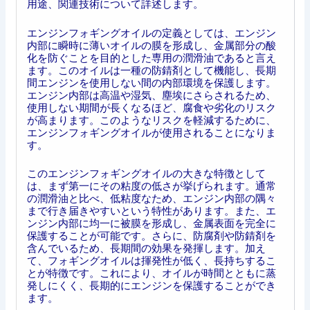
用途、関連技術について詳述します。
エンジンフォギングオイルの定義としては、エンジン
内部に瞬時に薄いオイルの膜を形成し、金属部分の酸
化を防ぐことを目的とした専用の潤滑油であると言え
ます。このオイルは一種の防錆剤として機能し、長期
間エンジンを使用しない間の内部環境を保護します。
エンジン内部は高温や湿気、塵埃にさらされるため、
使用しない期間が長くなるほど、腐食や劣化のリスク
が高まります。このようなリスクを軽減するために、
エンジンフォギングオイルが使用されることになりま
す。
このエンジンフォギングオイルの大きな特徴として
は、まず第一にその粘度の低さが挙げられます。通常
の潤滑油と比べ、低粘度なため、エンジン内部の隅々
まで行き届きやすいという特性があります。また、エ
ンジン内部に均一に被膜を形成し、金属表面を完全に
保護することが可能です。さらに、防腐剤や防錆剤を
含んでいるため、長期間の効果を発揮します。加え
て、フォギングオイルは揮発性が低く、長持ちするこ
とが特徴です。これにより、オイルが時間とともに蒸
発しにくく、長期的にエンジンを保護することができ
ます。