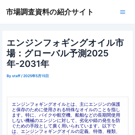
内
市場調査資料の紹介サイト
容
Main
を
ス
Men
キ
ッ
エンジンフォギングオイル市
プ
場：グローバル予測2025
年-2031年
By
staff
/
2025年5月15日
エンジンフォギングオイルとは、主にエンジンの保護
と保存のために使用される特殊なオイルのことを指し
ます。特に、バイクや航空機、船舶などの長期間使用
しない機械のエンジンに対して、劣化や錆の発生を防
ぐための手段として廣く用いられています。以下で
は、エンジンフォギングオイルの定義、特徴、種類、