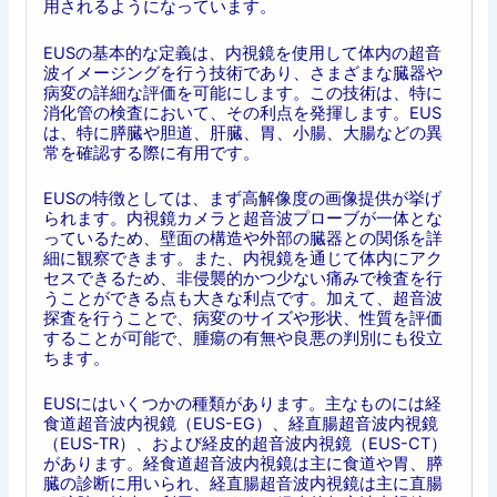
用されるようになっています。
EUSの基本的な定義は、内視鏡を使用して体内の超音
波イメージングを行う技術であり、さまざまな臓器や
病変の詳細な評価を可能にします。この技術は、特に
消化管の検査において、その利点を発揮します。EUS
は、特に膵臓や胆道、肝臓、胃、小腸、大腸などの異
常を確認する際に有用です。
EUSの特徴としては、まず高解像度の画像提供が挙げ
られます。内視鏡カメラと超音波プローブが一体とな
っているため、壁面の構造や外部の臓器との関係を詳
細に観察できます。また、内視鏡を通じて体内にアク
セスできるため、非侵襲的かつ少ない痛みで検査を行
うことができる点も大きな利点です。加えて、超音波
探査を行うことで、病変のサイズや形状、性質を評価
することが可能で、腫瘍の有無や良悪の判別にも役立
ちます。
EUSにはいくつかの種類があります。主なものには経
食道超音波内視鏡（EUS-EG）、経直腸超音波内視鏡
（EUS-TR）、および経皮的超音波内視鏡（EUS-CT）
があります。経食道超音波内視鏡は主に食道や胃、膵
臓の診断に用いられ、経直腸超音波内視鏡は主に直腸