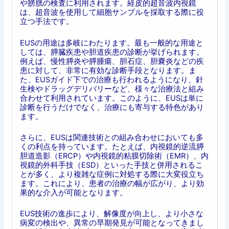
や膀胱の検査に利用されます。経皮的超音波内視鏡
は、超音波を使用して細胞サンプルを採取する際に役
立つ手法です。
EUSの用途は多岐にわたります。最も一般的な用途と
しては、膵臓疾患や胆道疾患の診断が挙げられます。
例えば、慢性膵炎や膵腫瘍、胆石症、胆嚢炎などの疾
患に対して、非常に有効な診断手段となります。ま
た、EUSガイド下での治療も行われるようになり、針
生検やドラッグデリバリーなど、様々な治療法と組み
合わせて利用されています。このように、EUSは単に
診断を行うだけでなく、治療にも寄与する特色があり
ます。
さらに、EUSは関連技術との組み合わせにおいても多
くの利点を持っています。たとえば、内視鏡的逆流膵
胆道造影（ERCP）や内視鏡的粘膜切除術（EMR）、内
視鏡的外科手技（ESD）といった手技と併用されるこ
とが多く、より複雑な症例に対処する際に大変役立ち
ます。これにより、患者の治療の幅が広がり、より効
果的な介入が可能となります。
EUS技術の進歩により、解像度が向上し、より小さな
病変の検出や、異常の早期発見が可能となってきまし