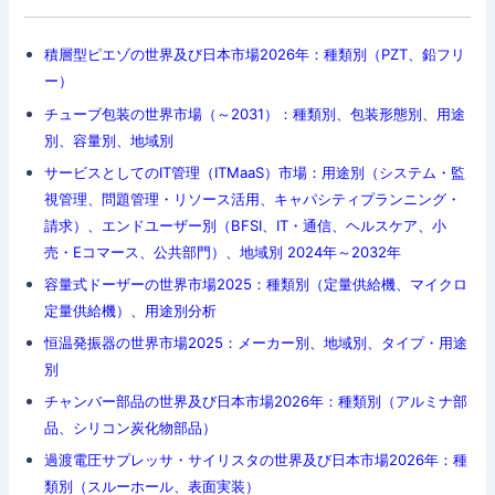
積層型ピエゾの世界及び日本市場2026年：種類別（PZT、鉛フリ
ー）
チューブ包装の世界市場（～2031）：種類別、包装形態別、用途
別、容量別、地域別
サービスとしてのIT管理（ITMaaS）市場：用途別（システム・監
視管理、問題管理・リソース活用、キャパシティプランニング・
請求）、エンドユーザー別（BFSI、IT・通信、ヘルスケア、小
売・Eコマース、公共部門）、地域別 2024年～2032年
容量式ドーザーの世界市場2025：種類別（定量供給機、マイクロ
定量供給機）、用途別分析
恒温発振器の世界市場2025：メーカー別、地域別、タイプ・用途
別
チャンバー部品の世界及び日本市場2026年：種類別（アルミナ部
品、シリコン炭化物部品）
過渡電圧サプレッサ・サイリスタの世界及び日本市場2026年：種
類別（スルーホール、表面実装）