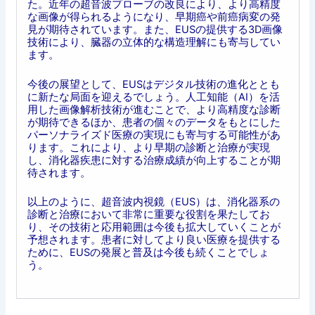
た。近年の超音波プローブの改良により、より高精度
な画像が得られるようになり、早期癌や前癌病変の発
見が期待されています。また、EUSの提供する3D画像
技術により、臓器の立体的な構造理解にも寄与してい
ます。
今後の展望として、EUSはデジタル技術の進化ととも
に新たな局面を迎えるでしょう。人工知能（AI）を活
用した画像解析技術が進むことで、より高精度な診断
が期待できるほか、患者の個々のデータをもとにした
パーソナライズド医療の実現にも寄与する可能性があ
ります。これにより、より早期の診断と治療が実現
し、消化器疾患に対する治療成績が向上することが期
待されます。
以上のように、超音波内視鏡（EUS）は、消化器系の
診断と治療において非常に重要な役割を果たしてお
り、その技術と応用範囲は今後も拡大していくことが
予想されます。患者に対してより良い医療を提供する
ために、EUSの発展と普及は今後も続くことでしょ
う。