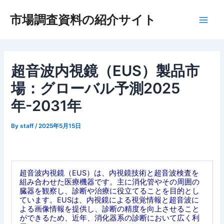
内
市場調査資料の紹介サイト
容
Main
を
ス
Men
キ
ッ
超音波内視鏡（EUS）製品市
プ
場：グローバル予測2025
年-2031年
By
staff
/
2025年5月15日
超音波内視鏡（EUS）は、内視鏡技術と超音波検査を
組み合わせた医療機器です。主に消化管やその周囲の
臓器を観察し、診断や治療に役立てることを目的とし
ています。EUSは、内視鏡による視覚情報と超音波に
よる画像情報を提供し、診断の精度を向上させること
ができるため、近年、消化器系の診断において広く利