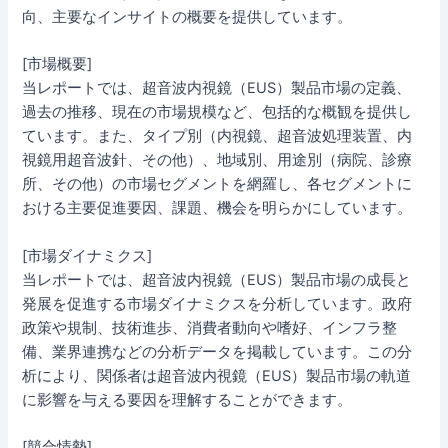
向、主要なインサイトの概要を提供しています。
[市場概要]
当レポートでは、超音波内視鏡（EUS）製品市場の定義、
過去の推移、現在の市場規模など、包括的な概観を提供し
ています。また、タイプ別（内視鏡、超音波処理装置、内
視鏡用超音波針、その他）、地域別、用途別（病院、診療
所、その他）の市場セグメントを網羅し、各セグメントに
おける主要促進要因、課題、機会を明らかにしています。
[市場ダイナミクス]
当レポートでは、超音波内視鏡（EUS）製品市場の成長と
発展を促進する市場ダイナミクスを分析しています。政府
政策や規制、技術進歩、消費者動向や嗜好、インフラ整
備、業界連携などの分析データを掲載しています。この分
析により、関係者は超音波内視鏡（EUS）製品市場の軌道
に影響を与える要因を理解することができます。
[競合情勢]