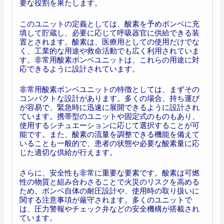
要な役割を果たします。
このユニットの定義としては、酸素を予めボンベに充
填して貯蔵し、必要に応じて呼吸器官に供給できる装
置とされます。酸素は、医療用としての使用だけでな
く、工業的な用途や救命活動でも広く利用されていま
す。非常用酸素ボンベユニットは、これらの用途に対
応できるように設計されています。
非常用酸素ボンベユニットの特徴としては、まずその
コンパクトな設計があります。多くの場合、持ち運び
が容易で、緊急時に迅速に展開できるように設計され
ています。携帯型のユニットや固定式のものもあり、
使用するシチュエーションに応じて選択することが可
能です。また、酸素の流量を調整できる機能を備えて
いることも一般的で、患者の状態や必要な酸素量に応
じた適切な供給が行えます。
さらに、安全性も非常に重要な要素です。酸素は可燃
性の物質と組み合わさることで火災のリスクを高める
ため、ボンベ自体の耐圧設計や、使用時の取り扱いに
関する注意事項が厳守されます。多くのユニットで
は、圧力警報やチェック弁などの安全機構が搭載され
ています。