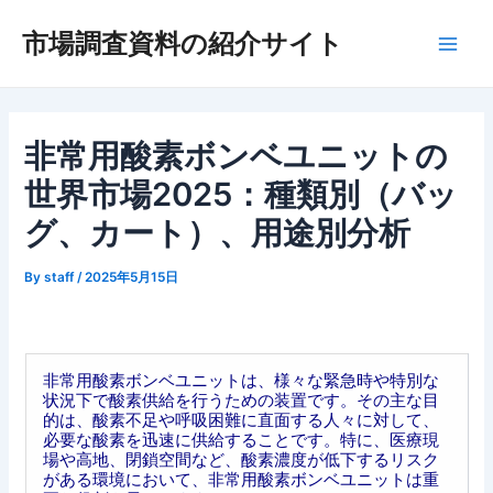
内
市場調査資料の紹介サイト
容
Main
を
ス
Men
キ
ッ
非常用酸素ボンベユニットの
プ
世界市場2025：種類別（バッ
グ、カート）、用途別分析
By
staff
/
2025年5月15日
非常用酸素ボンベユニットは、様々な緊急時や特別な
状況下で酸素供給を行うための装置です。その主な目
的は、酸素不足や呼吸困難に直面する人々に対して、
必要な酸素を迅速に供給することです。特に、医療現
場や高地、閉鎖空間など、酸素濃度が低下するリスク
がある環境において、非常用酸素ボンベユニットは重