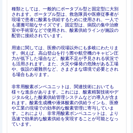
種類としては、一般的にポータブル型と固定型に大別
されます。ポータブル型は、救急隊員や医療従事者が
現場で患者に酸素を供給するために使用され、一人で
も運搬可能なサイズです。固定型は、病院の集中治療
室や手術室などで使用され、酸素供給ラインが施設の
配管に接続されています。
用途に関しては、医療の現場以外にも多岐にわたりま
す。例えば、高山登山を行う際や航空機のキャビン圧
力が低下した場合など、酸素不足が予見される状況で
も活用されます。また、火災や爆発の危険がある工場
や、仮設の避難所など、さまざまな環境で必要とされ
る場合もあります。
非常用酸素ボンベユニットは、関連技術においても
様々な進歩があります。これには、酸素精製技術やデ
ジタル化した酸素供給管理システムなどの導入が含ま
れます。酸素生成機や液体酸素の供給ラインも、医療
や工業の現場での効率的な酸素管理に寄与していま
す。これにより、非常用酸素ボンベユニットは、より
迅速で効果的な酸素供給を実現することが可能となっ
ています。