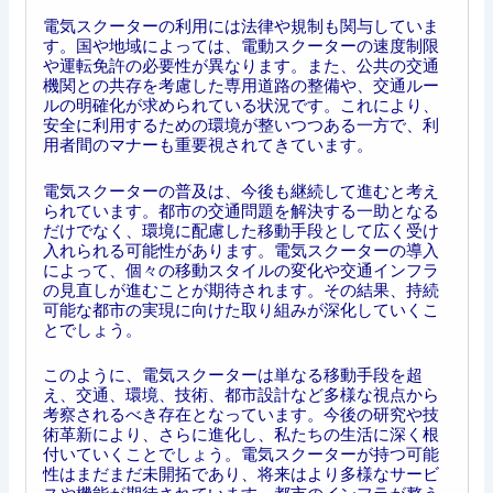
電気スクーターの利用には法律や規制も関与していま
す。国や地域によっては、電動スクーターの速度制限
や運転免許の必要性が異なります。また、公共の交通
機関との共存を考慮した専用道路の整備や、交通ルー
ルの明確化が求められている状況です。これにより、
安全に利用するための環境が整いつつある一方で、利
用者間のマナーも重要視されてきています。
電気スクーターの普及は、今後も継続して進むと考え
られています。都市の交通問題を解決する一助となる
だけでなく、環境に配慮した移動手段として広く受け
入れられる可能性があります。電気スクーターの導入
によって、個々の移動スタイルの変化や交通インフラ
の見直しが進むことが期待されます。その結果、持続
可能な都市の実現に向けた取り組みが深化していくこ
とでしょう。
このように、電気スクーターは単なる移動手段を超
え、交通、環境、技術、都市設計など多様な視点から
考察されるべき存在となっています。今後の研究や技
術革新により、さらに進化し、私たちの生活に深く根
付いていくことでしょう。電気スクーターが持つ可能
性はまだまだ未開拓であり、将来はより多様なサービ