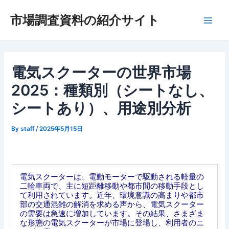
内
市場調査資料の紹介サイト
容
Main
を
ス
Men
キ
ッ
電気スクーターの世界市場
プ
2025：種類別（シートなし、
シートあり）、用途別分析
By
staff
/
2025年5月15日
電気スクーターは、電動モーターで駆動される軽量の
二輪車両で、主に短距離移動や都市間の移動手段とし
て利用されています。近年、環境意識の高まりや都市
部の交通混雑の解消を求める声から、電気スクーター
の需要は急速に増加しています。その結果、さまざま
な形態の電気スクーターが市場に登場し、利用者のニ