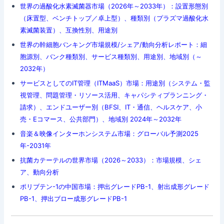
世界の過酸化水素滅菌器市場（2026年～2033年）：設置形態別
（床置型、ベンチトップ／卓上型）、種類別（プラズマ過酸化水
素滅菌装置）、互換性別、用途別
世界の幹細胞バンキング市場規模/シェア/動向分析レポート：細
胞源別、バンク種類別、サービス種類別、用途別、地域別（～
2032年）
サービスとしてのIT管理（ITMaaS）市場：用途別（システム・監
視管理、問題管理・リソース活用、キャパシティプランニング・
請求）、エンドユーザー別（BFSI、IT・通信、ヘルスケア、小
売・Eコマース、公共部門）、地域別 2024年～2032年
音楽＆映像インターホンシステム市場：グローバル予測2025
年-2031年
抗菌カテーテルの世界市場（2026～2033）：市場規模、シェ
ア、動向分析
ポリブテン-1の中国市場：押出グレードPB-1、射出成形グレード
PB-1、押出ブロー成形グレードPB-1