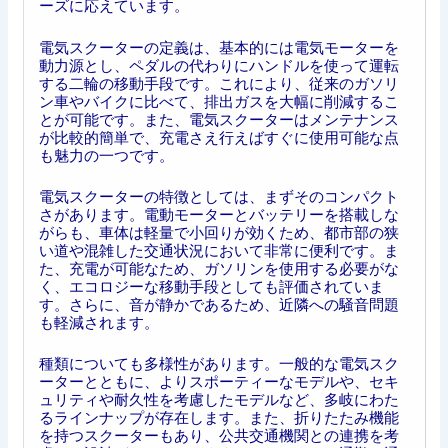
ーズに応えています。
電気スクーターの定義は、基本的には電気モーターを
動力源とし、ペダルの代わりにハンドルを使って運転
する二輪の移動手段です。これにより、従来のガソリ
ン車やバイクに比べて、排出ガスを大幅に削減するこ
とが可能です。また、電気スクーターはメンテナンス
が比較的簡単で、充電さえ行えばすぐに使用可能な点
も魅力の一つです。
電気スクーターの特徴としては、まずそのコンパクト
さがあります。電動モーターとバッテリーを搭載しな
がらも、車体は軽量で小回りが効くため、都市部の狭
い道や混雑した交通状況において非常に便利です。ま
た、充電が可能なため、ガソリンを使用する必要がな
く、エコロジーな移動手段としても評価されていま
す。さらに、音が静かであるため、近隣への騒音問題
も軽減されます。
種類についても多様性があります。一般的な電気スク
ーターとともに、よりスポーティーなモデルや、セキ
ュリティや耐久性を考慮したモデルなど、多岐にわた
るラインナップが存在します。また、折りたたみ機能
を持つスクーターもあり、公共交通機関との連携を考