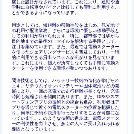
慮した設計がなされています。これにより、通勤や通
学時に自転車やバイクと比較しても便利に利用するこ
とができるようになっています。
用途としては、短距離の移動手段をはじめ、観光地で
の利用や配達業務、さらには環境に優しい移動手段と
しての利用が挙げられます。特に、都市部では駅から
目的地までの最後の一マイルを解決する手段として、
注目を集めています。また、最近では電動スクーター
を使ったシェアリングサービスも普及しており、一時
的に利用できる貸出システムが広がりを見せていま
す。これにより、個人が所有しなくても手軽に電動ス
クーターを使用できる環境が整いつつあります。
関連技術としては、バッテリー技術の進化が挙げられ
ます。リチウムイオンバッテリーや固体電池などの発
展により、一回の充電での走行距離が長くなり、充電
時間も短縮される傾向にあります。また、GPSやスマ
ートフォンアプリの技術との統合も進み、利用者はア
プリを通じて近くの電気スクーターの位置を把握した
り、簡単に予約や決済を行ったりすることが可能にな
っています。このような技術の進歩は、電気スクータ
ーの利便性を向上させ、多くの人々に受け入れられる
要因となっています。