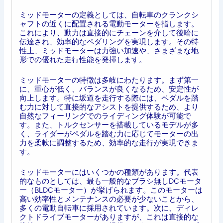
ミッドモーターの定義としては、自転車のクランクシ
ャフトの近くに配置される電動モーターを指します。
これにより、動力は直接的にチェーンを介して後輪に
伝達され、効率的なペダリングを実現します。その特
性上、ミッドモーターは力強い加速や、さまざまな地
形での優れた走行性能を発揮します。
ミッドモーターの特徴は多岐にわたります。まず第一
に、重心が低く、バランスが良くなるため、安定性が
向上します。特に坂道を走行する際には、ペダルを踏
む力に対して直接的なアシストを提供するため、より
自然なフィーリングでのライディング体験が可能で
す。また、トルクセンサーを搭載しているモデルが多
く、ライダーがペダルを踏む力に応じてモーターの出
力を柔軟に調整するため、効率的な走行が実現できま
す。
ミッドモーターにはいくつかの種類があります。代表
的なものとしては、最も一般的なブラシ無しDCモータ
ー（BLDCモーター）が挙げられます。このモーターは
高い効率性とメンテナンスの必要が少ないことから、
多くの電動自転車に採用されています。次に、ディレ
クトドライブモーターがありますが、これは直接的な