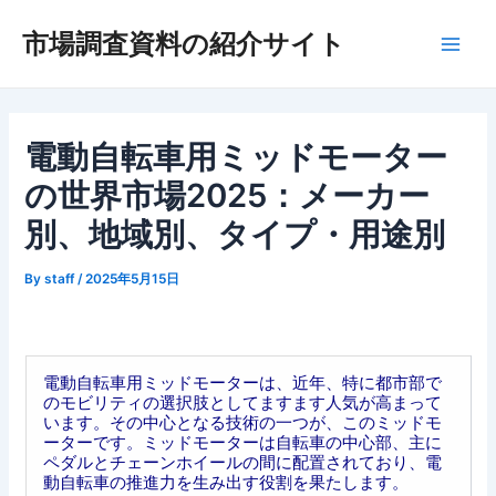
内
市場調査資料の紹介サイト
容
Main
を
ス
Men
キ
ッ
電動自転車用ミッドモーター
プ
の世界市場2025：メーカー
別、地域別、タイプ・用途別
By
staff
/
2025年5月15日
電動自転車用ミッドモーターは、近年、特に都市部で
のモビリティの選択肢としてますます人気が高まって
います。その中心となる技術の一つが、このミッドモ
ーターです。ミッドモーターは自転車の中心部、主に
ペダルとチェーンホイールの間に配置されており、電
動自転車の推進力を生み出す役割を果たします。