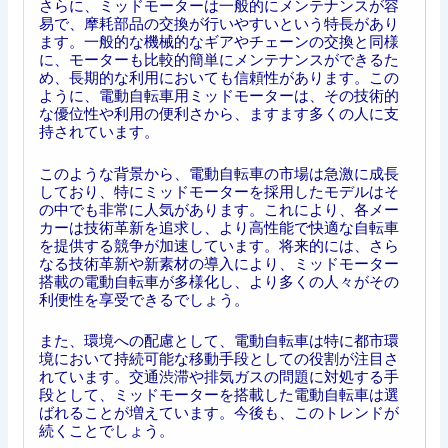
さらに、ミッドモーターは一般的にメンテナンスが容
易で、摩耗部品の交換が行いやすいという特長があり
ます。一般的な機械的なギアやチェーンの交換と同様
に、モーターも比較的簡単にメンテナンスができるた
め、長期的な利用においても信頼性があります。この
ように、電動自転車用ミッドモーターは、その技術的
な優位性や利用の便利さから、ますます多くの人に支
持されています。
このような背景から、電動自転車の市場は急激に成長
しており、特にミッドモーターを採用したモデルはそ
の中でも非常に人気があります。これにより、各メー
カーは技術革新を追求し、より高性能で快適な自転車
を提供する競争が加速しています。将来的には、さら
なる技術革新や新素材の導入により、ミッドモーター
搭載の電動自転車が多様化し、より多くの人々がその
利便性を享受できるでしょう。
また、環境への配慮として、電動自転車は特に都市環
境において持続可能な移動手段としての役割が注目さ
れています。交通渋滞や排気ガスの問題に対処する手
段として、ミッドモーターを搭載した電動自転車は選
ばれることが増えています。今後も、このトレンドが
続くことでしょう。