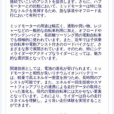
接続でいこいのアシストを提供します。さらに、ハブ
モーターとの比較において、ミッドモーターは特に強
力なトルクを発揮するため、急な坂道やオフロード走
行において有利です。
ミッドモーターの用途は幅広く、通勤や買い物、レジ
ャーなどの一般的な自転車利用に加え、オフロードや
マウンテンバイク、長距離ツーリング用の電動自転車
でも積極的に使われています。また、近年では子供乗
せ自転車や電動アシスト付きのロードバイクなど、さ
まざまな形で展開されています。そのため、特にシテ
ィライダーやアクティブなライダーにとっては、魅力
的な選択肢となっています。
関連技術としては、電池の進化が挙げられます。ミッ
ドモーターと相性が良いリチウムイオンバッテリー
は、軽量で高エネルギー密度を持つため、長時間のア
シストが可能です。また、エネルギー回生技術やスマ
ートフォンアプリとの連携による走行データの取得と
いった進化も、現代の電動自転車には欠かせない要素
となっています。これにより、ライダーは自らの走行
スタイルを理解し、より良い走行体験を実現すること
ができます。