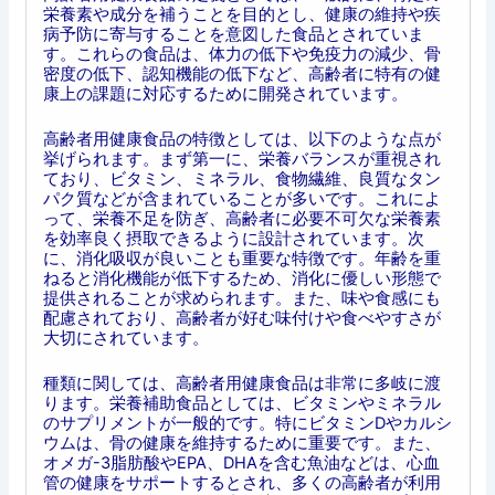
栄養素や成分を補うことを目的とし、健康の維持や疾
病予防に寄与することを意図した食品とされていま
す。これらの食品は、体力の低下や免疫力の減少、骨
密度の低下、認知機能の低下など、高齢者に特有の健
康上の課題に対応するために開発されています。
高齢者用健康食品の特徴としては、以下のような点が
挙げられます。まず第一に、栄養バランスが重視され
ており、ビタミン、ミネラル、食物繊維、良質なタン
パク質などが含まれていることが多いです。これによ
って、栄養不足を防ぎ、高齢者に必要不可欠な栄養素
を効率良く摂取できるように設計されています。次
に、消化吸収が良いことも重要な特徴です。年齢を重
ねると消化機能が低下するため、消化に優しい形態で
提供されることが求められます。また、味や食感にも
配慮されており、高齢者が好む味付けや食べやすさが
大切にされています。
種類に関しては、高齢者用健康食品は非常に多岐に渡
ります。栄養補助食品としては、ビタミンやミネラル
のサプリメントが一般的です。特にビタミンDやカルシ
ウムは、骨の健康を維持するために重要です。また、
オメガ-3脂肪酸やEPA、DHAを含む魚油などは、心血
管の健康をサポートするとされ、多くの高齢者が利用