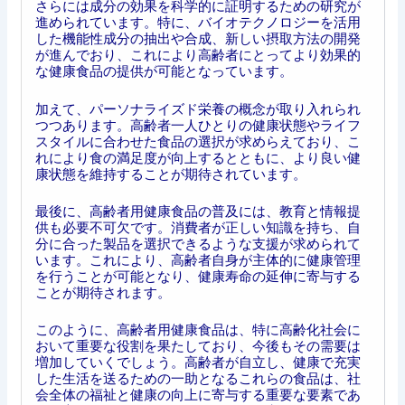
さらには成分の効果を科学的に証明するための研究が
進められています。特に、バイオテクノロジーを活用
した機能性成分の抽出や合成、新しい摂取方法の開発
が進んでおり、これにより高齢者にとってより効果的
な健康食品の提供が可能となっています。
加えて、パーソナライズド栄養の概念が取り入れられ
つつあります。高齢者一人ひとりの健康状態やライフ
スタイルに合わせた食品の選択が求めらえており、こ
れにより食の満足度が向上するとともに、より良い健
康状態を維持することが期待されています。
最後に、高齢者用健康食品の普及には、教育と情報提
供も必要不可欠です。消費者が正しい知識を持ち、自
分に合った製品を選択できるような支援が求められて
います。これにより、高齢者自身が主体的に健康管理
を行うことが可能となり、健康寿命の延伸に寄与する
ことが期待されます。
このように、高齢者用健康食品は、特に高齢化社会に
おいて重要な役割を果たしており、今後もその需要は
増加していくでしょう。高齢者が自立し、健康で充実
した生活を送るための一助となるこれらの食品は、社
会全体の福祉と健康の向上に寄与する重要な要素であ