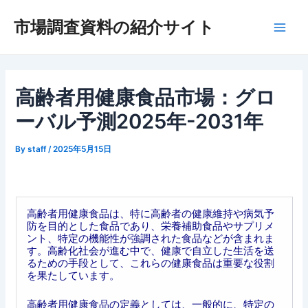
内
市場調査資料の紹介サイト
容
Main
を
ス
Men
キ
ッ
高齢者用健康食品市場：グロ
プ
ーバル予測2025年-2031年
By
staff
/
2025年5月15日
高齢者用健康食品は、特に高齢者の健康維持や病気予
防を目的とした食品であり、栄養補助食品やサプリメ
ント、特定の機能性が強調された食品などが含まれま
す。高齢化社会が進む中で、健康で自立した生活を送
るための手段として、これらの健康食品は重要な役割
を果たしています。
高齢者用健康食品の定義としては、一般的に、特定の