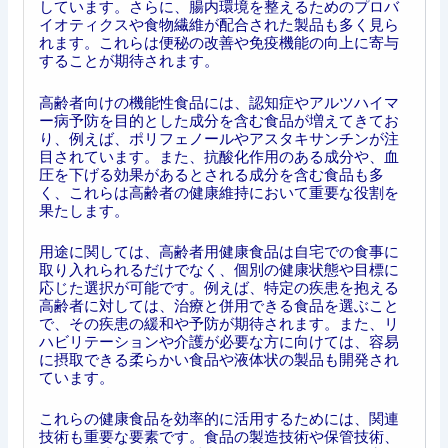
しています。さらに、腸内環境を整えるためのプロバ
イオティクスや食物繊維が配合された製品も多く見ら
れます。これらは便秘の改善や免疫機能の向上に寄与
することが期待されます。
高齢者向けの機能性食品には、認知症やアルツハイマ
ー病予防を目的とした成分を含む食品が増えてきてお
り、例えば、ポリフェノールやアスタキサンチンが注
目されています。また、抗酸化作用のある成分や、血
圧を下げる効果があるとされる成分を含む食品も多
く、これらは高齢者の健康維持において重要な役割を
果たします。
用途に関しては、高齢者用健康食品は自宅での食事に
取り入れられるだけでなく、個別の健康状態や目標に
応じた選択が可能です。例えば、特定の疾患を抱える
高齢者に対しては、治療と併用できる食品を選ぶこと
で、その疾患の緩和や予防が期待されます。また、リ
ハビリテーションや介護が必要な方に向けては、容易
に摂取できる柔らかい食品や液体状の製品も開発され
ています。
これらの健康食品を効率的に活用するためには、関連
技術も重要な要素です。食品の製造技術や保管技術、