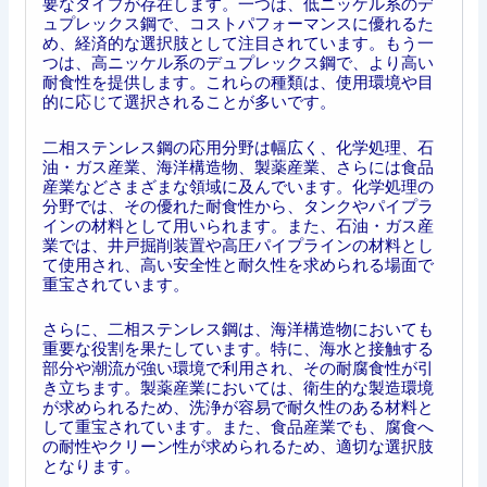
要なタイプが存在します。一つは、低ニッケル系のデ
ュプレックス鋼で、コストパフォーマンスに優れるた
め、経済的な選択肢として注目されています。もう一
つは、高ニッケル系のデュプレックス鋼で、より高い
耐食性を提供します。これらの種類は、使用環境や目
的に応じて選択されることが多いです。
二相ステンレス鋼の応用分野は幅広く、化学処理、石
油・ガス産業、海洋構造物、製薬産業、さらには食品
産業などさまざまな領域に及んでいます。化学処理の
分野では、その優れた耐食性から、タンクやパイプラ
インの材料として用いられます。また、石油・ガス産
業では、井戸掘削装置や高圧パイプラインの材料とし
て使用され、高い安全性と耐久性を求められる場面で
重宝されています。
さらに、二相ステンレス鋼は、海洋構造物においても
重要な役割を果たしています。特に、海水と接触する
部分や潮流が強い環境で利用され、その耐腐食性が引
き立ちます。製薬産業においては、衛生的な製造環境
が求められるため、洗浄が容易で耐久性のある材料と
して重宝されています。また、食品産業でも、腐食へ
の耐性やクリーン性が求められるため、適切な選択肢
となります。