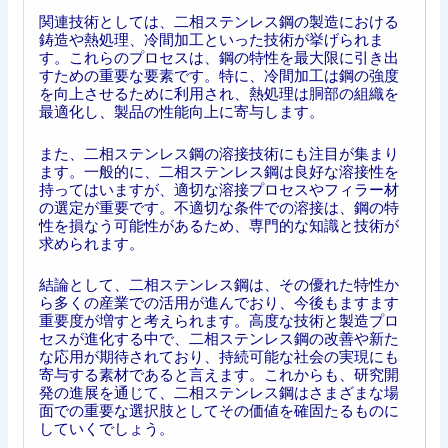
関連技術としては、二相ステンレス鋼の製造における
鋳造や熱処理、冷間加工といった技術が挙げられま
す。これらのプロセスは、鋼の特性を最大限に引き出
すための重要な要素です。特に、冷間加工は鋼の強度
を向上させるために利用され、熱処理は胴部の組織を
最適化し、製品の性能向上に寄与します。
また、二相ステンレス鋼の溶接技術にも注目が集まり
ます。一般的に、二相ステンレス鋼は良好な溶接性を
持ってはいますが、適切な溶接プロセスやフィラー材
の選定が重要です。不適切な条件での溶接は、鋼の特
性を損なう可能性があるため、専門的な知識と技術が
求められます。
結論として、二相ステンレス鋼は、その優れた特性か
ら多くの産業での活用が進んでおり、今後もますます
重要度が増すと考えられます。高度な技術と製造プロ
セスが進化する中で、二相ステンレス鋼の改善や新た
な応用が期待されており、持続可能な社会の実現にも
寄与する素材であると言えます。これからも、研究開
発の進展を通じて、二相ステンレス鋼はさまざまな場
面での重要な選択肢としてその価値を確固たるものに
していくでしょう。