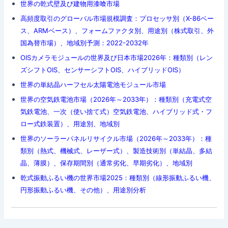
世界の乾式壁及び建物用漆喰市場
高頻度取引のグローバル市場規模調査：プロセッサ別（X-86ベー
ス、ARMベース）、フォームファクタ別、用途別（株式取引、外
国為替市場）、地域別予測：2022-2032年
OISカメラモジュールの世界及び日本市場2026年：種類別（レン
ズシフトOIS、センサーシフトOIS、ハイブリッドOIS）
世界の単結晶ハーフセル太陽電池モジュール市場
世界の空気鉄電池市場（2026年～2033年）：種類別（充電式空
気鉄電池、一次（使い捨て式）空気鉄電池、ハイブリッド式・フ
ロー式鉄装置）、用途別、地域別
世界のソーラーパネルリサイクル市場（2026年～2033年）：種
類別（熱式、機械式、レーザー式）、製造技術別（単結晶、多結
晶、薄膜）、保存期間別（通常劣化、早期劣化）、地域別
乾式振動ふるい機の世界市場2025：種類別（線形振動ふるい機、
円形振動ふるい機、その他）、用途別分析