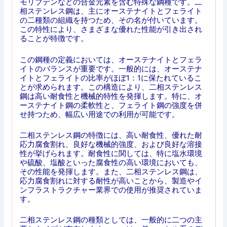
モリブデンなどの合金元素を含む特殊な鋼種です。二
相ステンレス鋼は、主にオーステナイトとフェライト
の二種類の組織を持つため、その名が付いています。
この特性により、さまざまな優れた性能が引き出され
ることが特徴です。
この鋼種の定義においては、オーステナイトとフェラ
イトのバランスが重要です。一般的には、オーステナ
イトとフェライトの比率がほぼ1：1に保たれているこ
とが求められます。この構造により、二相ステンレス
鋼は高い耐食性と機械的特性を発揮します。特に、オ
ーステナイト鋼の柔軟性と、フェライト鋼の強度を併
せ持つため、幅広い用途での利用が可能です。
二相ステンレス鋼の特徴には、高い耐食性、優れた耐
応力腐食割れ、良好な機械的強度、および良好な溶接
性が挙げられます。耐食性に関しては、特に塩水環境
や硫酸、塩酸といった腐食性の高い環境においても、
その性能を発揮します。また、二相ステンレス鋼は、
応力腐食割れに対する耐性が高いことから、製造やイ
ンフラストラクチャー業界での使用が推奨されていま
す。
二相ステンレス鋼の種類としては、一般的に二つの主