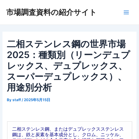
内
市場調査資料の紹介サイト
容
Main
を
ス
Men
キ
ッ
二相ステンレス鋼の世界市場
プ
2025：種類別（リーンデュプ
レックス、デュプレックス、
スーパーデュプレックス）、
用途別分析
By
staff
/
2025年5月15日
二相ステンレス鋼、またはデュプレックスステンレス
鋼は、鉄と炭素を基本成分とし、クロム、ニッケル、