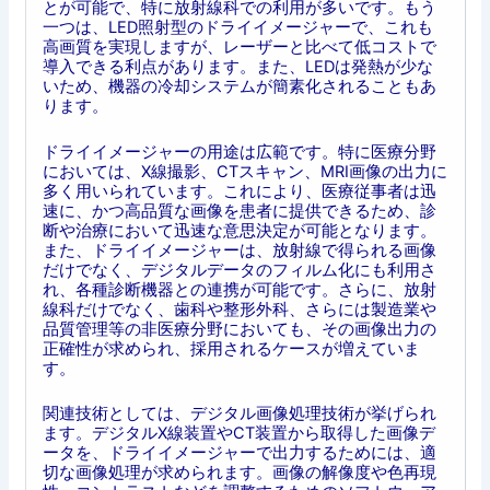
とが可能で、特に放射線科での利用が多いです。もう
一つは、LED照射型のドライイメージャーで、これも
高画質を実現しますが、レーザーと比べて低コストで
導入できる利点があります。また、LEDは発熱が少な
いため、機器の冷却システムが簡素化されることもあ
ります。
ドライイメージャーの用途は広範です。特に医療分野
においては、X線撮影、CTスキャン、MRI画像の出力に
多く用いられています。これにより、医療従事者は迅
速に、かつ高品質な画像を患者に提供できるため、診
断や治療において迅速な意思決定が可能となります。
また、ドライイメージャーは、放射線で得られる画像
だけでなく、デジタルデータのフィルム化にも利用さ
れ、各種診断機器との連携が可能です。さらに、放射
線科だけでなく、歯科や整形外科、さらには製造業や
品質管理等の非医療分野においても、その画像出力の
正確性が求められ、採用されるケースが増えていま
す。
関連技術としては、デジタル画像処理技術が挙げられ
ます。デジタルX線装置やCT装置から取得した画像デ
ータを、ドライイメージャーで出力するためには、適
切な画像処理が求められます。画像の解像度や色再現