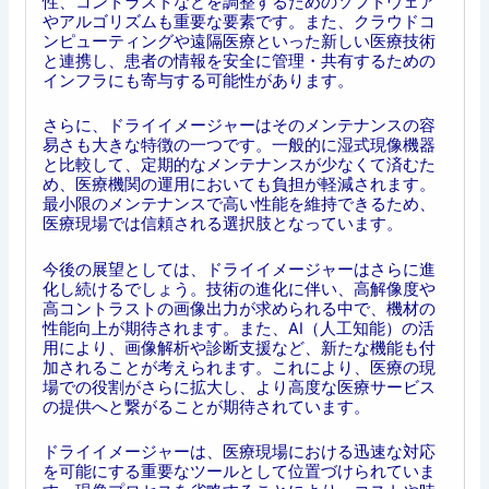
性、コントラストなどを調整するためのソフトウェア
やアルゴリズムも重要な要素です。また、クラウドコ
ンピューティングや遠隔医療といった新しい医療技術
と連携し、患者の情報を安全に管理・共有するための
インフラにも寄与する可能性があります。
さらに、ドライイメージャーはそのメンテナンスの容
易さも大きな特徴の一つです。一般的に湿式現像機器
と比較して、定期的なメンテナンスが少なくて済むた
め、医療機関の運用においても負担が軽減されます。
最小限のメンテナンスで高い性能を維持できるため、
医療現場では信頼される選択肢となっています。
今後の展望としては、ドライイメージャーはさらに進
化し続けるでしょう。技術の進化に伴い、高解像度や
高コントラストの画像出力が求められる中で、機材の
性能向上が期待されます。また、AI（人工知能）の活
用により、画像解析や診断支援など、新たな機能も付
加されることが考えられます。これにより、医療の現
場での役割がさらに拡大し、より高度な医療サービス
の提供へと繋がることが期待されています。
ドライイメージャーは、医療現場における迅速な対応
を可能にする重要なツールとして位置づけられていま