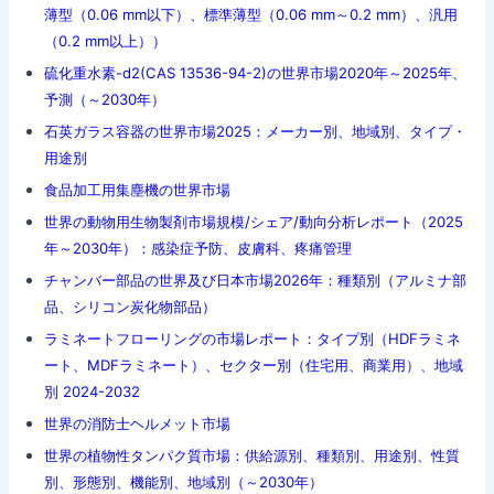
薄型（0.06 mm以下）、標準薄型（0.06 mm～0.2 mm）、汎用
（0.2 mm以上））
硫化重水素-d2(CAS 13536-94-2)の世界市場2020年～2025年、
予測（～2030年）
石英ガラス容器の世界市場2025：メーカー別、地域別、タイプ・
用途別
食品加工用集塵機の世界市場
世界の動物用生物製剤市場規模/シェア/動向分析レポート（2025
年～2030年）：感染症予防、皮膚科、疼痛管理
チャンバー部品の世界及び日本市場2026年：種類別（アルミナ部
品、シリコン炭化物部品）
ラミネートフローリングの市場レポート：タイプ別（HDFラミネ
ート、MDFラミネート）、セクター別（住宅用、商業用）、地域
別 2024-2032
世界の消防士ヘルメット市場
世界の植物性タンパク質市場：供給源別、種類別、用途別、性質
別、形態別、機能別、地域別（～2030年）