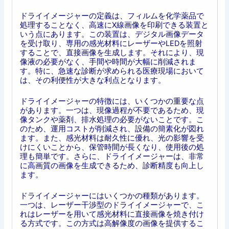
ドライイメージャーの定義は、フィルムを化学薬品で
処理することなく、高速にX線画像を印刷できる装置と
いう点にあります。この装置は、デジタル画像データ
を受け取り、専用の感光材料にレーザーやLEDを照射
することで、直接画像を生成します。それにより、現
像液の必要がなく、手間や時間が大幅に削減されま
す。特に、急速な診断が求められる医療現場において
は、その利便性が大きな利点となります。
ドライイメージャーの特徴には、いくつかの重要な点
があります。一つは、現像過程が不要であるため、現
像タンクや薬剤、排水処理の必要がないことです。こ
のため、運用コストが削減され、設備の簡素化が図れ
ます。また、感光材料は耐久性に優れ、光の影響を受
けにくいことから、保管時間が長くなり、使用後の処
理も簡単です。さらに、ドライイメージャーは、非常
に高画質の画像を生成できるため、診断精度も向上し
ます。
ドライイメージャーにはいくつかの種類があります。
一つは、レーザー干渉型のドライイメージャーで、こ
れはレーザーを用いて感光材料に直接画像を焼き付け
る方式です。この方式は高解像度の画像を提供するこ