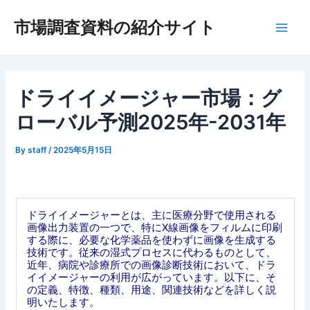
内
市場調査資料の紹介サイト
容
Main
を
ス
Men
キ
ッ
ドライイメージャー市場：グ
プ
ローバル予測2025年-2031年
By
staff
/
2025年5月15日
ドライイメージャーとは、主に医療分野で使用される
画像出力装置の一つで、特にX線画像をフィルムに印刷
する際に、必要な化学薬品を使わずに画像を生成する
技術です。従来の湿式プロセスに代わるものとして、
近年、病院や診療所での画像診断技術において、ドラ
イイメージャーの利用が広がっています。以下に、そ
の定義、特徴、種類、用途、関連技術などを詳しく説
明いたします。