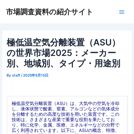
内
市場調査資料の紹介サイト
容
Main
を
ス
Men
キ
ッ
極低温空気分離装置（ASU）
プ
の世界市場2025：メーカー
別、地域別、タイプ・用途別
By
staff
/
2025年5月15日
極低温空気分離装置（ASU）は、大気中の空気を冷却
し、液体状態で酸素、窒素、アルゴンなどの気体成分
を分離するための高度な技術を用いた装置です。この
技術は、さまざまな産業で重要な役割を果たしてお
り、特に化学、金属、医療、エネルギーなどの分野で
広く利用されています。以下に、ASUの概念、特徴、