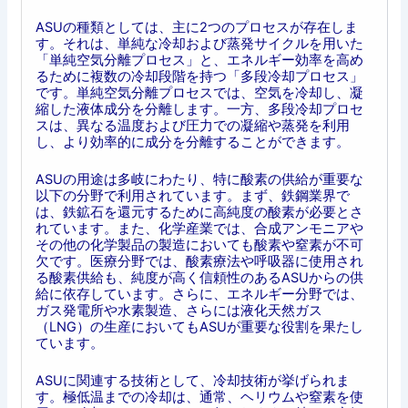
ASUの種類としては、主に2つのプロセスが存在しま
す。それは、単純な冷却および蒸発サイクルを用いた
「単純空気分離プロセス」と、エネルギー効率を高め
るために複数の冷却段階を持つ「多段冷却プロセス」
です。単純空気分離プロセスでは、空気を冷却し、凝
縮した液体成分を分離します。一方、多段冷却プロセ
スは、異なる温度および圧力での凝縮や蒸発を利用
し、より効率的に成分を分離することができます。
ASUの用途は多岐にわたり、特に酸素の供給が重要な
以下の分野で利用されています。まず、鉄鋼業界で
は、鉄鉱石を還元するために高純度の酸素が必要とさ
れています。また、化学産業では、合成アンモニアや
その他の化学製品の製造においても酸素や窒素が不可
欠です。医療分野では、酸素療法や呼吸器に使用され
る酸素供給も、純度が高く信頼性のあるASUからの供
給に依存しています。さらに、エネルギー分野では、
ガス発電所や水素製造、さらには液化天然ガス
（LNG）の生産においてもASUが重要な役割を果たし
ています。
ASUに関連する技術として、冷却技術が挙げられま
す。極低温までの冷却は、通常、ヘリウムや窒素を使