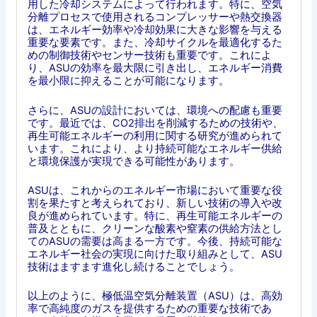
用した冷却システムによって行われます。特に、空気
分離プロセスで使用されるコンプレッサーや熱交換器
は、エネルギー効率や冷却効果に大きな影響を与える
重要な要素です。また、冷却サイクルを最適化するた
めの制御技術やセンサー技術も重要です。これによ
り、ASUの効率を最大限に引き出し、エネルギー消費
を最小限に抑えることが可能になります。
さらに、ASUの設計においては、環境への配慮も重要
です。最近では、CO2排出を削減するための技術や、
再生可能エネルギーの利用に関する研究が進められて
います。これにより、より持続可能なエネルギー供給
と環境保護が実現できる可能性があります。
ASUは、これからのエネルギー市場において重要な役
割を果たすと考えられており、新しい技術の導入や改
良が進められています。特に、再生可能エネルギーの
普及とともに、クリーンな酸素や窒素の供給方法とし
てのASUの需要は高まる一方です。今後、持続可能な
エネルギー社会の実現に向けた取り組みとして、ASU
技術はますます進化し続けることでしょう。
以上のように、極低温空気分離装置（ASU）は、高効
率で高純度のガスを提供するための重要な技術であ