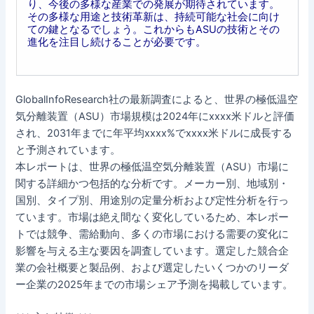
り、今後の多様な産業での発展が期待されています。
その多様な用途と技術革新は、持続可能な社会に向け
ての鍵となるでしょう。これからもASUの技術とその
進化を注目し続けることが必要です。
GlobalInfoResearch社の最新調査によると、世界の極低温空
気分離装置（ASU）市場規模は2024年にxxxx米ドルと評価
され、2031年までに年平均xxxx%でxxxx米ドルに成長する
と予測されています。
本レポートは、世界の極低温空気分離装置（ASU）市場に
関する詳細かつ包括的な分析です。メーカー別、地域別・
国別、タイプ別、用途別の定量分析および定性分析を行っ
ています。市場は絶え間なく変化しているため、本レポー
トでは競争、需給動向、多くの市場における需要の変化に
影響を与える主な要因を調査しています。選定した競合企
業の会社概要と製品例、および選定したいくつかのリーダ
ー企業の2025年までの市場シェア予測を掲載しています。