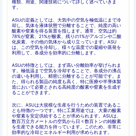
種類、用途、関連技術について詳しく述べていきま
す。
ASUの定義としては、大気中の空気を極低温にまで冷
却し、気体を液体状態で分離することで、純度の高い
酸素や窒素を得る装置を指します。通常、空気は約
78%が窒素、21%が酸素、残りの1%がアルゴンや二酸
化炭素、その他の気体から成り立っています。ASU
は、この空気を冷却し、様々な温度での凝縮や蒸発を
利用して、各成分を効率的に分離します。
ASUの特徴としては、まず高い分離効率が挙げられま
す。極低温まで空気を冷却することで、各成分の沸点
の違いを利用し、精密に分離することが可能です。ま
た、得られる製品の純度も高く、特に医療や半導体製
造において必要とされる高純度の酸素や窒素を生成す
ることができます。
次に、ASUは大規模な生産を行うための装置であるこ
とも特徴の一つです。特に工業用途では、大量の酸素
や窒素を安定供給することが求められます。ASUは、
数百万立方メートルの空気から日々数百トンの純酸素
を生産できる能力を持っています。このため、非常に
効率的な冷却とエネルギー利用が求められます。