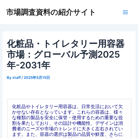
内
市場調査資料の紹介サイト
容
Main
を
ス
Men
キ
ッ
化粧品・トイレタリー用容器
プ
市場：グローバル予測2025
年-2031年
By
staff
/
2025年5月15日
化粧品やトイレタリー用容器は、日常生活において欠
かせない存在となっています。これらの容器は、様々
な種類の製品を安全に保管・使用するための重要な役
割を果たしており、その設計や機能性、デザインは消
費者のニーズや市場のトレンドに大きく左右されてい
ます。また、容器の選択は製品の品質や鮮度、さらに