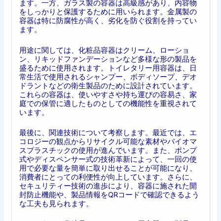
ます。一方、ガラス製の容器は高級感があり、内容物
をしっかりと保護するために用いられます。金属製の
容器は特に防腐性が高く、劣化を防ぐ役割を持ってい
ます。
用途に関しては、化粧品容器はクリーム、ローショ
ン、リキッドファンデーションなど多様な形の製品を
盛るために使用されます。トイレタリー用容器は、日
常生活で使用されるシャンプー、ボディソープ、デオ
ドラントなどの衛生製品のために設計されています。
これらの容器は、使いやすさや持ち運びの容易さ、家
庭での保管に適したものとしての機能性を重視されて
います。
最後に、関連技術について考察します。最近では、エ
コロジーの観点からリサイクル可能な素材やバイオマ
スプラスチックの使用が進んでいます。また、ポンプ
式やディスペンサー式の技術革新によって、一回の使
用で必要な量を簡単に取り出せることが可能になり、
消費者にとっての利便性が向上しています。さらに、
セキュリティー技術の進歩により、容器に施された開
封防止機能や、製品情報をQRコードで確認できるよう
な工夫も見られます。