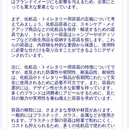
はブランドイメージにも影響を与えるため、企業にと
っても重大な要素となっています。
まず、化粧品・トイレタリー用容器の定義について考
えてみましょう。化粧品容器とは、スキンケア・メイ
クアップ商品などの化粧品を保存・輸送するための器
具であり、トイレタリー容器はシャンプーやボディソ
ープなどの衛生用品を収納する容器を指します。これ
らの容器は、内容物を外的な要因から保護し、使用時
に必要な分だけを取り出すことができるようにデザイ
ンされています。
次に、化粧品・トイレタリー用容器の特徴についてで
すが、改良された防腐性や密閉性、耐薬品性、耐候性
は、化粧品やトイレタリー製品が長期間にわたって安
全に使用されるために必要不可欠です。また、容器の
選択には、デザイン性が大きな影響を持っています。
多くのブランドは消費者にアピールするために、見た
目の魅力や実用性を兼ね備えた容器を求めています。
容器の種類には、さまざまな形状や材質があります。
一般的にはプラスチック、ガラス、金属などが使用さ
れます。プラスチック製の容器は軽量で割れにくく、
コストも抑えられるため、多くの化粧品で使われてい