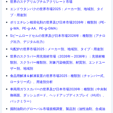
世界のステアリルブチルアクリレート市場
エンドウタンパクの世界市場2025：メーカー別、地域別、タイ
プ・用途別
ポリエチレン相溶化剤の世界及び日本市場2026年：種類別（PE-
g-MA、PE-g-AA、PE-g-GMA）
Sビームロードセルの世界及び日本市場2026年：種類別（アナロ
グ出力、デジタル出力）
勾配炉の世界市場2025：メーカー別、地域別、タイプ・用途別
世界のスクラバー用充填材市場（2026年～2036年）：充填材種
類別、スクラバー種類別、対象汚染物質別、材質別、エンドユー
ザー別、地域別
食品用解凍＆解凍装置の世界市場2025：種類別（チャンバー式、
ロータリー式）、用途別分析
車両用ガラスカバーの世界及び日本市場2026年：種類別（中央制
御画面、ダッシュボード、ヘッドアップディスプレイ（HUD）、
バックミラー）
掘削油剤のグローバル市場規模調査、製品別（油性油剤、合成油