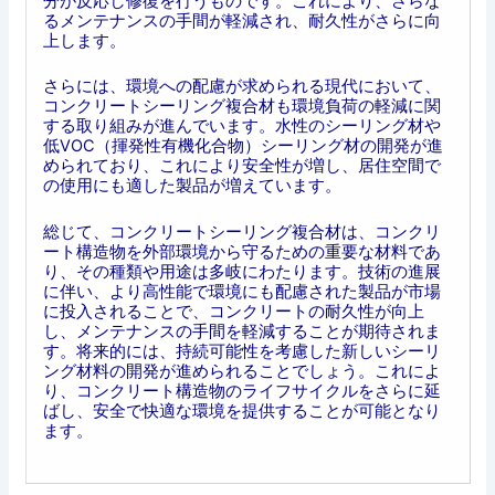
分が反応し修復を行うものです。これにより、さらな
るメンテナンスの手間が軽減され、耐久性がさらに向
上します。
さらには、環境への配慮が求められる現代において、
コンクリートシーリング複合材も環境負荷の軽減に関
する取り組みが進んでいます。水性のシーリング材や
低VOC（揮発性有機化合物）シーリング材の開発が進
められており、これにより安全性が増し、居住空間で
の使用にも適した製品が増えています。
総じて、コンクリートシーリング複合材は、コンクリ
ート構造物を外部環境から守るための重要な材料であ
り、その種類や用途は多岐にわたります。技術の進展
に伴い、より高性能で環境にも配慮された製品が市場
に投入されることで、コンクリートの耐久性が向上
し、メンテナンスの手間を軽減することが期待されま
す。将来的には、持続可能性を考慮した新しいシーリ
ング材料の開発が進められることでしょう。これによ
り、コンクリート構造物のライフサイクルをさらに延
ばし、安全で快適な環境を提供することが可能となり
ます。