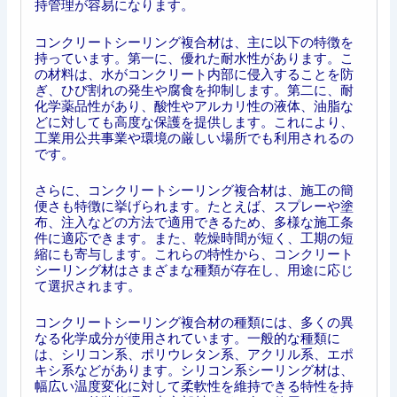
持管理が容易になります。
コンクリートシーリング複合材は、主に以下の特徴を
持っています。第一に、優れた耐水性があります。こ
の材料は、水がコンクリート内部に侵入することを防
ぎ、ひび割れの発生や腐食を抑制します。第二に、耐
化学薬品性があり、酸性やアルカリ性の液体、油脂な
どに対しても高度な保護を提供します。これにより、
工業用公共事業や環境の厳しい場所でも利用されるの
です。
さらに、コンクリートシーリング複合材は、施工の簡
便さも特徴に挙げられます。たとえば、スプレーや塗
布、注入などの方法で適用できるため、多様な施工条
件に適応できます。また、乾燥時間が短く、工期の短
縮にも寄与します。これらの特性から、コンクリート
シーリング材はさまざまな種類が存在し、用途に応じ
て選択されます。
コンクリートシーリング複合材の種類には、多くの異
なる化学成分が使用されています。一般的な種類に
は、シリコン系、ポリウレタン系、アクリル系、エポ
キシ系などがあります。シリコン系シーリング材は、
幅広い温度変化に対して柔軟性を維持できる特性を持