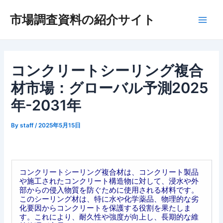
内
市場調査資料の紹介サイト
容
Main
を
ス
Men
キ
ッ
コンクリートシーリング複合
プ
材市場：グローバル予測2025
年-2031年
By
staff
/
2025年5月15日
コンクリートシーリング複合材は、コンクリート製品
や施工されたコンクリート構造物に対して、浸水や外
部からの侵入物質を防ぐために使用される材料です。
このシーリング材は、特に水や化学薬品、物理的な劣
化要因からコンクリートを保護する役割を果たしま
す。これにより、耐久性や強度が向上し、長期的な維