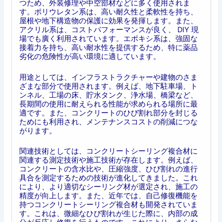
つため、外装修理や中空部材などに多く使用されま
す。ポリウレタン系は、高い耐久性と柔軟性を持ち、
屋根や地下構造物の保護に効果を発揮します。また、
アクリル系は、コストパフォーマンスが良く、 DIY 現
場でも廣く利用されています。エポキシ系は、強固な
接着力を持ち、高い耐水性を提供するため、特に薬品
劣化の危険性が高い環境に適しています。
用途としては、インフラストラクチャーや建物のさま
ざまな部分で使用されます。例えば、地下駐車場、ト
ンネル、工場の床、貯水タンク、浄水場、橋梁など、
長期間の使用に耐えられる性能が求められる場所に最
適です。また、コンクリートのひび割れ部分を封じる
ためにも利用され、メンテナンスコストの削減につな
がります。
関連技術としては、コンクリートシーリング複合材に
関連する測定技術や施工技術が存在します。例えば、
コンクリートの含水比や、圧縮強度、ひび割れの進行
具合を測定するための技術が進化してきました。これ
により、より適切なシーリング材が選定され、施工の
精度が向上します。また、近年では、自己修復機能を
持つコンクリートシーリング複合材も開発されていま
す。これは、微細なひび割れが生じた際に、内部の成