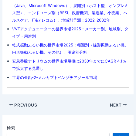
（Java、Microsoft Windows）、展開別（ホスト型、オンプレミ
ス型）、エンドユーズ別（BFSI、政府機関、製造業、小売業、ヘ
ルスケア、IT&テレコム）、地域別予測：2022-2032年
VVTアクチュエーターの世界市場2025：メーカー別、地域別、タ
イプ・用途別
乾式振動ふるい機の世界市場2025：種類別（線形振動ふるい機、
円形振動ふるい機、その他）、用途別分析
安息香酸ナトリウムの世界市場規模は2030年までにCAGR 4.1％
で拡大する見通し
世界の亜鉛-2-メルカプトベンゾチアゾール市場
Post
PREVIOUS
NEXT
navigation
検索