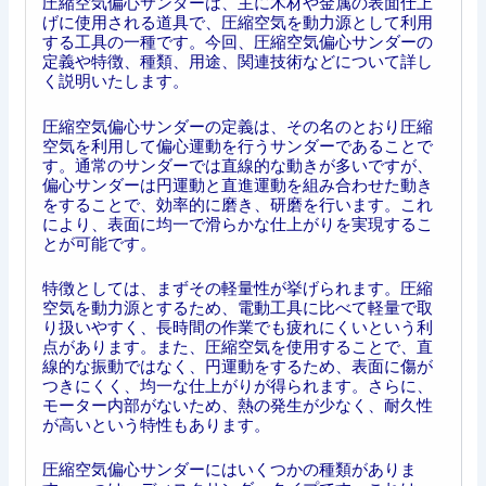
圧縮空気偏心サンダーは、主に木材や金属の表面仕上
げに使用される道具で、圧縮空気を動力源として利用
する工具の一種です。今回、圧縮空気偏心サンダーの
定義や特徴、種類、用途、関連技術などについて詳し
く説明いたします。
圧縮空気偏心サンダーの定義は、その名のとおり圧縮
空気を利用して偏心運動を行うサンダーであることで
す。通常のサンダーでは直線的な動きが多いですが、
偏心サンダーは円運動と直進運動を組み合わせた動き
をすることで、効率的に磨き、研磨を行います。これ
により、表面に均一で滑らかな仕上がりを実現するこ
とが可能です。
特徴としては、まずその軽量性が挙げられます。圧縮
空気を動力源とするため、電動工具に比べて軽量で取
り扱いやすく、長時間の作業でも疲れにくいという利
点があります。また、圧縮空気を使用することで、直
線的な振動ではなく、円運動をするため、表面に傷が
つきにくく、均一な仕上がりが得られます。さらに、
モーター内部がないため、熱の発生が少なく、耐久性
が高いという特性もあります。
圧縮空気偏心サンダーにはいくつかの種類がありま