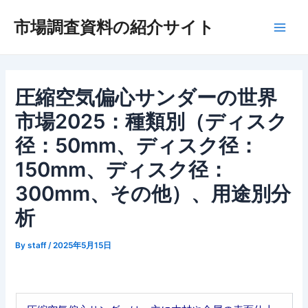
内
市場調査資料の紹介サイト
容
Main
を
ス
Men
キ
ッ
圧縮空気偏心サンダーの世界
プ
市場2025：種類別（ディスク
径：50mm、ディスク径：
150mm、ディスク径：
300mm、その他）、用途別分
析
By
staff
/
2025年5月15日