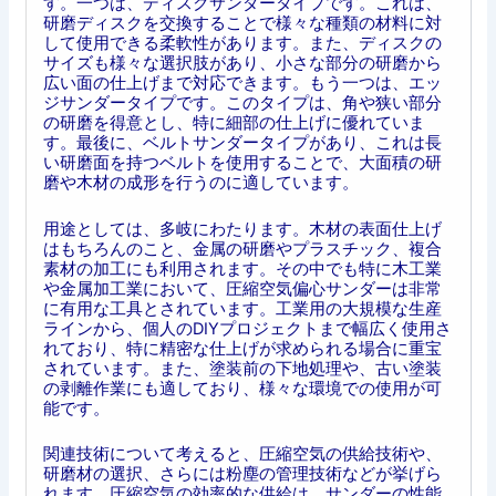
す。一つは、ディスクサンダータイプです。これは、
研磨ディスクを交換することで様々な種類の材料に対
して使用できる柔軟性があります。また、ディスクの
サイズも様々な選択肢があり、小さな部分の研磨から
広い面の仕上げまで対応できます。もう一つは、エッ
ジサンダータイプです。このタイプは、角や狭い部分
の研磨を得意とし、特に細部の仕上げに優れていま
す。最後に、ベルトサンダータイプがあり、これは長
い研磨面を持つベルトを使用することで、大面積の研
磨や木材の成形を行うのに適しています。
用途としては、多岐にわたります。木材の表面仕上げ
はもちろんのこと、金属の研磨やプラスチック、複合
素材の加工にも利用されます。その中でも特に木工業
や金属加工業において、圧縮空気偏心サンダーは非常
に有用な工具とされています。工業用の大規模な生産
ラインから、個人のDIYプロジェクトまで幅広く使用さ
れており、特に精密な仕上げが求められる場合に重宝
されています。また、塗装前の下地処理や、古い塗装
の剥離作業にも適しており、様々な環境での使用が可
能です。
関連技術について考えると、圧縮空気の供給技術や、
研磨材の選択、さらには粉塵の管理技術などが挙げら
れます。圧縮空気の効率的な供給は、サンダーの性能