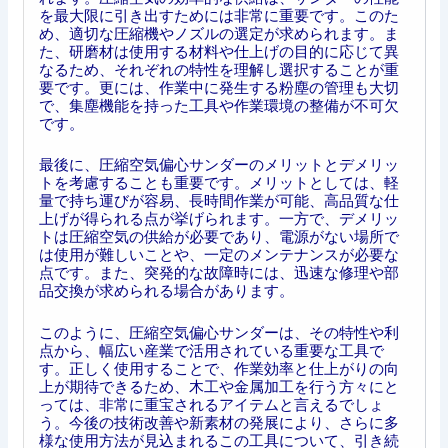
を最大限に引き出すためには非常に重要です。このた
め、適切な圧縮機やノズルの選定が求められます。ま
た、研磨材は使用する材料や仕上げの目的に応じて異
なるため、それぞれの特性を理解し選択することが重
要です。更には、作業中に発生する粉塵の管理も大切
で、集塵機能を持った工具や作業環境の整備が不可欠
です。
最後に、圧縮空気偏心サンダーのメリットとデメリッ
トを考慮することも重要です。メリットとしては、軽
量で持ち運びが容易、長時間作業が可能、高品質な仕
上げが得られる点が挙げられます。一方で、デメリッ
トは圧縮空気の供給が必要であり、電源がない場所で
は使用が難しいことや、一定のメンテナンスが必要な
点です。また、突発的な故障時には、迅速な修理や部
品交換が求められる場合があります。
このように、圧縮空気偏心サンダーは、その特性や利
点から、幅広い産業で活用されている重要な工具で
す。正しく使用することで、作業効率と仕上がりの向
上が期待できるため、木工や金属加工を行う方々にと
っては、非常に重宝されるアイテムと言えるでしょ
う。今後の技術改善や新素材の発展により、さらに多
様な使用方法が見込まれるこの工具について、引き続