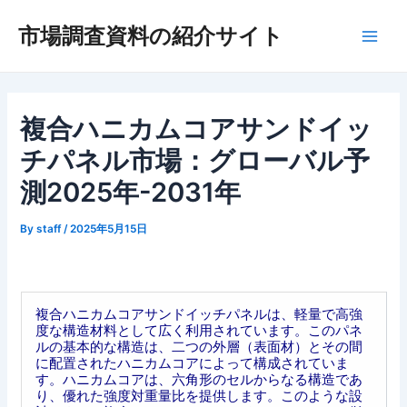
内
市場調査資料の紹介サイト
容
Main
を
ス
Men
キ
ッ
複合ハニカムコアサンドイッ
プ
チパネル市場：グローバル予
測2025年-2031年
By
staff
/
2025年5月15日
複合ハニカムコアサンドイッチパネルは、軽量で高強
度な構造材料として広く利用されています。このパネ
ルの基本的な構造は、二つの外層（表面材）とその間
に配置されたハニカムコアによって構成されていま
す。ハニカムコアは、六角形のセルからなる構造であ
り、優れた強度対重量比を提供します。このような設