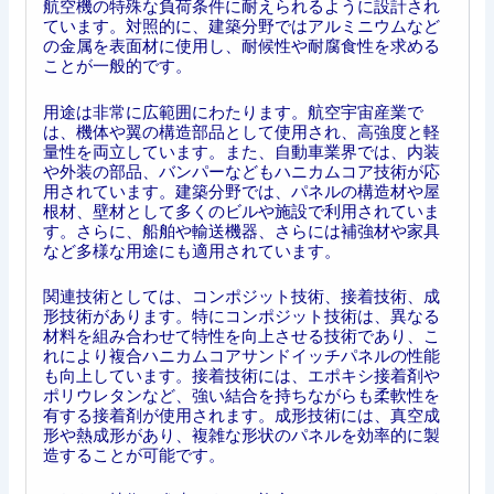
航空機の特殊な負荷条件に耐えられるように設計され
ています。対照的に、建築分野ではアルミニウムなど
の金属を表面材に使用し、耐候性や耐腐食性を求める
ことが一般的です。
用途は非常に広範囲にわたります。航空宇宙産業で
は、機体や翼の構造部品として使用され、高強度と軽
量性を両立しています。また、自動車業界では、内装
や外装の部品、バンパーなどもハニカムコア技術が応
用されています。建築分野では、パネルの構造材や屋
根材、壁材として多くのビルや施設で利用されていま
す。さらに、船舶や輸送機器、さらには補強材や家具
など多様な用途にも適用されています。
関連技術としては、コンポジット技術、接着技術、成
形技術があります。特にコンポジット技術は、異なる
材料を組み合わせて特性を向上させる技術であり、こ
れにより複合ハニカムコアサンドイッチパネルの性能
も向上しています。接着技術には、エポキシ接着剤や
ポリウレタンなど、強い結合を持ちながらも柔軟性を
有する接着剤が使用されます。成形技術には、真空成
形や熱成形があり、複雑な形状のパネルを効率的に製
造することが可能です。