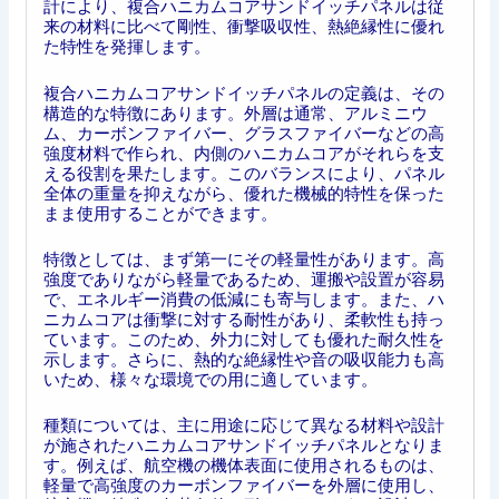
計により、複合ハニカムコアサンドイッチパネルは従
来の材料に比べて剛性、衝撃吸収性、熱絶縁性に優れ
た特性を発揮します。
複合ハニカムコアサンドイッチパネルの定義は、その
構造的な特徴にあります。外層は通常、アルミニウ
ム、カーボンファイバー、グラスファイバーなどの高
強度材料で作られ、内側のハニカムコアがそれらを支
える役割を果たします。このバランスにより、パネル
全体の重量を抑えながら、優れた機械的特性を保った
まま使用することができます。
特徴としては、まず第一にその軽量性があります。高
強度でありながら軽量であるため、運搬や設置が容易
で、エネルギー消費の低減にも寄与します。また、ハ
ニカムコアは衝撃に対する耐性があり、柔軟性も持っ
ています。このため、外力に対しても優れた耐久性を
示します。さらに、熱的な絶縁性や音の吸収能力も高
いため、様々な環境での用に適しています。
種類については、主に用途に応じて異なる材料や設計
が施されたハニカムコアサンドイッチパネルとなりま
す。例えば、航空機の機体表面に使用されるものは、
軽量で高強度のカーボンファイバーを外層に使用し、