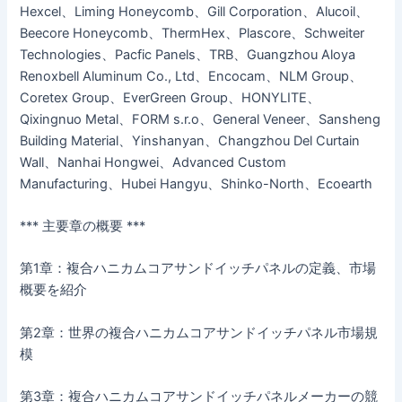
Hexcel、Liming Honeycomb、Gill Corporation、Alucoil、
Beecore Honeycomb、ThermHex、Plascore、Schweiter
Technologies、Pacfic Panels、TRB、Guangzhou Aloya
Renoxbell Aluminum Co., Ltd、Encocam、NLM Group、
Coretex Group、EverGreen Group、HONYLITE、
Qixingnuo Metal、FORM s.r.o、General Veneer、Sansheng
Building Material、Yinshanyan、Changzhou Del Curtain
Wall、Nanhai Hongwei、Advanced Custom
Manufacturing、Hubei Hangyu、Shinko-North、Ecoearth
*** 主要章の概要 ***
第1章：複合ハニカムコアサンドイッチパネルの定義、市場
概要を紹介
第2章：世界の複合ハニカムコアサンドイッチパネル市場規
模
第3章：複合ハニカムコアサンドイッチパネルメーカーの競